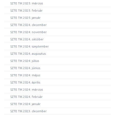
SZTE TIK 2025. március
SZTE TIK 2025. február
SZTE TIK 2025. január
SZTE TIK 2024. december
SZTE TIK 2024. november
SZTE TIK 2024. október
SZTE TIK 2024. szeptember
SZTE TIK 2024. augusztus
SZTE TIK 2024. július
SZTE TIK 2024. június
SZTE TIK 2024. május
SZTE TIK 2024. április
SZTE TIK 2024. március
SZTE TIK 2024. február
SZTE TIK 2024. január
SZTE TIK 2023. december