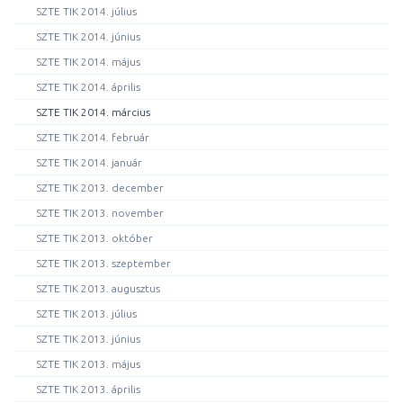
SZTE TIK 2014. július
SZTE TIK 2014. június
SZTE TIK 2014. május
SZTE TIK 2014. április
SZTE TIK 2014. március
SZTE TIK 2014. február
SZTE TIK 2014. január
SZTE TIK 2013. december
SZTE TIK 2013. november
SZTE TIK 2013. október
SZTE TIK 2013. szeptember
SZTE TIK 2013. augusztus
SZTE TIK 2013. július
SZTE TIK 2013. június
SZTE TIK 2013. május
SZTE TIK 2013. április