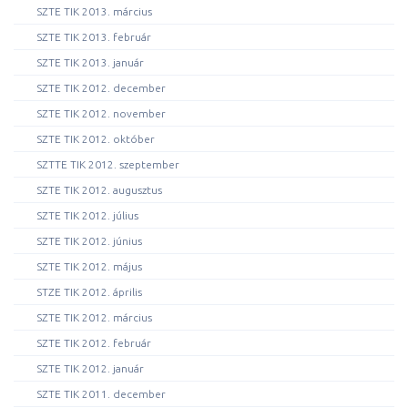
SZTE TIK 2013. március
SZTE TIK 2013. február
SZTE TIK 2013. január
SZTE TIK 2012. december
SZTE TIK 2012. november
SZTE TIK 2012. október
SZTTE TIK 2012. szeptember
SZTE TIK 2012. augusztus
SZTE TIK 2012. július
SZTE TIK 2012. június
SZTE TIK 2012. május
STZE TIK 2012. április
SZTE TIK 2012. március
SZTE TIK 2012. február
SZTE TIK 2012. január
SZTE TIK 2011. december