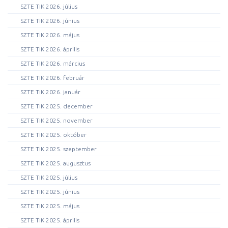
SZTE TIK 2026. július
SZTE TIK 2026. június
SZTE TIK 2026. május
SZTE TIK 2026. április
SZTE TIK 2026. március
SZTE TIK 2026. február
SZTE TIK 2026. január
SZTE TIK 2025. december
SZTE TIK 2025. november
SZTE TIK 2025. október
SZTE TIK 2025. szeptember
SZTE TIK 2025. augusztus
SZTE TIK 2025. július
SZTE TIK 2025. június
SZTE TIK 2025. május
SZTE TIK 2025. április