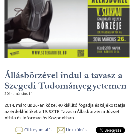
Állásbörzével indul a tavasz a
Szegedi Tudományegyetemen
2014. március 14.
2014. március 26-án közel 40 kiállító fogadja és tájékoztatja
az érdeklődőket a 19. SZTE Tavaszi Állásbörzén a József
Attila és Információs Központban.
Cikk nyomtatás
Link küldés