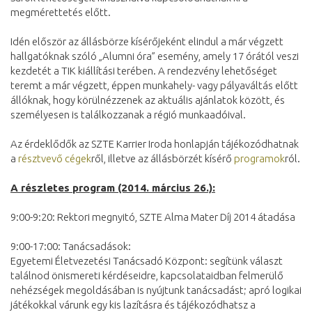
megmérettetés előtt.
Idén először az állásbörze kísérőjeként elindul a már végzett
hallgatóknak szóló „Alumni óra” esemény, amely 17 órától veszi
kezdetét a TIK kiállítási terében. A rendezvény lehetőséget
teremt a már végzett, éppen munkahely- vagy pályaváltás előtt
állóknak, hogy körülnézzenek az aktuális ajánlatok között, és
személyesen is találkozzanak a régió munkaadóival.
Az érdeklődők az SZTE Karrier Iroda honlapján tájékozódhatnak
a
résztvevő cégek
ről, illetve az állásbörzét kísérő
programok
ról.
A részletes program (2014. március 26.):
9:00-9:20: Rektori megnyitó, SZTE Alma Mater Díj 2014 átadása
9:00-17:00: Tanácsadások:
Egyetemi Életvezetési Tanácsadó Központ: segítünk választ
találnod önismereti kérdéseidre, kapcsolataidban felmerülő
nehézségek megoldásában is nyújtunk tanácsadást; apró logikai
játékokkal várunk egy kis lazításra és tájékozódhatsz a