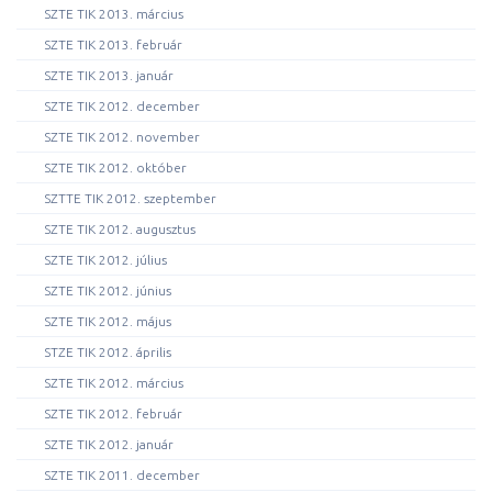
SZTE TIK 2013. március
SZTE TIK 2013. február
SZTE TIK 2013. január
SZTE TIK 2012. december
SZTE TIK 2012. november
SZTE TIK 2012. október
SZTTE TIK 2012. szeptember
SZTE TIK 2012. augusztus
SZTE TIK 2012. július
SZTE TIK 2012. június
SZTE TIK 2012. május
STZE TIK 2012. április
SZTE TIK 2012. március
SZTE TIK 2012. február
SZTE TIK 2012. január
SZTE TIK 2011. december