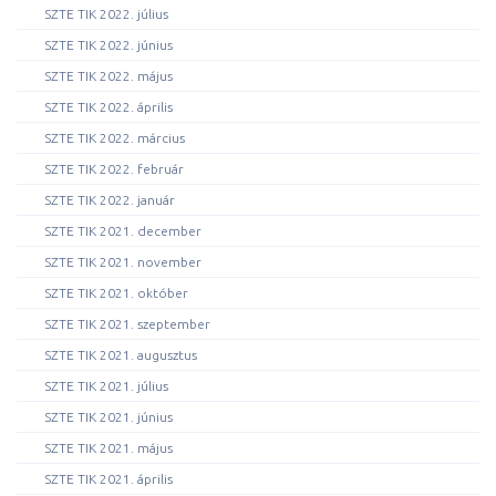
SZTE TIK 2022. július
SZTE TIK 2022. június
SZTE TIK 2022. május
SZTE TIK 2022. április
SZTE TIK 2022. március
SZTE TIK 2022. február
SZTE TIK 2022. január
SZTE TIK 2021. december
SZTE TIK 2021. november
SZTE TIK 2021. október
SZTE TIK 2021. szeptember
SZTE TIK 2021. augusztus
SZTE TIK 2021. július
SZTE TIK 2021. június
SZTE TIK 2021. május
SZTE TIK 2021. április