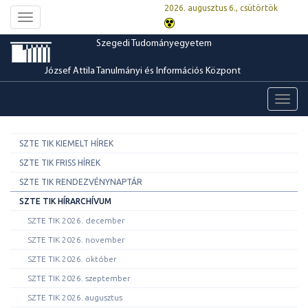
2026. augusztus 6., csütörtök
Toggle
navigation
Szegedi Tudományegyetem
József Attila Tanulmányi és Információs Központ
Toggl
navig
SZTE TIK KIEMELT HÍREK
SZTE TIK FRISS HÍREK
SZTE TIK RENDEZVÉNYNAPTÁR
SZTE TIK HÍRARCHÍVUM
SZTE TIK 2026. december
SZTE TIK 2026. november
SZTE TIK 2026. október
SZTE TIK 2026. szeptember
SZTE TIK 2026. augusztus