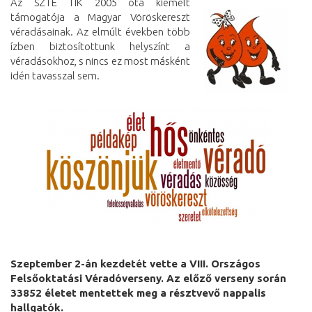
Az SZTE TIK 2005 óta kiemelt
támogatója a Magyar Vöröskereszt
véradásainak. Az elmúlt években több
ízben biztosítottunk helyszínt a
véradásokhoz, s nincs ez most másként
idén tavasszal sem.
Szeptember 2-án kezdetét vette a VIII. Országos
Felsőoktatási Véradóverseny. Az előző verseny során
33852 életet mentettek meg a résztvevő nappalis
hallgatók.