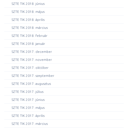
SZTE TIK 2018. június
SZTE TIK 2018. május
SZTE TIK 2018. április
SZTE TIK 2018. március
SZTE TIK 2018. február
SZTE TIK 2018. január
SZTE TIK 2017. december
SZTE TIK 2017. november
SZTE TIK 2017. október
SZTE TIK 2017. szeptember
SZTE TIK 2017. augusztus
SZTE TIK 2017. július
SZTE TIK 2017. június
SZTE TIK 2017. május
SZTE TIK 2017. április
SZTE TIK 2017. március