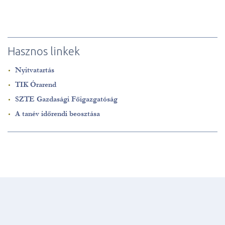
Hasznos linkek
Nyitvatartás
TIK Órarend
SZTE Gazdasági Főigazgatóság
A tanév időrendi beosztása