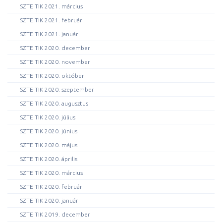
SZTE TIK 2021. március
SZTE TIK 2021. február
SZTE TIK 2021. január
SZTE TIK 2020. december
SZTE TIK 2020. november
SZTE TIK 2020. október
SZTE TIK 2020. szeptember
SZTE TIK 2020. augusztus
SZTE TIK 2020. július
SZTE TIK 2020. június
SZTE TIK 2020. május
SZTE TIK 2020. április
SZTE TIK 2020. március
SZTE TIK 2020. február
SZTE TIK 2020. január
SZTE TIK 2019. december