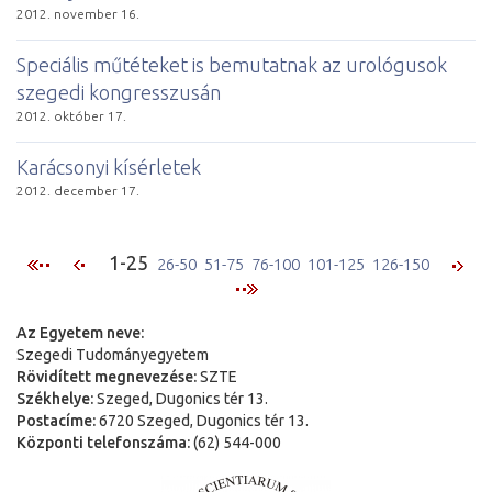
2012. november 16.
Speciális műtéteket is bemutatnak az urológusok
szegedi kongresszusán
2012. október 17.
Karácsonyi kísérletek
2012. december 17.
1-25
26-50
51-75
76-100
101-125
126-150
Az Egyetem neve:
Szegedi Tudományegyetem
Rövidített megnevezése:
SZTE
Székhelye:
Szeged, Dugonics tér 13.
Postacíme:
6720 Szeged, Dugonics tér 13.
Központi telefonszáma:
(62) 544-000