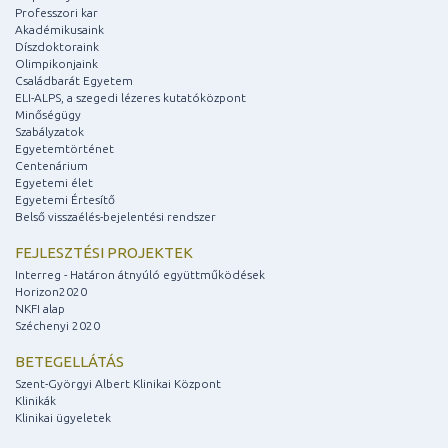
Professzori kar
Akadémikusaink
Díszdoktoraink
Olimpikonjaink
Családbarát Egyetem
ELI-ALPS, a szegedi lézeres kutatóközpont
Minőségügy
Szabályzatok
Egyetemtörténet
Centenárium
Egyetemi élet
Egyetemi Értesítő
Belső visszaélés-bejelentési rendszer
FEJLESZTÉSI PROJEKTEK
Interreg - Határon átnyúló együttműködések
Horizon2020
NKFI alap
Széchenyi 2020
BETEGELLÁTÁS
Szent-Györgyi Albert Klinikai Központ
Klinikák
Klinikai ügyeletek