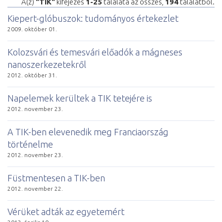
A(z)
"TIK"
kifejezés
1-25
találata az összes,
194
találatból.
Kiepert-glóbuszok: tudományos értekezlet
2009. október 01.
Kolozsvári és temesvári előadók a mágneses
nanoszerkezetekről
2012. október 31.
Napelemek kerültek a TIK tetejére is
2012. november 23.
A TIK-ben elevenedik meg Franciaország
történelme
2012. november 23.
Füstmentesen a TIK-ben
2012. november 22.
Vérüket adták az egyetemért