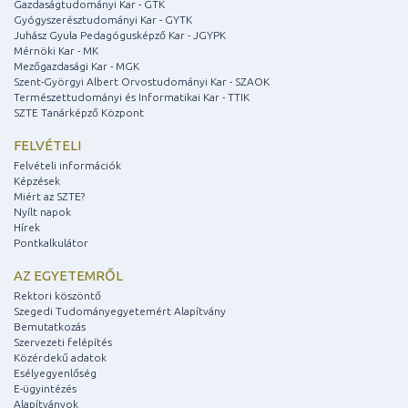
Gazdaságtudományi Kar - GTK
Gyógyszerésztudományi Kar - GYTK
Juhász Gyula Pedagógusképző Kar - JGYPK
Mérnöki Kar - MK
Mezőgazdasági Kar - MGK
Szent-Györgyi Albert Orvostudományi Kar - SZAOK
Természettudományi és Informatikai Kar - TTIK
SZTE Tanárképző Központ
FELVÉTELI
Felvételi információk
Képzések
Miért az SZTE?
Nyílt napok
Hírek
Pontkalkulátor
AZ EGYETEMRŐL
Rektori köszöntő
Szegedi Tudományegyetemért Alapítvány
Bemutatkozás
Szervezeti felépítés
Közérdekű adatok
Esélyegyenlőség
E-ügyintézés
Alapítványok