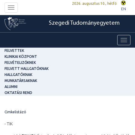
2026. augusztus 10., hétfő
Toggle
EN
navigation
Szegedi Tudományegyetem
Toggl
navig
FELVETTEK
KLINIKAI KÖZPONT
FELVÉTELIZŐKNEK
FELVETT HALLGATÓKNAK
HALLGATÓKNAK
MUNKATÁRSAKNAK
ALUMNI
OKTATÁSI REND
Cimkelistázó
- TIK