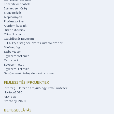
Közérdekű adatok
Esélyegyenlőség
E-ügyintézés
Alapítványok
Professzori kar
Akadémikusaink
Díszdoktoraink
Olimpikonjaink
Családbarát Egyetem
ELI-ALPS, a szegedi lézeres kutatóközpont
Minőségügy
Szabályzatok
Egyetemtörténet
Centenárium
Egyetemi élet
Egyetemi Értesítő
Belső visszaélés-bejelentési rendszer
FEJLESZTÉSI PROJEKTEK
Interreg - Határon átnyúló együttműködések
Horizon2020
NKFI alap
Széchenyi 2020
BETEGELLÁTÁS