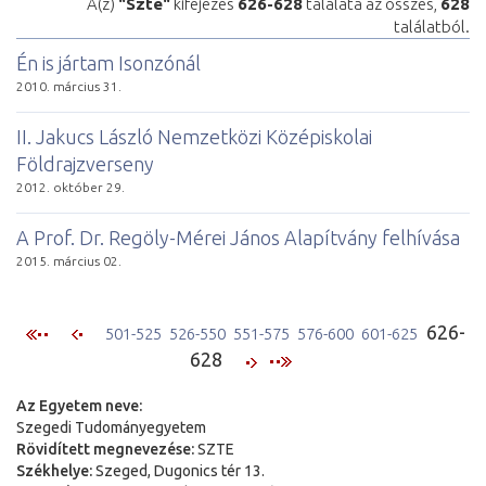
A(z)
"Szte"
kifejezés
626-628
találata az összes,
628
találatból.
Én is jártam Isonzónál
2010. március 31.
II. Jakucs László Nemzetközi Középiskolai
Földrajzverseny
2012. október 29.
A Prof. Dr. Regöly-Mérei János Alapítvány felhívása
2015. március 02.
626-
501-525
526-550
551-575
576-600
601-625
628
Az Egyetem neve:
Szegedi Tudományegyetem
Rövidített megnevezése:
SZTE
Székhelye:
Szeged, Dugonics tér 13.