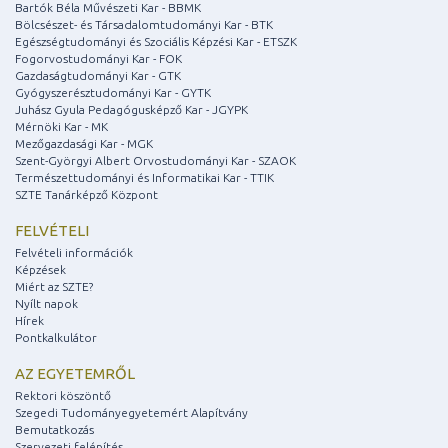
Bartók Béla Művészeti Kar - BBMK
Bölcsészet- és Társadalomtudományi Kar - BTK
Egészségtudományi és Szociális Képzési Kar - ETSZK
Fogorvostudományi Kar - FOK
Gazdaságtudományi Kar - GTK
Gyógyszerésztudományi Kar - GYTK
Juhász Gyula Pedagógusképző Kar - JGYPK
Mérnöki Kar - MK
Mezőgazdasági Kar - MGK
Szent-Györgyi Albert Orvostudományi Kar - SZAOK
Természettudományi és Informatikai Kar - TTIK
SZTE Tanárképző Központ
FELVÉTELI
Felvételi információk
Képzések
Miért az SZTE?
Nyílt napok
Hírek
Pontkalkulátor
AZ EGYETEMRŐL
Rektori köszöntő
Szegedi Tudományegyetemért Alapítvány
Bemutatkozás
Szervezeti felépítés