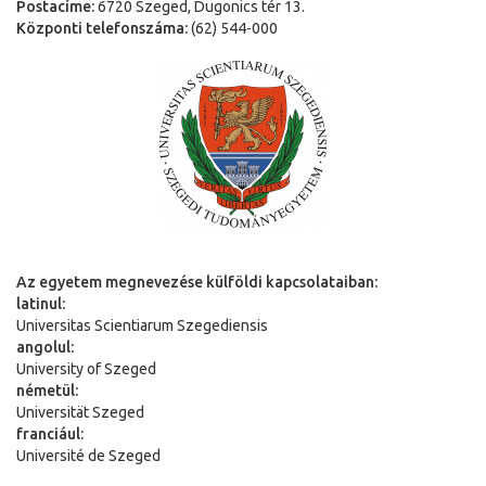
Postacíme:
6720 Szeged, Dugonics tér 13.
Központi telefonszáma:
(62) 544-000
Az egyetem megnevezése külföldi kapcsolataiban:
latinul:
Universitas Scientiarum Szegediensis
angolul:
University of Szeged
németül:
Universit
ä
t Szeged
franciául:
Université de Szeged