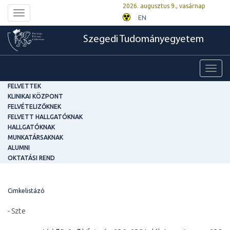
2026. augusztus 9., vasárnap
Toggle
EN
navigation
Szegedi Tudományegyetem
Toggl
navig
FELVETTEK
KLINIKAI KÖZPONT
FELVÉTELIZŐKNEK
FELVETT HALLGATÓKNAK
HALLGATÓKNAK
MUNKATÁRSAKNAK
ALUMNI
OKTATÁSI REND
Cimkelistázó
- Szte