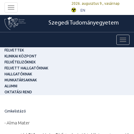
2026. augusztus 9., vasárnap
Toggle
EN
navigation
Szegedi Tudományegyetem
Toggl
navig
FELVETTEK
KLINIKAI KÖZPONT
FELVÉTELIZŐKNEK
FELVETT HALLGATÓKNAK
HALLGATÓKNAK
MUNKATÁRSAKNAK
ALUMNI
OKTATÁSI REND
Cimkelistázó
- Alma Mater