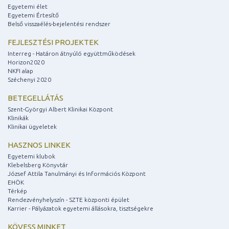
Egyetemi élet
Egyetemi Értesítő
Belső visszaélés-bejelentési rendszer
FEJLESZTÉSI PROJEKTEK
Interreg - Határon átnyúló együttműködések
Horizon2020
NKFI alap
Széchenyi 2020
BETEGELLÁTÁS
Szent-Györgyi Albert Klinikai Központ
Klinikák
Klinikai ügyeletek
HASZNOS LINKEK
Egyetemi klubok
Klebelsberg Könyvtár
József Attila Tanulmányi és Információs Központ
EHÖK
Térkép
Rendezvényhelyszín - SZTE központi épület
Karrier - Pályázatok egyetemi állásokra, tisztségekre
KÖVESS MINKET