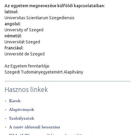
Az egyetem megnevezése külföldi kapcsolataiban:
latinul:
Universitas Scientiarum Szegediensis
angolul:
University of Szeged
németül:
Universit
ä
t Szeged
franciául:
Université de Szeged
Az Egyetem fenntartója:
Szegedi Tudományegyetemért Alapítvány
Hasznos linkek
Karok
Alapítványok
Szabályzatok
A tanév időrendi beosztása