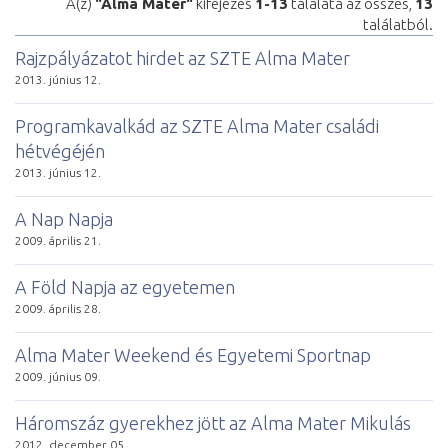
A(z)
"Alma Mater"
kifejezés
1-13
találata az összes,
13
találatból.
Rajzpályázatot hirdet az SZTE Alma Mater
2013. június 12.
Programkavalkád az SZTE Alma Mater családi
hétvégéjén
2013. június 12.
A Nap Napja
2009. április 21.
A Föld Napja az egyetemen
2009. április 28.
Alma Mater Weekend és Egyetemi Sportnap
2009. június 09.
Háromszáz gyerekhez jött az Alma Mater Mikulás
2012. december 05.