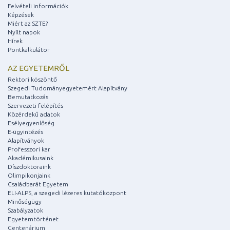
Felvételi információk
Képzések
Miért az SZTE?
Nyílt napok
Hírek
Pontkalkulátor
AZ EGYETEMRŐL
Rektori köszöntő
Szegedi Tudományegyetemért Alapítvány
Bemutatkozás
Szervezeti felépítés
Közérdekű adatok
Esélyegyenlőség
E-ügyintézés
Alapítványok
Professzori kar
Akadémikusaink
Díszdoktoraink
Olimpikonjaink
Családbarát Egyetem
ELI-ALPS, a szegedi lézeres kutatóközpont
Minőségügy
Szabályzatok
Egyetemtörténet
Centenárium