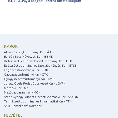
ELI-ALPS, a szegedi lézeres kutatóközpont
KAROK
Állam- és Jogtudományi Kar - ÁJTK
Bartók Béla Művészeti Kar - BBMK
Bölcsészet- és Társadalomtudományi Kar - BTK
Egészségtudományi és Szociális Képzési Kar - ETSZK
Fogorvostudományi Kar - FOK
Gazdaságtudományi Kar - GTK
Gyógyszerésztudományi Kar - GYTK
Juhász Gyula Pedagógusképző Kar - JGYPK
Mérnöki Kar - MK
Mezőgazdasági Kar - MGK
Szent-Györgyi Albert Orvostudományi Kar - SZAOK
Természettudományi és Informatikai Kar - TTIK
SZTE Tanárképző Központ
FELVÉTELI