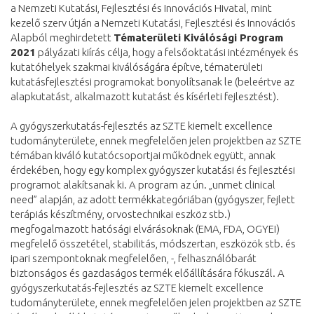
a Nemzeti Kutatási, Fejlesztési és Innovációs Hivatal, mint
kezelő szerv útján a Nemzeti Kutatási, Fejlesztési és Innovációs
Alapból meghirdetett
Tématerületi Kiválósági Program
2021
pályázati kiírás célja, hogy a felsőoktatási intézmények és
kutatóhelyek szakmai kiválóságára építve, tématerületi
kutatásfejlesztési programokat bonyolítsanak le (beleértve az
alapkutatást, alkalmazott kutatást és kísérleti fejlesztést).
A gyógyszerkutatás-fejlesztés az SZTE kiemelt excellence
tudományterülete, ennek megfelelően jelen projektben az SZTE
témában kiváló kutatócsoportjai működnek együtt, annak
érdekében, hogy egy komplex gyógyszer kutatási és fejlesztési
programot alakítsanak ki. A program az ún. „unmet clinical
need” alapján, az adott termékkategóriában (gyógyszer, fejlett
terápiás készítmény, orvostechnikai eszköz stb.)
megfogalmazott hatósági elvárásoknak (EMA, FDA, OGYEI)
megfelelő összetétel, stabilitás, módszertan, eszközök stb. és
ipari szempontoknak megfelelően, -, felhasználóbarát
biztonságos és gazdaságos termék előállítására fókuszál. A
gyógyszerkutatás-fejlesztés az SZTE kiemelt excellence
tudományterülete, ennek megfelelően jelen projektben az SZTE