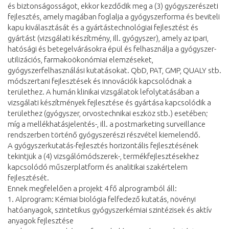
és biztonságosságot, ekkor kezdődik meg a (3) gyógyszerészeti
fejlesztés, amely magában foglalja a gyógyszerforma és beviteli
kapu kiválasztását és a gyártástechnológiai fejlesztést és
gyártást (vizsgálati készítmény, ill. gyógyszer), amely az ipari,
hatósági és betegelvárásokra épül és felhasználja a gyógyszer-
utilizációs, farmakoökonómiai elemzéseket,
gyógyszerfelhasználási kutatásokat. QbD, PAT, GMP, QUALY stb.
módszertani fejlesztések és innovációk kapcsolódnak a
területhez. A humán klinikai vizsgálatok lefolytatásában a
vizsgálati készítmények fejlesztése és gyártása kapcsolódik a
területhez (gyógyszer, orvostechnikai eszköz stb.) esetében;
míg a mellékhatásjelentés-, ill. a postmarketing surveillance
rendszerben történő gyógyszerészi részvétel kiemelendő.
A gyógyszerkutatás-fejlesztés horizontális fejlesztésének
tekintjük a (4) vizsgálómódszerek-, termékfejlesztésekhez
kapcsolódó műszerplatform és analitikai szakértelem
fejlesztését.
Ennek megfelelően a projekt 4 fő alprogramból áll:
1. Alprogram: Kémiai biológia felfedező kutatás, növényi
hatóanyagok, szintetikus gyógyszerkémiai szintézisek és aktív
anyagok fejlesztése