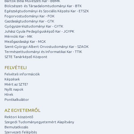
Bartók Béla Művészeti Kar - BBMK
Bölcsészet- és Társadalomtudományi Kar - BTK
Egészségtudományi és Szociális Képzési Kar - ETSZK
Fogorvostudományi Kar - FOK
Gazdaságtudományi Kar - GTK
Gyógyszerésztudományi Kar - GYTK
Juhász Gyula Pedagógusképző Kar - JGYPK
Mérnöki Kar - MK
Mezőgazdasági Kar - MGK
Szent-Györgyi Albert Orvostudományi Kar - SZAOK
Természettudományi és Informatikai Kar - TTIK
SZTE Tanárképző Központ
FELVÉTELI
Felvételi információk
Képzések
Miért az SZTE?
Nyílt napok
Hírek
Pontkalkulátor
AZ EGYETEMRŐL
Rektori köszöntő
Szegedi Tudományegyetemért Alapítvány
Bemutatkozás
Szervezeti felépítés