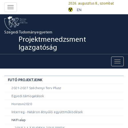
2026. augusztus 8., szombat
Toggle
EN
navigation
Szegedi Tudományegyetem
Projektmenedzsment
Igazgatóság
Toggl
navig
FUTÓ PROJEKTJEINK
2021-2027 Széchenyi Terv Plusz
Egyedi támogatások
Horizon2020
Interreg - Határon átnyúló együttműködések
NKFI alap
2018-2.1.3-EUREKA-2018-00026