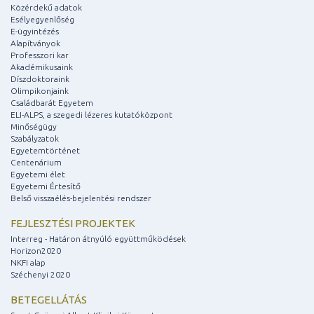
Közérdekű adatok
Esélyegyenlőség
E-ügyintézés
Alapítványok
Professzori kar
Akadémikusaink
Díszdoktoraink
Olimpikonjaink
Családbarát Egyetem
ELI-ALPS, a szegedi lézeres kutatóközpont
Minőségügy
Szabályzatok
Egyetemtörténet
Centenárium
Egyetemi élet
Egyetemi Értesítő
Belső visszaélés-bejelentési rendszer
FEJLESZTÉSI PROJEKTEK
Interreg - Határon átnyúló együttműködések
Horizon2020
NKFI alap
Széchenyi 2020
BETEGELLÁTÁS