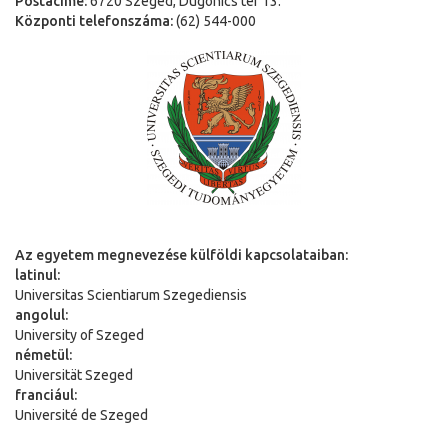
Postacíme:
6720 Szeged, Dugonics tér 13.
Központi telefonszáma:
(62) 544-000
Az egyetem megnevezése külföldi kapcsolataiban:
latinul:
Universitas Scientiarum Szegediensis
angolul:
University of Szeged
németül:
Universit
ä
t Szeged
franciául:
Université de Szeged