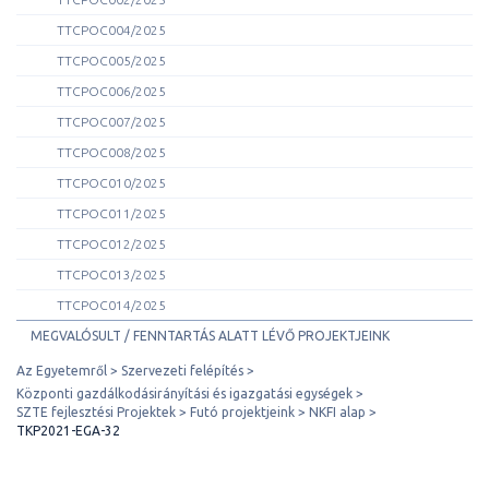
TTCPOC004/2025
TTCPOC005/2025
TTCPOC006/2025
TTCPOC007/2025
TTCPOC008/2025
TTCPOC010/2025
TTCPOC011/2025
TTCPOC012/2025
TTCPOC013/2025
TTCPOC014/2025
MEGVALÓSULT / FENNTARTÁS ALATT LÉVŐ PROJEKTJEINK
Az Egyetemről
Szervezeti felépítés
Központi gazdálkodásirányítási és igazgatási egységek
SZTE fejlesztési Projektek
Futó projektjeink
NKFI alap
TKP2021-EGA-32