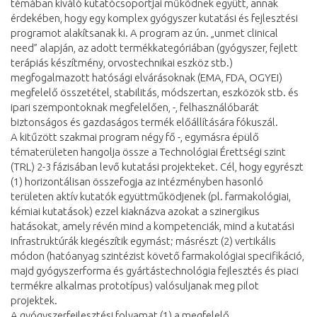
témában kiváló kutatócsoportjai működnek együtt, annak
érdekében, hogy egy komplex gyógyszer kutatási és fejlesztési
programot alakítsanak ki. A program az ún. „unmet clinical
need” alapján, az adott termékkategóriában (gyógyszer, fejlett
terápiás készítmény, orvostechnikai eszköz stb.)
megfogalmazott hatósági elvárásoknak (EMA, FDA, OGYEI)
megfelelő összetétel, stabilitás, módszertan, eszközök stb. és
ipari szempontoknak megfelelően, -, felhasználóbarát
biztonságos és gazdaságos termék előállítására fókuszál.
A kitűzött szakmai program négy fő -, egymásra épülő
tématerületen hangolja össze a Technológiai Érettségi szint
(TRL) 2-3 fázisában levő kutatási projekteket. Cél, hogy egyrészt
(1) horizontálisan összefogja az intézményben hasonló
területen aktív kutatók együttműködjenek (pl. farmakológiai,
kémiai kutatások) ezzel kiaknázva azokat a szinergikus
hatásokat, amely révén mind a kompetenciák, mind a kutatási
infrastruktúrák kiegészítik egymást; másrészt (2) vertikális
módon (hatóanyag szintézist követő farmakológiai specifikáció,
majd gyógyszerforma és gyártástechnológia fejlesztés és piaci
termékre alkalmas prototípus) valósuljanak meg pilot
projektek.
A gyógyszerfejlesztési folyamat (1) a megfelelő