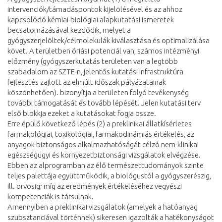
intervenciók/támadáspontok kijelölésével és az ahhoz
kapcsolódó kémiai-biológiai alapkutatási ismeretek
becsatornázásával kezdődik, melyet a
gyógyszerjelöltek/célmolekulák kiválasztása és optimalizálása
követ. A területben óriási potenciál van, számos intézményi
előzmény (gyógyszerkutatás területen van a legtöbb
szabadalom az SZTE-n, jelentős kutatási infrastruktúra
fejlesztés zajlott az elmúlt időszak pályázatainak
köszönhetően). bizonyítja a területen folyó tevékenység
további támogatását és tovább lépését. Jelen kutatási terv
első blokkja ezeket a kutatásokat fogja össze.
Erre épülő következő lépés (2) a preklinikai állatkísérletes
farmakológiai, toxikológiai, farmakodinámiás értékelés, az
anyagok biztonságos alkalmazhatóságát célzó nem-klinikai
egészségügyi és környezetbiztonsági vizsgálatok elvégzése.
Ebben az alprogramban az élő természettudományok szinte
teljes palettája együttműködik, a biológustól a gyógyszerészig,
ill. orvosig; míg az eredmények értékeléséhez vegyészi
kompetenciák is társulnak.
Amennyiben a preklinikai vizsgálatok (amelyek a hatóanyag
szubsztanciával történnek) sikeresen igazolták a hatékonyságot