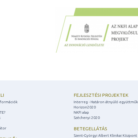
LI
FEJLESZTÉSI PROJEKTEK
információk
Interreg - Határon átnyúló együttmű
Horizon2020
ZTE?
NKFI alap
k
Széchenyi 2020
átor
BETEGELLÁTÁS
Szent-Györgyi Albert Klinikai Központ