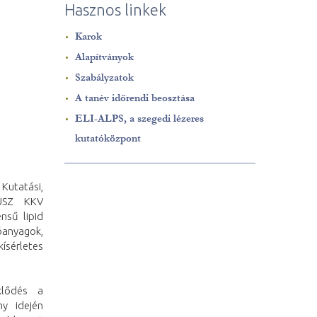
Hasznos linkek
Karok
Alapítványok
Szabályzatok
A tanév időrendi beosztása
ELI-ALPS, a szegedi lézeres
kutatóközpont
utatási,
KUSZ KKV
nsű lipid
óanyagok,
ísérletes
klődés a
ny idején