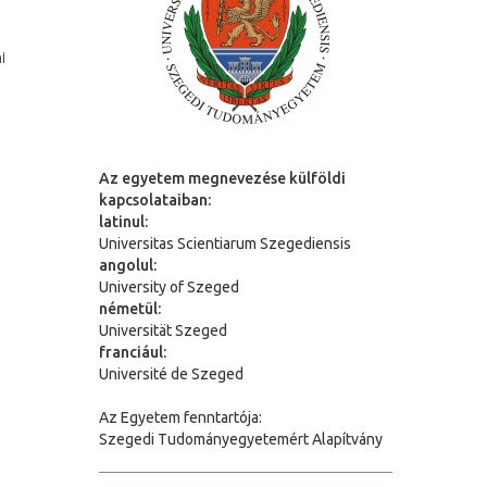
i
Az egyetem megnevezése külföldi
kapcsolataiban:
latinul:
Universitas Scientiarum Szegediensis
angolul:
University of Szeged
németül:
Universit
ä
t Szeged
franciául:
Université de Szeged
Az Egyetem fenntartója:
Szegedi Tudományegyetemért Alapítvány