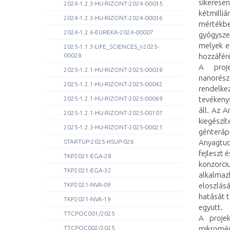
sikeresen
2024-1.2.3-HU-RIZONT-2024-00035
kétmilli
2024-1.2.3-HU-RIZONT-2024-00036
mértékb
2024-1.2.6-EUREKA-2024-00007
gyógyszer
melyek el
2025-1.1.3-LIFE_SCIENCES_I-2025-
00028
hozzáfér
A proj
2025-1.2.1-HU-RIZONT-2025-00038
nanorésze
2025-1.2.1-HU-RIZONT-2025-00042
rendelke
2025-1.2.1-HU-RIZONT-2025-00069
tevékeny
áll. Az 
2025-1.2.1-HU-RIZONT-2025-00107
kiegészí
2025-1.2.3-HU-RIZONT-2025-00021
génterá
STARTUP-2025-HSUP-026
Anyagtud
fejleszt 
TKP2021-EGA-28
konzorci
TKP2021-EGA-32
alkalmaz
TKP2021-NVA-09
eloszlás
hatását t
TKP2021-NVA-19
együtt.
TTCPOC001/2025
A projek
TTCPOC002/2025
mikromér