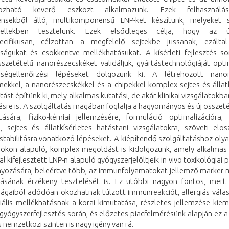
ozható keverő eszközt alkalmazunk. Ezek felhasználá
nsekből álló, multikomponensű LNP-ket készítünk, melyeket s
dellekben tesztelünk. Ezek elsődleges célja, hogy az 
ecifikusan, célzottan a megfelelő sejtekbe jussanak, ezálta
ságukat és csökkentve mellékhatásukat. A kísérleti fejlesztés so
sszetételű nanorészecskéket validáljuk, gyártástechnológiáját optim
ségellenőrzési lépéseket dolgozunk ki. A létrehozott nanor
mekkel, a nanorészecskékkel és a chipekkel komplex sejtes és állatk
tást építünk ki, mely alkalmas kutatási, de akár klinikai vizsgálatokb
ésre is. A szolgáltatás magában foglalja a hagyományos és új összet
ítására, fiziko-kémiai jellemzésére, formuláció optimalizációra, s
e, sejtes és állatkísérletes hatástani vizsgálatokra, szöveti elos
 stabilitásra vonatkozó lépéseket. A kiépítendő szolgáltatáshoz olya
lokon alapuló, komplex megoldást is kidolgozunk, amely alkalmas
al kifejlesztett LNP-n alapuló gyógyszerjelöltjeik in vivo toxikológiai p
yozására, beleértve több, az immunfolyamatokat jellemző marker 
tásának érzékeny tesztelését is. Ez utóbbi nagyon fontos, mert
ságaiból adódóan okozhatnak túlzott immunreakciót, allergiás válas
iális mellékhatásnak a korai kimutatása, részletes jellemzése kie
gyógyszerfejlesztés során, és előzetes piacfelmérésünk alapján ez a
s nemzetközi szinten is nagy igény van rá.