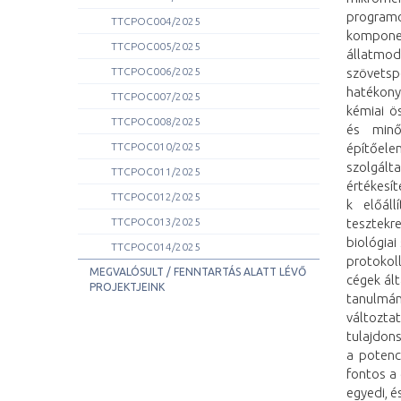
program
TTCPOC004/2025
kompone
TTCPOC005/2025
állatmo
TTCPOC006/2025
szövetsp
hatékony
TTCPOC007/2025
kémiai ö
TTCPOC008/2025
és minő
TTCPOC010/2025
építőele
szolgálta
TTCPOC011/2025
értékesít
TTCPOC012/2025
k előáll
TTCPOC013/2025
tesztekr
biológiai
TTCPOC014/2025
protokol
MEGVALÓSULT / FENNTARTÁS ALATT LÉVŐ
cégek ált
PROJEKTJEINK
tanulmán
változta
tulajdon
a potenc
fontos a 
egyedi, é