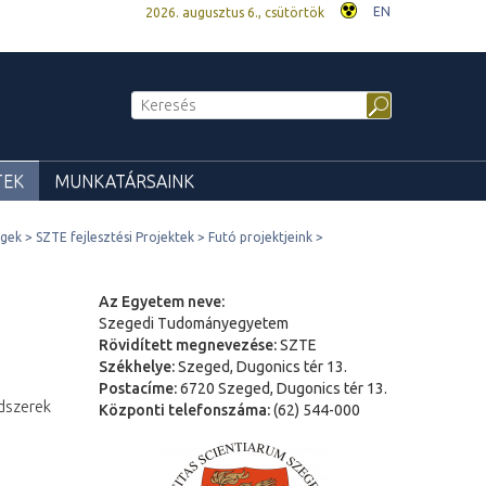
EN
2026. augusztus 6., csütörtök
TEK
MUNKATÁRSAINK
égek
SZTE fejlesztési Projektek
Futó projektjeink
Az Egyetem neve:
Szegedi Tudományegyetem
Rövidített megnevezése:
SZTE
Székhelye:
Szeged, Dugonics tér 13.
Postacíme:
6720 Szeged, Dugonics tér 13.
dszerek
Központi telefonszáma:
(62) 544-000