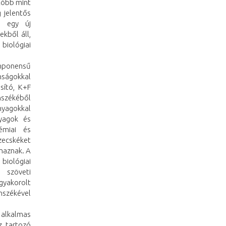
 több mint
 jelentős
m egy új
ekből áll,
 biológiai
ponensű
onságokkal
sító, K+F
nszékéből
nyagokkal
nyagok és
émiai és
zecskéket
lmaznak. A
biológiai
, szöveti
gyakorolt
anszékével
 alkalmas
z tartozó