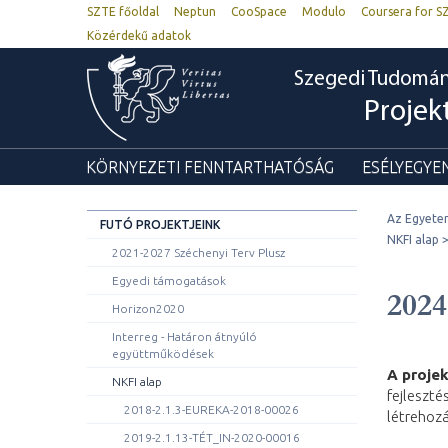
SZTE főoldal
Neptun
CooSpace
Modulo
Coursera for S
Közérdekű adatok
Szegedi Tudomá
Proje
KÖRNYEZETI FENNTARTHATÓSÁG
ESÉLYEGYE
Az Egyete
FUTÓ PROJEKTJEINK
NKFI alap
2021-2027 Széchenyi Terv Plusz
Egyedi támogatások
202
Horizon2020
Interreg - Határon átnyúló
együttműködések
A projek
NKFI alap
fejleszté
2018-2.1.3-EUREKA-2018-00026
létrehozá
2019-2.1.13-TÉT_IN-2020-00016