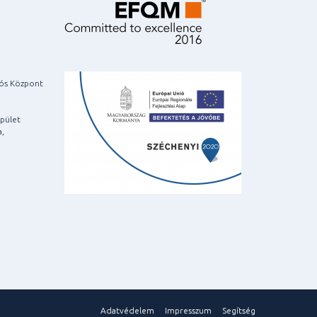
iós Központ
pület
a,
Adatvédelem
Impresszum
Segítség