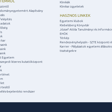
ETEMRŐL
Klinikák
szöntő
Klinikai ügyeletek
udományegyetemért Alapítvány
zás
HASZNOS LINKEK
felépítés
Egyetemi klubok
 adatok
Klebelsberg Könyvtár
lőség
József Attila Tanulmányi és Informác
és
EHÖK
ok
Térkép
 kar
Rendezvényhelyszín - SZTE központi é
saink
Karrier - Pályázatok egyetemi állásokr
aink
tisztségekre
aink
át Egyetem
a szegedi lézeres kutatóközpont
y
ok
rténet
um
let
rtesítő
aélés-bejelentési rendszer