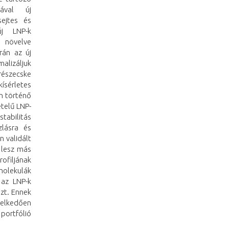
sával új
ejtes és
új LNP-k
l növelve
rán az új
alizáljuk
észecske
ísérletes
an történő
ételű LNP-
tabilitás
zlásra és
n validált
 lesz más
rofiljának
molekulák
 az LNP-k
zt. Ennek
melkedően
 portfólió