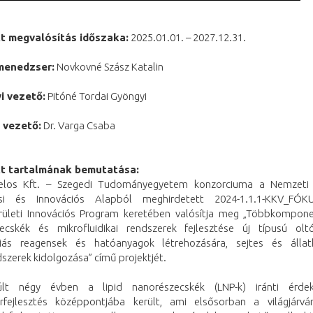
kt megvalósítás időszaka:
2025.01.01. – 2027.12.31.
menedzser:
Novkovné Szász Katalin
i vezető:
Pitóné Tordai Gyöngyi
 vezető:
Dr. Varga Csaba
kt tartalmának bemutatása:
elos Kft. – Szegedi Tudományegyetem konzorciuma a Nemzeti K
tési és Innovációs Alapból meghirdetett 2024-1.1.1-KKV_FÓ
rületi Innovációs Program keretében valósítja meg „Többkompone
ecskék és mikrofluidikai rendszerek fejlesztése új típusú olt
iás reagensek és hatóanyagok létrehozására, sejtes és állatk
szerek kidolgozása” című projektjét.
lt négy évben a lipid nanorészecskék (LNP-k) iránti érde
rfejlesztés középpontjába került, ami elsősorban a világjárvá