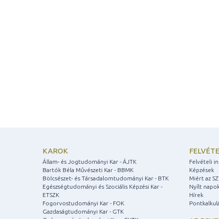
KAROK
FELVÉTE
Állam- és Jogtudományi Kar - ÁJTK
Felvételi 
Bartók Béla Művészeti Kar - BBMK
Képzések
Bölcsészet- és Társadalomtudományi Kar - BTK
Miért az S
Egészségtudományi és Szociális Képzési Kar -
Nyílt napo
ETSZK
Hírek
Fogorvostudományi Kar - FOK
Pontkalkul
Gazdaságtudományi Kar - GTK