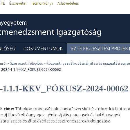
ZTE
Észrevétel
Telefonkönyv
Adatvédelem
nyegyetem
ktmenedzsment Igazgatóság
NLŐSÉG
DOKUMENTUMOK
SZTE FEJLESZTÉSI PROJEK
mről
Szervezeti felépítés
Központi gazdálkodásirányítási és igazgatási egys
2024-1.1.1-KKV_FÓKUSZ-2024-00062
4-1.1.1-KKV_FÓKUSZ-2024-00062
t címe:
Többkomponensű lipid nanorészecskék és mikrofluidikai ren
se új típusú oltóanyagok, génterápiás reagensek és hatóanyagok
sára, sejtes és állatkísérletes tesztrendszerek kidolgozása