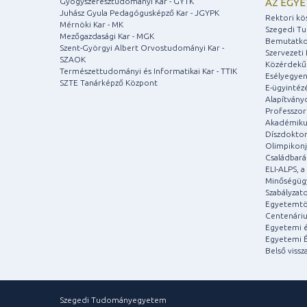
Gyógyszerésztudományi Kar - GYTK
AZ EGY
Juhász Gyula Pedagógusképző Kar - JGYPK
Rektori kö
Mérnöki Kar - MK
Szegedi T
Mezőgazdasági Kar - MGK
Bemutatko
Szent-Györgyi Albert Orvostudományi Kar -
Szervezeti 
SZAOK
Közérdekű
Természettudományi és Informatikai Kar - TTIK
Esélyegyen
SZTE Tanárképző Központ
E-ügyintéz
Alapítvány
Professzori
Akadémiku
Díszdoktor
Olimpikonj
Családbar
ELI-ALPS, 
Minőségüg
Szabályzat
Egyetemtö
Centenári
Egyetemi é
Egyetemi É
Belső vissz
Szegedi Tudományegyetem