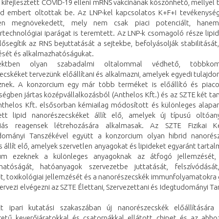
 kifejlesztett COVID-19 elleni mRNS vakcinának köszönhető, mellyel
árd embert oltottak be. Az LNP-kel kapcsolatos K+F+I tevékenység
en megnövekedett, mely nem csak piaci potenciált, hane
technológiai iparágat is teremtett. Az LNP-k csomagoló része lipid
ősegítik az RNS bejuttatását a sejtekbe, befolyásolják stabilitását,
ését és alkalmazhatóságukat.
ektben olyan szabadalmi oltalommal védhető, többkom
cskéket tervezünk előállítani és alkalmazni, amelyek egyedi tulajd
znek. A konzorcium egy már több terméket is előállító és piaco
ségben jártas középvállalkozásból (Anthelos Kft.) és az SZTE két ta
Anthelos Kft. elsősorban kémiailag módosított és különleges alapa
tett lipid nanorészecskéket állít elő, amelyek új típusú oltóa
piás reagensek létrehozására alkalmasak. Az SZTE Fizikai K
ományi Tanszékével együtt a konzorcium olyan hibrid nanorés
és állít elő, amelyek szervetlen anyagokat és lipideket egyaránt tarta
um ezeknek a különleges anyagoknak az átfogó jellemzését, 
hatóságát, hatóanyagok szervezetbe juttatását, felszívódását
át, toxikológiai jellemzését és a nanorészecskék immunfolyamatokra 
ervezi elvégezni az SZTE Élettani, Szervezettani és Idegtudományi T
t ipari kutatási szakaszában új nanorészecskék előállítására
etű keverőjáratokkal és csatornákkal ellátott chipet és az ahho