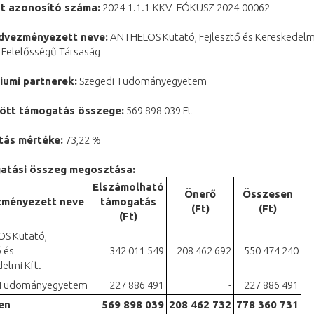
kt azonosító száma:
2024-1.1.1-KKV_FÓKUSZ-2024-00062
edvezményezett neve:
ANTHELOS Kutató, Fejlesztő és Kereskedelm
t Felelősségű Társaság
iumi partnerek:
Szegedi Tudományegyetem
ött támogatás összege:
569 898 039 Ft
ás mértéke:
73,22 %
atási összeg megosztása:
Elszámolható
Önerő
Összesen
ményezett neve
támogatás
(Ft)
(Ft)
(Ft)
S Kutató,
ő és
342 011 549
208 462 692
550 474 240
elmi Kft.
 Tudományegyetem
227 886 491
-
227 886 491
en
569 898 039
208 462 732
778 360 731