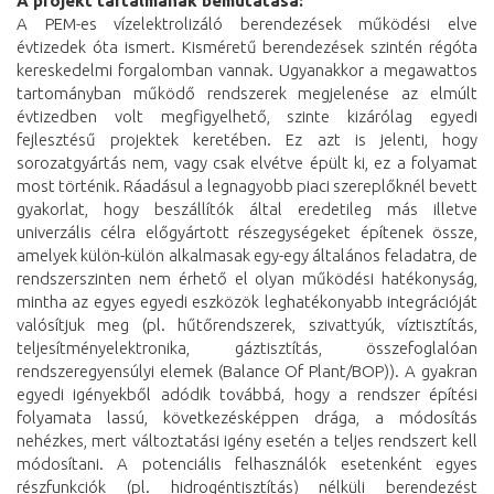
A projekt tartalmának bemutatása:
A PEM-es vízelektrolizáló berendezések működési elve
évtizedek óta ismert. Kisméretű berendezések szintén régóta
kereskedelmi forgalomban vannak. Ugyanakkor a megawattos
tartományban működő rendszerek megjelenése az elmúlt
évtizedben volt megfigyelhető, szinte kizárólag egyedi
fejlesztésű projektek keretében. Ez azt is jelenti, hogy
sorozatgyártás nem, vagy csak elvétve épült ki, ez a folyamat
most történik. Ráadásul a legnagyobb piaci szereplőknél bevett
gyakorlat, hogy beszállítók által eredetileg más illetve
univerzális célra előgyártott részegységeket építenek össze,
amelyek külön-külön alkalmasak egy-egy általános feladatra, de
rendszerszinten nem érhető el olyan működési hatékonyság,
mintha az egyes egyedi eszközök leghatékonyabb integrációját
valósítjuk meg (pl. hűtőrendszerek, szivattyúk, víztisztítás,
teljesítményelektronika, gáztisztítás, összefoglalóan
rendszeregyensúlyi elemek (Balance Of Plant/BOP)). A gyakran
egyedi igényekből adódik továbbá, hogy a rendszer építési
folyamata lassú, következésképpen drága, a módosítás
nehézkes, mert változtatási igény esetén a teljes rendszert kell
módosítani. A potenciális felhasználók esetenként egyes
részfunkciók (pl. hidrogéntisztítás) nélküli berendezést