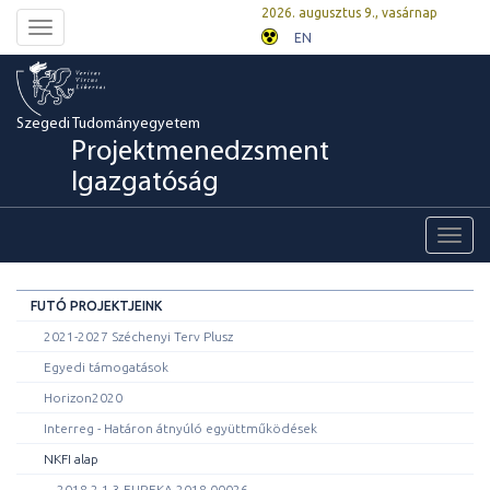
2026. augusztus 9., vasárnap
Toggle
EN
navigation
Szegedi Tudományegyetem
Projektmenedzsment
Igazgatóság
Toggl
navig
FUTÓ PROJEKTJEINK
2021-2027 Széchenyi Terv Plusz
Egyedi támogatások
Horizon2020
Interreg - Határon átnyúló együttműködések
NKFI alap
2018-2.1.3-EUREKA-2018-00026