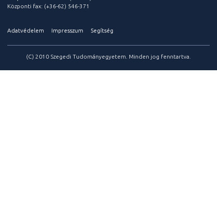
Központi fax: (+36-62) 546-371
Adatvédelem
Impresszum
Segítség
(C) 2010 Szegedi Tudományegyetem. Minden jog fenntartva.