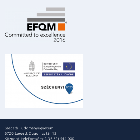
Szegedi Tudományegyetem
6720 Szeged, Dugonics tér 13.
Központi telefonszám: (+36-62) 544-000