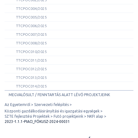
TTCPOC004/2025
TTCPOC005/2025
TTCPOC006/2025
TTCPOC007/2025
TTCPOC008/2025
TTCPOC010/2025
TTCPOC011/2025
TTCPOC012/2025
TTCPOC013/2025
TTCPOC014/2025
MEGVALÓSULT / FENNTARTÁS ALATT LÉVŐ PROJEKTJEINK
Az Egyetemről
Szervezeti felépítés
Központi gazdálkodásirányítási és igazgatási egységek
SZTE fejlesztési Projektek
Futó projektjeink
NKFI alap
2023-1.1.1-PIACI_FÓKUSZ-2024-00031