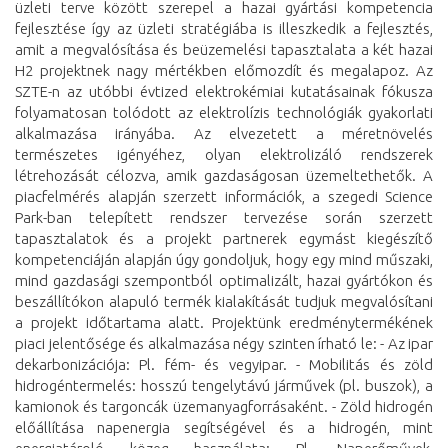
üzleti terve között szerepel a hazai gyártási kompetencia
fejlesztése így az üzleti stratégiába is illeszkedik a fejlesztés,
amit a megvalósítása és beüzemelési tapasztalata a két hazai
H2 projektnek nagy mértékben előmozdít és megalapoz. Az
SZTE-n az utóbbi évtized elektrokémiai kutatásainak fókusza
folyamatosan tolódott az elektrolízis technológiák gyakorlati
alkalmazása irányába. Az elvezetett a méretnövelés
természetes igényéhez, olyan elektrolizáló rendszerek
létrehozását célozva, amik gazdaságosan üzemeltethetők. A
piacfelmérés alapján szerzett információk, a szegedi Science
Park-ban telepített rendszer tervezése során szerzett
tapasztalatok és a projekt partnerek egymást kiegészítő
kompetenciáján alapján úgy gondoljuk, hogy egy mind műszaki,
mind gazdasági szempontból optimalizált, hazai gyártókon és
beszállítókon alapuló termék kialakítását tudjuk megvalósítani
a projekt időtartama alatt. Projektünk eredménytermékének
piaci jelentősége és alkalmazása négy szinten írható le: - Az ipar
dekarbonizációja: Pl. fém- és vegyipar. - Mobilitás és zöld
hidrogéntermelés: hosszú tengelytávú járművek (pl. buszok), a
kamionok és targoncák üzemanyagforrásaként. - Zöld hidrogén
előállítása napenergia segítségével és a hidrogén, mint