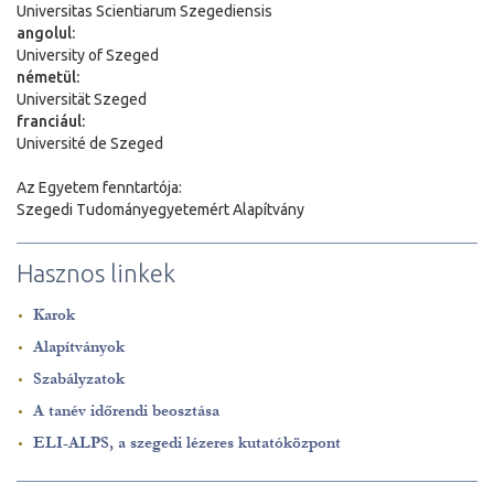
Universitas Scientiarum Szegediensis
angolul:
University of Szeged
németül:
Universit
ä
t Szeged
franciául:
Université de Szeged
Az Egyetem fenntartója:
Szegedi Tudományegyetemért Alapítvány
Hasznos linkek
Karok
Alapítványok
Szabályzatok
A tanév időrendi beosztása
ELI-ALPS, a szegedi lézeres kutatóközpont