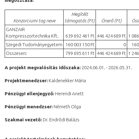
megosztása:
Megítélt
Konzorciumi tag neve
támogatás (Ft)
Önerő (Ft)
Öss
GANZAIR
Kompresszortechnika Kft.
639 692 461 Ft
446 424 689 Ft
1 086
Szegedi Tudományegyetem
160 003 150 Ft
0
160
Összesen:
799 695 611 Ft
446 424 689 Ft
1 246
A projekt megvalósítás időszaka:
2024.06.01. - 2026.05.31.
Projektmenedzser:
Kaldenekker Mária
Pénzügyi ellenjegyző:
Herendi Anett
Pénzügyi menedzser:
Németh Olga
Szakmai vezető:
Dr. Endrődi Balázs