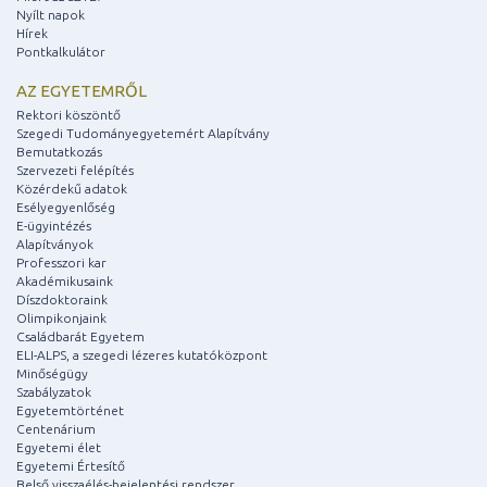
Nyílt napok
Hírek
Pontkalkulátor
AZ EGYETEMRŐL
Rektori köszöntő
Szegedi Tudományegyetemért Alapítvány
Bemutatkozás
Szervezeti felépítés
Közérdekű adatok
Esélyegyenlőség
E-ügyintézés
Alapítványok
Professzori kar
Akadémikusaink
Díszdoktoraink
Olimpikonjaink
Családbarát Egyetem
ELI-ALPS, a szegedi lézeres kutatóközpont
Minőségügy
Szabályzatok
Egyetemtörténet
Centenárium
Egyetemi élet
Egyetemi Értesítő
Belső visszaélés-bejelentési rendszer