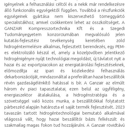
igényelnek a felhasználási céltól és a nekik már rendelkezésre
álló funkcionális egységektől függően. Továbbá a részfunkciók
egységeinek gyártása nem kiszervezhető tömeggyártó
specialistákhoz, amivel csökkenteni lehet az összköltséget. A
GANZAIR Kompresszortechnika Kft és a Szegedi
Tudományegyetem konzorciumában megvalósuló jelen
kutatás-fejlesztési tevékenység keretében zöld
hidrogéntermelésre alkalmas, fejlesztett berendezés, egy PEM-
es elektrolizáló készül el, amely a közeljövőben jelentkező
hidrogénigényre nyújt technológiai megoldást, új távlatot nyit a
hazai és az exportpiacokon az energiatárolási fejlesztéseknek,
előmozdítja az ipari és közlekedési felhasználás
dekarbonizációját, mindazonáltal a preferáltan hazai beszállítók
révén gazdaságélénkítő hatással is bír. A Ganzair az elmúlt
három év piaci tapasztalatai, ezen belül az ügyféligény,
energiaszektor átalakulása, a hidrogénstratégia és a
szövetséggel való közös munka, a beszállítókkal folytatott
párbeszéd alapján határozta el saját termék fejlesztését. 2023
tavaszán tartott hidrogéntechnológiai bemutató alkalmával
világossá vált, hogy hazai beszállítói bázis felkészült és
szakmailag magas fokon tud hozzájárulni. A Ganzair rövidtávú