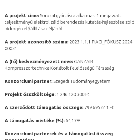
A projekt címe:
Sorozatgyártásra alkalmas, 1 megawatt
teljesítményű elektrolizáló berendezés kutatás-fejlesztése zöld
hidrogén előállítása céljából
A projekt azonosító száma:
2023-1.1.1-PIACI_FÓKUSZ-2024-
00031
A (fő) kedvezményezett neve:
GANZAIR
Kompresszortechnika Korlátolt Felelősségű Társaság
Konzorciumi partner:
Szegedi Tudományegyetem
Projekt összköltsége:
1 246 120 300 Ft
A szerződött támogatás összege:
799 695 611 Ft
A támogatás mértéke (%):
64,17%
Konzorciumi partnerek és a támogatási összeg