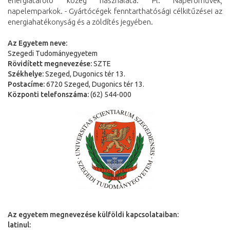
energiatároló közeg használata: Pl. Naperőművek,
napelemparkok. - Gyártócégek fenntarthatósági célkitűzései az
energiahatékonyság és a zöldítés jegyében.
Az Egyetem neve:
Szegedi Tudományegyetem
Rövidített megnevezése:
SZTE
Székhelye:
Szeged, Dugonics tér 13.
Postacíme:
6720 Szeged, Dugonics tér 13.
Központi telefonszáma:
(62) 544-000
Az egyetem megnevezése külföldi kapcsolataiban:
latinul: