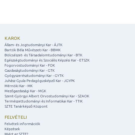
KAROK
Állam- és Jogtudományi Kar - ÁJTK
Bartók Béla Művészeti Kar - BBMK
Bölcsészet- és Társadalomtudományi Kar - BTK
Egészségtudományi és Szociális Képzési Kar - ETSZK
Fogorvostudományi Kar - FOK
Gazdaságtudományi Kar - GTK
Gyógyszerésztudományi Kar - GYTK
Juhász Gyula Pedagógusképző Kar - JGYPK
Mérnöki Kar - MK
Mezőgazdasági Kar - MGK
Szent-Györgyi Albert Orvostudományi Kar - SZAOK
Természettudományi és Informatikai Kar - TTIK
SZTE Tanárképző Központ
FELVÉTELI
Felvételi információk
Képzések
Miért az SZTE?