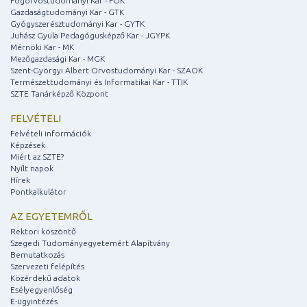
Fogorvostudományi Kar - FOK
Gazdaságtudományi Kar - GTK
Gyógyszerésztudományi Kar - GYTK
Juhász Gyula Pedagógusképző Kar - JGYPK
Mérnöki Kar - MK
Mezőgazdasági Kar - MGK
Szent-Györgyi Albert Orvostudományi Kar - SZAOK
Természettudományi és Informatikai Kar - TTIK
SZTE Tanárképző Központ
FELVÉTELI
Felvételi információk
Képzések
Miért az SZTE?
Nyílt napok
Hírek
Pontkalkulátor
AZ EGYETEMRŐL
Rektori köszöntő
Szegedi Tudományegyetemért Alapítvány
Bemutatkozás
Szervezeti felépítés
Közérdekű adatok
Esélyegyenlőség
E-ügyintézés