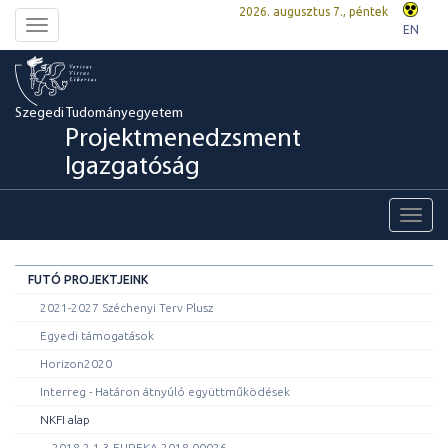
2026. augusztus 7., péntek
Toggle
EN
navigation
Szegedi Tudományegyetem
Projektmenedzsment
Igazgatóság
Toggl
navig
FUTÓ PROJEKTJEINK
2021-2027 Széchenyi Terv Plusz
Egyedi támogatások
Horizon2020
Interreg - Határon átnyúló együttműködések
NKFI alap
2018-2.1.3-EUREKA-2018-00026