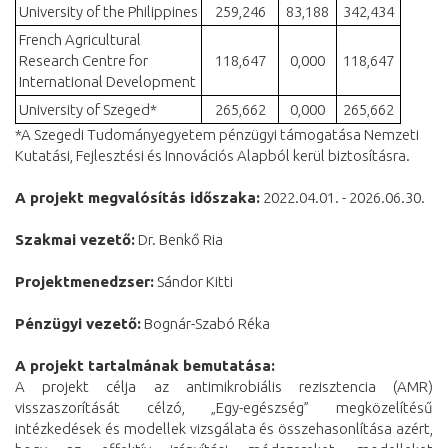
University of the Philippines
259,246
83,188
342,434
French Agricultural
Research Centre for
118,647
0,000
118,647
International Development
University of Szeged*
265,662
0,000
265,662
*A Szegedi Tudományegyetem pénzügyi támogatása Nemzeti
Kutatási, Fejlesztési és Innovációs Alapból kerül biztosításra.
A projekt megvalósítás időszaka:
2022.04.01. - 2026.06.30.
Szakmai vezető:
Dr. Benkő Ria
Projektmenedzser:
Sándor Kitti
Pénzügyi vezető:
Bognár-Szabó Réka
A projekt tartalmának bemutatása:
A projekt célja az antimikrobiális rezisztencia (AMR)
visszaszorítását célzó, „Egy-egészség” megközelítésű
intézkedések és modellek vizsgálata és összehasonlítása azért,