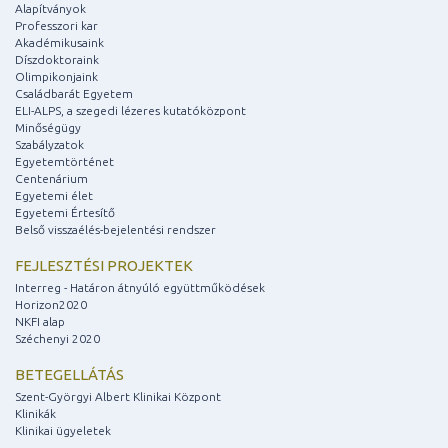
Alapítványok
Professzori kar
Akadémikusaink
Díszdoktoraink
Olimpikonjaink
Családbarát Egyetem
ELI-ALPS, a szegedi lézeres kutatóközpont
Minőségügy
Szabályzatok
Egyetemtörténet
Centenárium
Egyetemi élet
Egyetemi Értesítő
Belső visszaélés-bejelentési rendszer
FEJLESZTÉSI PROJEKTEK
Interreg - Határon átnyúló együttműködések
Horizon2020
NKFI alap
Széchenyi 2020
BETEGELLÁTÁS
Szent-Györgyi Albert Klinikai Központ
Klinikák
Klinikai ügyeletek