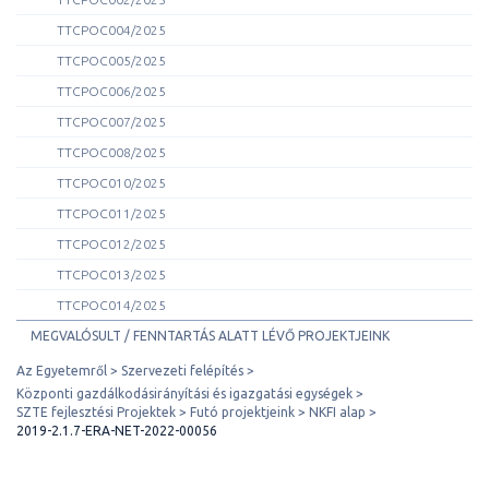
TTCPOC004/2025
TTCPOC005/2025
TTCPOC006/2025
TTCPOC007/2025
TTCPOC008/2025
TTCPOC010/2025
TTCPOC011/2025
TTCPOC012/2025
TTCPOC013/2025
TTCPOC014/2025
MEGVALÓSULT / FENNTARTÁS ALATT LÉVŐ PROJEKTJEINK
Az Egyetemről
Szervezeti felépítés
Központi gazdálkodásirányítási és igazgatási egységek
SZTE fejlesztési Projektek
Futó projektjeink
NKFI alap
2019-2.1.7-ERA-NET-2022-00056