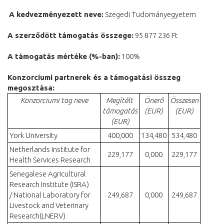
A kedvezményezett neve:
Szegedi Tudományegyetem
A szerződött támogatás összege:
95 877 236 Ft
A támogatás mértéke (%-ban):
100%
Konzorciumi partnerek és a támogatási összeg
megosztása:
Konzorciumi tag neve
Megítélt
Önerő
Összesen
támogatás
(EUR)
(EUR)
(EUR)
York University
400,000
134,480
534,480
Netherlands Institute for
229,177
0,000
229,177
Health Services Research
Senegalese Agricultural
Research Institute (ISRA)
/ National Laboratory for
249,687
0,000
249,687
Livestock and Veterinary
Research(LNERV)