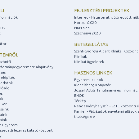
LI
FEJLESZTÉSI PROJEKTEK
információk
Interreg - Határon átnyúló együttmű
Horizon2020
ZTE?
NKFI alap
k
Széchenyi 2020
átor
BETEGELLÁTÁS
Szent-Györgyi Albert Klinikai Központ
ETEMRŐL
Klinikák
szöntő
Klinikai ügyeletek
udományegyetemért Alapítvány
zás
HASZNOS LINKEK
felépítés
Egyetemi klubok
 adatok
Klebelsberg Könyvtár
lőség
József Attila Tanulmányi és Informác
és
EHÖK
ok
Térkép
 kar
Rendezvényhelyszín - SZTE központi é
saink
Karrier - Pályázatok egyetemi állásokr
aink
tisztségekre
aink
át Egyetem
a szegedi lézeres kutatóközpont
y