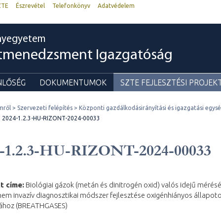
ZTE
Észrevétel
Telefonkönyv
Adatvédelem
nyegyetem
ktmenedzsment Igazgatóság
NLŐSÉG
DOKUMENTUMOK
SZTE FEJLESZTÉSI PROJEK
mről
Szervezeti felépítés
Központi gazdálkodásirányítási és igazgatási egys
2024-1.2.3-HU-RIZONT-2024-00033
4-1.2.3-HU-RIZONT-2024-00033
t címe:
Biológiai gázok (metán és dinitrogén oxid) valós idejű mérés
nem invazív diagnosztikai módszer fejlesztése oxigénhiányos állapot
tához (BREATHGASES)