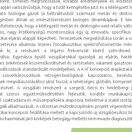
 jelent. Elméleti megfontolások, korábbi eredményeink és előzetes 
apján valószínűsítjük, hogy a tüdő keringésébe jutó és a kilélegzett
ató biológiai gázok (a béltraktusból származó metán és dinitro
gésben állnak az emésztőrendszeri keringés dinamikájával. E kii
eltételezzük, hogy a kilélegzett metán és dinitrogén-oxid relatív vál
os, nagy érzékenységű monitorozása egy új, innovatív, specifikus 
ikai eljárás alapját képezheti. Tervezetünk megvalósítása során a 
övetésére alkalmas lézeres fotoakusztikus spektrofotometriás mé
ünk ki, a rendszert a légzési frekvenciát kísérő szén-dioxid
izálva. Egymásra épülő vizsgálatokkal igazoljuk az eljárás haté
es önkéntesek közreműködésével és sertéseken, valamint gasztroint
 változások standardizált modelljeiben. A K+F koncepció alapkutatá
 szövetkárosodások nitrogén-biológiával kapcsolatos, kevésb
nek megválaszolásához járul hozzá, a lehetséges globális környezet
ítésével. A vizsgálati rendszert a szegedi, bécsi és heidelbergi 
al szoros együttműködésében fejlesztik, korábbi munkakapcso
ő szaktudásra és műszerparkokra alapozva, beleértve a stabil izotó
iák alkalmazását. A célzottan multidiszciplináris projekt végeredmé
ikai koncepció felállítása mellett a kapcsolódó új vizsgálóeszköz b
lischaemiával járó kórképek betegágy melletti nem-invazív diagnoszti