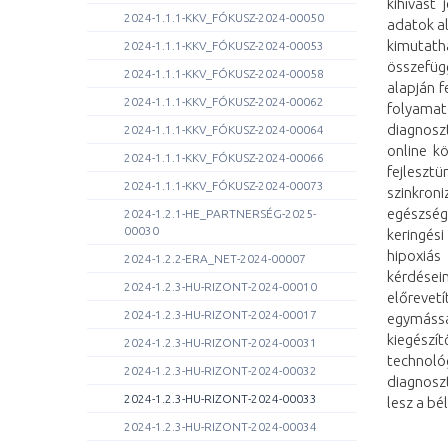
kihívást
2024-1.1.1-KKV_FÓKUSZ-2024-00050
adatok al
kimutath
2024-1.1.1-KKV_FÓKUSZ-2024-00053
összefüg
2024-1.1.1-KKV_FÓKUSZ-2024-00058
alapján f
2024-1.1.1-KKV_FÓKUSZ-2024-00062
folyamat
diagnoszt
2024-1.1.1-KKV_FÓKUSZ-2024-00064
online k
2024-1.1.1-KKV_FÓKUSZ-2024-00066
fejleszt
2024-1.1.1-KKV_FÓKUSZ-2024-00073
szinkron
egészség
2024-1.2.1-HE_PARTNERSÉG-2025-
00030
keringési
hipoxiás
2024-1.2.2-ERA_NET-2024-00007
kérdései
2024-1.2.3-HU-RIZONT-2024-00010
előrevet
2024-1.2.3-HU-RIZONT-2024-00017
egymáss
kiegészít
2024-1.2.3-HU-RIZONT-2024-00031
technológ
2024-1.2.3-HU-RIZONT-2024-00032
diagnoszt
2024-1.2.3-HU-RIZONT-2024-00033
lesz a bé
2024-1.2.3-HU-RIZONT-2024-00034