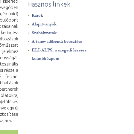
kísérleti
Hasznos linkek
 levegőben
gén-oxid)
Karok
ndulópont
Alapítványok
tozásainak
keringés-
Szabályzatok
változások
A tanév időrendi beosztása
rőműszert
ELI-ALPS, a szegedi lézeres
 jelekhez
konyságát
kutatóközpont
eszinális
si része a
é feltárt
i hatások
partnerek
latokra,
pjelöléses
nye egy új
iztosítása
kájára.