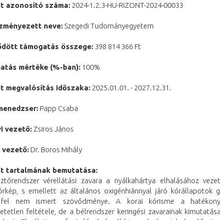
kt azonosító száma:
2024-1.2.3-HU-RIZONT-2024-00033
zményezett neve:
Szegedi Tudományegyetem
ődött támogatás összege:
398 814 366 Ft
atás mértéke (%-ban):
100%
kt megvalósítás időszaka:
2025.01.01. - 2027.12.31.
menedzser:
Papp Csaba
i vezető:
Zsiros János
 vezető:
Dr. Boros Mihály
kt tartalmának bemutatása:
tőrendszer vérellátási zavara a nyálkahártya elhalásához veze
 kórkép, s emellett az általános oxigénhiánnyal járó kórállapotok g
 fel nem ismert szövődménye. A korai kórisme a hatékony
etetlen feltétele, de a bélrendszer keringési zavarainak kimutatása