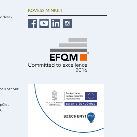
KÖVESS MINKET
ködések
iós Központ
pület
a,