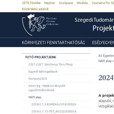
SZTE főoldal
Neptun
CooSpace
Modulo
Coursera for S
Közérdekű adatok
Szegedi Tudomá
Proje
KÖRNYEZETI FENNTARTHATÓSÁG
ESÉLYEGYE
Az Egyete
FUTÓ PROJEKTJEINK
NKFI alap
2021-2027 Széchenyi Terv Plusz
Egyedi támogatások
202
Horizon2020
Interreg - Határon átnyúló
együttműködések
A projek
NKFI alap
alapuló, 
2018-2.1.3-EUREKA-2018-00026
vizsgála
2019-2.1.13-TÉT_IN-2020-00016