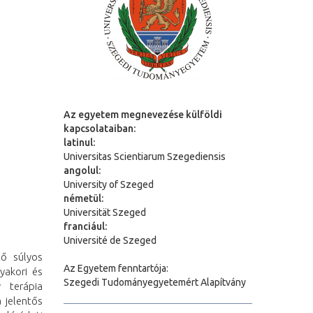
Az egyetem megnevezése külföldi
kapcsolataiban:
latinul:
Universitas Scientiarum Szegediensis
angolul:
University of Szeged
németül:
Universit
ä
t Szeged
franciául:
Université de Szeged
tő súlyos
Az Egyetem fenntartója:
yakori és
Szegedi Tudományegyetemért Alapítvány
 terápia
 jelentős