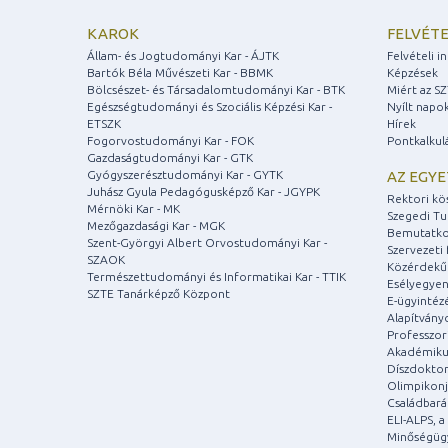
KAROK
FELVÉTE
Állam- és Jogtudományi Kar - ÁJTK
Felvételi 
Bartók Béla Művészeti Kar - BBMK
Képzések
Bölcsészet- és Társadalomtudományi Kar - BTK
Miért az S
Egészségtudományi és Szociális Képzési Kar -
Nyílt napo
ETSZK
Hírek
Fogorvostudományi Kar - FOK
Pontkalkul
Gazdaságtudományi Kar - GTK
Gyógyszerésztudományi Kar - GYTK
AZ EGY
Juhász Gyula Pedagógusképző Kar - JGYPK
Rektori kö
Mérnöki Kar - MK
Szegedi T
Mezőgazdasági Kar - MGK
Bemutatko
Szent-Györgyi Albert Orvostudományi Kar -
Szervezeti 
SZAOK
Közérdekű
Természettudományi és Informatikai Kar - TTIK
Esélyegyen
SZTE Tanárképző Központ
E-ügyintéz
Alapítvány
Professzori
Akadémiku
Díszdoktor
Olimpikonj
Családbar
ELI-ALPS, 
Minőségüg