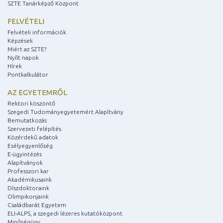
SZTE Tanárképző Központ
FELVÉTELI
Felvételi információk
Képzések
Miért az SZTE?
Nyílt napok
Hírek
Pontkalkulátor
AZ EGYETEMRŐL
Rektori köszöntő
Szegedi Tudományegyetemért Alapítvány
Bemutatkozás
Szervezeti felépítés
Közérdekű adatok
Esélyegyenlőség
E-ügyintézés
Alapítványok
Professzori kar
Akadémikusaink
Díszdoktoraink
Olimpikonjaink
Családbarát Egyetem
ELI-ALPS, a szegedi lézeres kutatóközpont
Minőségügy