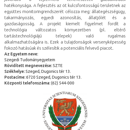
hatékonysága. A fejlesztés az öt kulcsfontosságú területnek az
együttes monitoringrendszerét célozza meg; állategészségügy,
takarmányozás, egyedi azonosítás, állatjólét és a
gazdaságosság. A projekt kiemelt figyelmet fordít a
technológia változatos környezetben (pl. eltérő
tartástechnológiájú telepek) való rugalmas
alkalmazhatóságára is. Ezek a tulajdonságok versenyképesség
fokozó hatásúak és szélesítik a potenciális felvevő piacot.
Az Egyetem neve:
Szegedi Tudományegyetem
Rövidített megnevezése:
SZTE
Székhelye:
Szeged, Dugonics tér 13.
Postacíme:
6720 Szeged, Dugonics tér 13.
Központi telefonszáma:
(62) 544-000