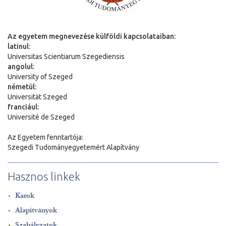
Az egyetem megnevezése külföldi kapcsolataiban:
latinul:
Universitas Scientiarum Szegediensis
angolul:
University of Szeged
németül:
Universit
ä
t Szeged
franciául:
Université de Szeged
Az Egyetem fenntartója:
Szegedi Tudományegyetemért Alapítvány
Hasznos linkek
Karok
Alapítványok
Szabályzatok