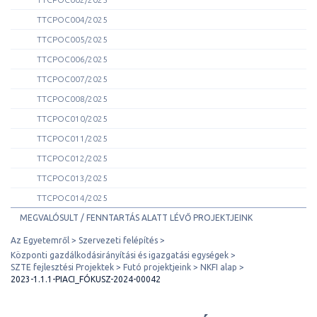
TTCPOC004/2025
TTCPOC005/2025
TTCPOC006/2025
TTCPOC007/2025
TTCPOC008/2025
TTCPOC010/2025
TTCPOC011/2025
TTCPOC012/2025
TTCPOC013/2025
TTCPOC014/2025
MEGVALÓSULT / FENNTARTÁS ALATT LÉVŐ PROJEKTJEINK
Az Egyetemről
Szervezeti felépítés
Központi gazdálkodásirányítási és igazgatási egységek
SZTE fejlesztési Projektek
Futó projektjeink
NKFI alap
2023-1.1.1-PIACI_FÓKUSZ-2024-00042