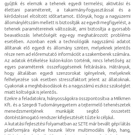
gyűjtik és elemzik a tehenek egyedi termelési, aktivitási és
élettani paramétereit, a takarmány-fogyasztással és a
kérődzéssel eltöltött időtartamot. Előnyük, hogy a nagyüzemi
állománylétszám mellett is biztosítják az egyedi megfigyelést, a
tehenek paramétereinek változását, ami biztosítja a gyorsabb
beavatkozás lehetőségét egy-egy meghatározott probléma
esetében. Azonban ezek a technológiák nagyszámú adatot
állítanak elő egyedi és állomány szinten, melyeknek jelentős
része nem ad előremutató információt a szakemberek számára.
Az adatok értékelése külön-külön történik, nincs lehetőség az
egyes paraméterek összefüggéseinek feltárására. Hátrányuk,
hogy általában egyedi szenzorokat igényelnek, melyeknek
felhelyezése sok esetben stresszfaktort jelent az állatoknak.
Gyakoriak a meghibásodások és a nagyszámú eszköz szükséglet
miatt költségük is jelentős.
Ezekre a feladatokra, hiányosságokra összpontosítva a Milkmen
Kft. és a Szegedi Tudományegyetem a tejtermelő tehenészetek
menedzsmentjének munkáját segítő összetett
döntéstámogató rendszer kifejlesztését tűzte ki céljául.
A kutatási fejlesztési folyamatban az SZTE már bevált gépi látás
platformjára építve hozunk létre multimodális (kép, hang,