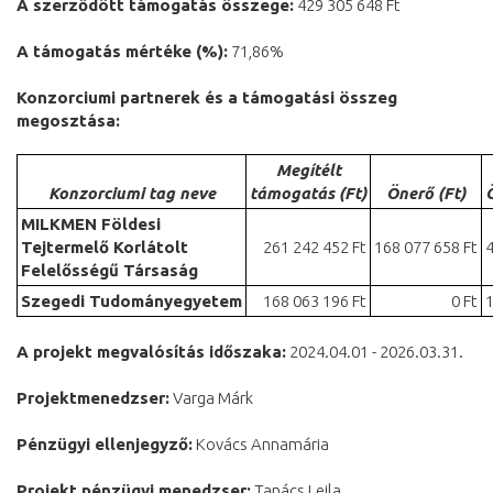
A szerződött támogatás összege:
429 305 648 Ft
A támogatás mértéke (%):
71,86%
Konzorciumi partnerek és a támogatási összeg
megosztása:
Megítélt
Konzorciumi tag neve
támogatás (Ft)
Önerő (Ft)
MILKMEN Földesi
Tejtermelő Korlátolt
261 242 452 Ft
168 077 658 Ft
4
Felelősségű Társaság
Szegedi Tudományegyetem
168 063 196 Ft
0 Ft
1
A projekt megvalósítás időszaka:
2024.04.01 - 2026.03.31.
Projektmenedzser:
Varga Márk
Pénzügyi ellenjegyző:
Kovács Annamária
Projekt pénzügyi menedzser:
Tanács Lejla