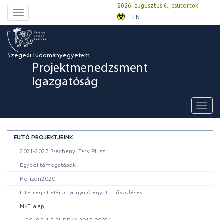
2026. augusztus 6., csütörtök
Toggle
EN
navigation
Szegedi Tudományegyetem
Projektmenedzsment
Igazgatóság
Toggl
navig
FUTÓ PROJEKTJEINK
2021-2027 Széchenyi Terv Plusz
Egyedi támogatások
Horizon2020
Interreg - Határon átnyúló együttműködések
NKFI alap
2018-2.1.3-EUREKA-2018-00026