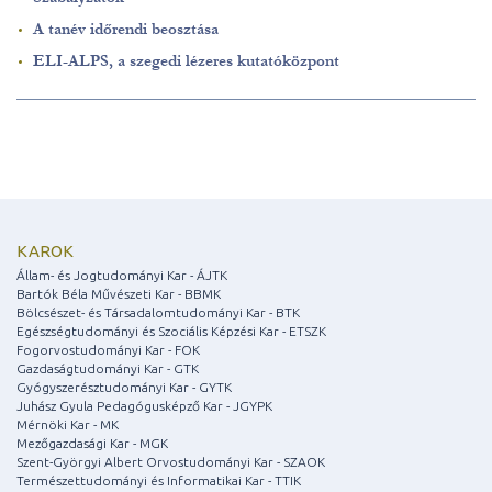
A tanév időrendi beosztása
ELI-ALPS, a szegedi lézeres kutatóközpont
KAROK
Állam- és Jogtudományi Kar - ÁJTK
Bartók Béla Művészeti Kar - BBMK
Bölcsészet- és Társadalomtudományi Kar - BTK
Egészségtudományi és Szociális Képzési Kar - ETSZK
Fogorvostudományi Kar - FOK
Gazdaságtudományi Kar - GTK
Gyógyszerésztudományi Kar - GYTK
Juhász Gyula Pedagógusképző Kar - JGYPK
Mérnöki Kar - MK
Mezőgazdasági Kar - MGK
Szent-Györgyi Albert Orvostudományi Kar - SZAOK
Természettudományi és Informatikai Kar - TTIK