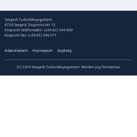
Szegedi Tudományegyetem
6720 Szeged, Dugonics tér 13.
Központi telefonszám: (+36-62) 544-000
Központi fax: (+36-62) 546-371
Adatvédelem
Impresszum
Segítség
(C) 2010 Szegedi Tudományegyetem. Minden jog fenntartva.