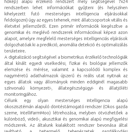
hőkép) alapú érzékelő rendszert mely segítségével 7x24
rendszerben lehet információkat gyűjteni (és helyszínen
kihelyezett futó mesterséges intelligencia eljárásokkal
feldolgozni) úgy az egyes tehenek, mint állatcsoportok vitális és
életvitel jellemzőiről. Ezen primér információk kiegészítve a
genomikai és meglévő rendszerek információival képezi azon
alapot, amelyre megfelelő mesterséges intelligenciás eljárások
dolgozhatóak ki a predikció, anomália detekció és optimalizálás
területeire.
A digitalizáció segítségével a biometrikus érzékelő technológiák
által kínált egyedi viselkedési, fizikai és biológiai jellemzők
elemzése és mérése, valamint a kapcsolódó komplex és
nagyméretű adathalmazok újszerű és reális utat nyitnak az
egyes állatok vagy állományok minden eddiginél magasabb
színvonalú környezeti-, állategészségügyi- és állatjóléti
monitoringjához.
Célunk egy olyan mesterséges intelligencia alapú
ökoszisztémán alapuló döntéstámogató rendszer (Okos gazda
szeme, IntelliFarmMoo) létrehozása, melyben ötvözhetőek a
különböző, videó-, akusztikai és genomikai alapú megfigyelési
módszerek. Az általunk kialakított rendszer bevonása által
javítható a tejtermelő tehenészetek gazdálkodási