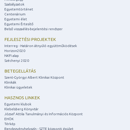
Szabályzatok
Egyetemtörténet
Centenárium
Egyetemi élet
Egyetemi Értesítő
Belső visszaélés-bejelentési rendszer
FEJLESZTÉSI PROJEKTEK
Interreg - Határon átnyúló együttműködések
Horizon2020
NKFI alap
Széchenyi 2020
BETEGELLÁTÁS
Szent-Györgyi Albert Klinikai Központ
Klinikák
Klinikai ügyeletek
HASZNOS LINKEK
Egyetemi klubok
Klebelsberg Könyvtár
József Attila Tanulmányi és Információs Központ
EHÖK
Térkép
Rendezvényhelyszín - SZTE központi épület