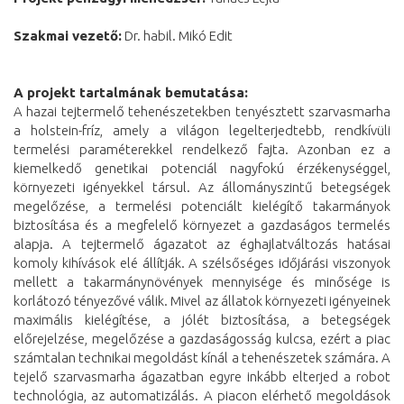
Szakmai vezető:
Dr. habil. Mikó Edit
A projekt tartalmának bemutatása:
A hazai tejtermelő tehenészetekben tenyésztett szarvasmarha
a holstein-fríz, amely a világon legelterjedtebb, rendkívüli
termelési paraméterekkel rendelkező fajta. Azonban ez a
kiemelkedő genetikai potenciál nagyfokú érzékenységgel,
környezeti igényekkel társul. Az állományszintű betegségek
megelőzése, a termelési potenciált kielégítő takarmányok
biztosítása és a megfelelő környezet a gazdaságos termelés
alapja. A tejtermelő ágazatot az éghajlatváltozás hatásai
komoly kihívások elé állítják. A szélsőséges időjárási viszonyok
mellett a takarmánynövények mennyisége és minősége is
korlátozó tényezővé válik. Mivel az állatok környezeti igényeinek
maximális kielégítése, a jólét biztosítása, a betegségek
előrejelzése, megelőzése a gazdaságosság kulcsa, ezért a piac
számtalan technikai megoldást kínál a tehenészetek számára. A
tejelő szarvasmarha ágazatban egyre inkább elterjed a robot
technológia, az automatizálás. A piacon elérhető megoldások