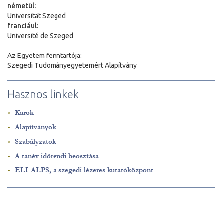
németül:
Universit
ä
t Szeged
franciául:
Université de Szeged
Az Egyetem fenntartója:
Szegedi Tudományegyetemért Alapítvány
Hasznos linkek
Karok
Alapítványok
Szabályzatok
A tanév időrendi beosztása
ELI-ALPS, a szegedi lézeres kutatóközpont