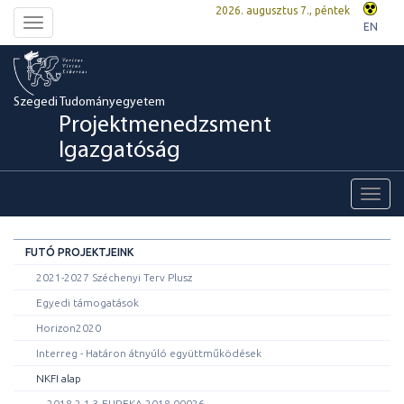
2026. augusztus 7., péntek
Toggle
EN
navigation
Szegedi Tudományegyetem
Projektmenedzsment
Igazgatóság
Toggl
navig
FUTÓ PROJEKTJEINK
2021-2027 Széchenyi Terv Plusz
Egyedi támogatások
Horizon2020
Interreg - Határon átnyúló együttműködések
NKFI alap
2018-2.1.3-EUREKA-2018-00026