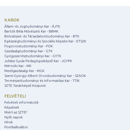
KAROK
Állam- és Jogtudományi Kar - ÁJTK
Bartók Béla Művészeti Kar - BBMK
Bölcsészet- és Társadalomtudományi Kar - BTK
Egészségtudományi és Szociális Képzési Kar - ETSZK
Fogorvostudományi Kar - FOK
Gazdaságtudományi Kar - GTK
Gyógyszerésztudományi Kar - GYTK
Juhász Gyula Pedagógusképző Kar - JGYPK
Mérnöki Kar - MK
Mezőgazdasági Kar - MGK
Szent-Györgyi Albert Orvostudományi Kar - SZAOK
Természettudományi és Informatikai Kar - TTIK
SZTE Tanárképző Központ
FELVÉTELI
Felvételi információk
Képzések
Miért az SZTE?
Nyílt napok
Hírek
Pontkalkulátor