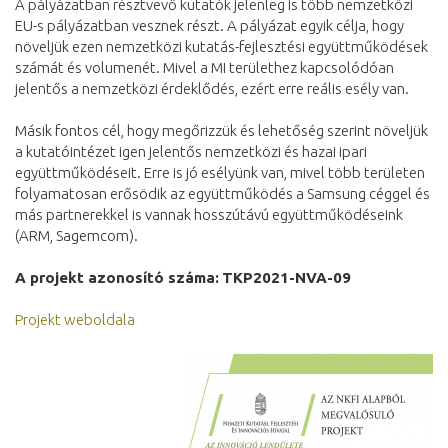
A pályázatban résztvevő kutatók jelenleg is több nemzetközi
EU-s pályázatban vesznek részt. A pályázat egyik célja, hogy
növeljük ezen nemzetközi kutatás-fejlesztési együttműködések
számát és volumenét. Mivel a MI területhez kapcsolódóan
jelentős a nemzetközi érdeklődés, ezért erre reális esély van.
Másik fontos cél, hogy megőrizzük és lehetőség szerint növeljük
a kutatóintézet igen jelentős nemzetközi és hazai ipari
együttműködéseit. Erre is jó esélyünk van, mivel több területen
folyamatosan erősödik az együttműködés a Samsung céggel és
más partnerekkel is vannak hosszútávú együttműködéseink
(ARM, Sagemcom).
A projekt azonosító száma:
TKP2021-NVA-09
Projekt weboldala