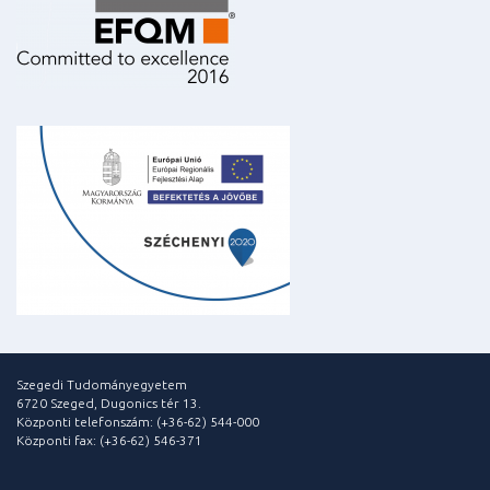
Szegedi Tudományegyetem
6720 Szeged, Dugonics tér 13.
Központi telefonszám: (+36-62) 544-000
Központi fax: (+36-62) 546-371