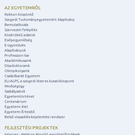
AZ EGYETEMRŐL
Rektori köszöntő
Szegedi Tudományegyetemért Alapítvány
Bemutatkozás
Szervezeti felépítés
Közérdekű adatok
Esélyegyenlőség
E-ügyintézés
Alapítványok
Professzori kar
Akadémikusaink
Díszdoktoraink
Olimpikonjaink
Családbarát Egyetem
ELI-ALPS, a szegedi lézeres kutatóközpont
Minőségügy
Szabályzatok
Egyetemtörténet
Centenárium
Egyetemi élet
Egyetemi Értesítő
Belső visszaélés-bejelentési rendszer
FEJLESZTÉSI PROJEKTEK
Interreg - Határon átnyúló együttműködések