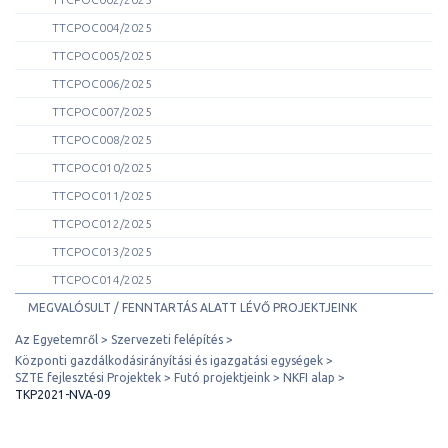
TTCPOC004/2025
TTCPOC005/2025
TTCPOC006/2025
TTCPOC007/2025
TTCPOC008/2025
TTCPOC010/2025
TTCPOC011/2025
TTCPOC012/2025
TTCPOC013/2025
TTCPOC014/2025
MEGVALÓSULT / FENNTARTÁS ALATT LÉVŐ PROJEKTJEINK
Az Egyetemről
Szervezeti felépítés
Központi gazdálkodásirányítási és igazgatási egységek
SZTE fejlesztési Projektek
Futó projektjeink
NKFI alap
TKP2021-NVA-09