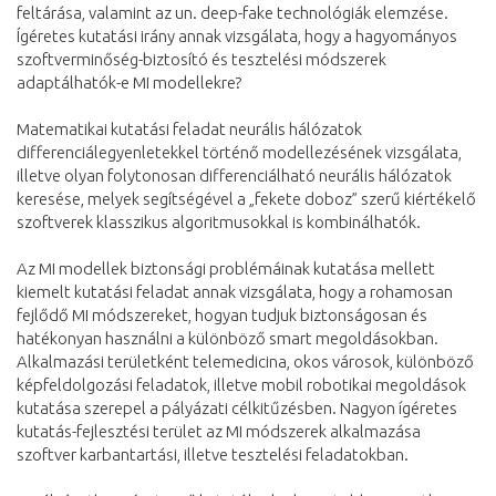
feltárása, valamint az un. deep-fake technológiák elemzése.
Ígéretes kutatási irány annak vizsgálata, hogy a hagyományos
szoftverminőség-biztosító és tesztelési módszerek
adaptálhatók-e MI modellekre?
Matematikai kutatási feladat neurális hálózatok
differenciálegyenletekkel történő modellezésének vizsgálata,
illetve olyan folytonosan differenciálható neurális hálózatok
keresése, melyek segítségével a „fekete doboz” szerű kiértékelő
szoftverek klasszikus algoritmusokkal is kombinálhatók.
Az MI modellek biztonsági problémáinak kutatása mellett
kiemelt kutatási feladat annak vizsgálata, hogy a rohamosan
fejlődő MI módszereket, hogyan tudjuk biztonságosan és
hatékonyan használni a különböző smart megoldásokban.
Alkalmazási területként telemedicina, okos városok, különböző
képfeldolgozási feladatok, illetve mobil robotikai megoldások
kutatása szerepel a pályázati célkitűzésben. Nagyon ígéretes
kutatás-fejlesztési terület az MI módszerek alkalmazása
szoftver karbantartási, illetve tesztelési feladatokban.