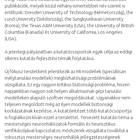
publikációk, melyek közül néhány ismertebbet név szerint is
említünk: Dresden University of Technology (Németország), the
Lund University (Svédország), the Sungkyunkwan University
(Korea), the Texas A&M University (USA), the University of British
Columbia (Kanada) és University of California, Los Angeles
(USA).
A jelenlegi pályázatban a kutatócsoportok egyik célja az eddigi
sikeres kutatás-fejlesztési témák folytatása.
Új fókusz területként jelentkezik az MI modellek (speciálisan
mélytanulási modellek) megbízhatósági problémáinak
vizsgálata. Ez egy nagyon kritikus biztonsági probléma, hiszen
napjainkban nagyon sok helyen alkalmaznak gépi tanulási
modelleken alapuló szoftver megoldásokat. Ugyanakkor nem
teljesen megoldott még az ilyen modellek biztonsági
kockázatának kezelése. A kutatóintézet több kutatócsoportja
is foglalkozni kíván ezzel a területtel. Tervezett kutatási téma a
mesterséges neuronhálózatok formális és heurisztikus
verifikációjával kapcsolatos módszerek vizsgálata továbbá a
robusztus mesterséges neuronhálók jellegzetességeinek