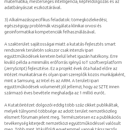
matematika, mesterséges intelligencia, képfeldolgozás és az
adatbányászat eszköztárával.
3) Alkalmazásspecifikus feladatok: tömegközlekedési,
egészségügy problémák vizsgálata klinikai orvosi és
geoinformatikai kompetenciák felhasználásával.
A szakterület sajátosságai miatt a kutatás-fejlesztés smart
rendszerek területén sokszor csak intenzív ipari
együttműködések keretein belül lehet igazán hatékony. Erre
kiváló példa a minimális erőforrás igényű IoT szoftverplatform
(JerryScript) fejlesztése. Ez a projekt évek óta halad előre az
intézet munkatársai és olyan ipari szereplők közös munkájaként,
mint a Samsung, az Intel és az ARM. A területi ipari
együttműködések volumenét jól jellemzi, hogy az SZTE innen
származó éves bevétele meghaladja az 1 millió eurót.
A Kutatóintézet dolgozói eddig több száz cikket publikáltak,
melyek túlnyomó többsége az adott terület nemzetközileg
elismert fórumain jelent meg. Természetesen ez a publikációs
tevékenység kiterjedt nemzetközi együttműködéssel valósult
meg. Több mint 30 külföldi egyetemmel vannak társszerzős