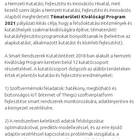
a Nemzeti Kutatási, Fejlesztési és Innovációs Hivatal, mint
kezelő szerv útján a Nemzeti Kutatási, Fejlesztési és Innovációs
Alapból meghirdetett
Tématerületi Kiválósági Program
2021
pályázati kiírás célja, hogy a felsőoktatási intézmények és
kutatóhelyek szakmai kiválóságára építve, tématerületi
kutatásfejlesztési programokat bonyolítsanak le (beleértve az
alapkutatást, alkalmazott kutatást és kísérleti fejlesztést).
A Smart Rendszerek Kutatóintézet 2018-ban alakult a Nemzeti
Kiválósági Program keretein belül 12 kutatócsoport
részvételével. A kutatócsoport dolgozói az alábbi területeken
értek el jelentős kutatási és fejlesztési eredményeket:
1) Szoftvermérnöki feladatok: hatékony, megbízható és
biztonságos IoT (Internet of Things) szoftverplatform
fejlesztése smart rendszerek monitorozására, adatkinyerésre és
a környezet vezérlésére.
2) A rendszerben keletkező adatok feldolgozása:
optimalizációval, prediktív modellezéssel, és az erre épülő
adaptív vezérléssel kapcsolatos problémák vizsgálata, a