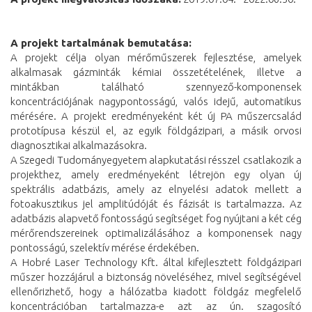
A projekt tartalmának bemutatása:
A projekt célja olyan mérőműszerek fejlesztése, amelyek
alkalmasak gázminták kémiai összetételének, illetve a
mintákban található szennyező-komponensek
koncentrációjának nagypontosságú, valós idejű, automatikus
mérésére. A projekt eredményeként két új PA műszercsalád
prototípusa készül el, az egyik földgázipari, a másik orvosi
diagnosztikai alkalmazásokra.
A Szegedi Tudományegyetem alapkutatási résszel csatlakozik a
projekthez, amely eredményeként létrejön egy olyan új
spektrális adatbázis, amely az elnyelési adatok mellett a
fotoakusztikus jel amplitúdóját és fázisát is tartalmazza. Az
adatbázis alapvető fontosságú segítséget fog nyújtani a két cég
mérőrendszereinek optimalizálásához a komponensek nagy
pontosságú, szelektív mérése érdekében.
A Hobré Laser Technology Kft. által kifejlesztett földgázipari
műszer hozzájárul a biztonság növeléséhez, mivel segítségével
ellenőrizhető, hogy a hálózatba kiadott földgáz megfelelő
koncentrációban tartalmazza-e azt az ún. szagosító