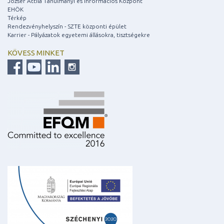
József Attila Tanulmányi és Információs Központ
EHÖK
Térkép
Rendezvényhelyszín - SZTE központi épület
Karrier - Pályázatok egyetemi állásokra, tisztségekre
KÖVESS MINKET