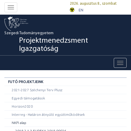
2026. augusztus 8., szombat
Toggle
EN
navigation
Szegedi Tudományegyetem
Projektmenedzsment
Igazgatóság
Toggl
navig
FUTÓ PROJEKTJEINK
2021-2027 Széchenyi Terv Plusz
Egyedi támogatások
Horizon2020
Interreg - Határon átnyúló együttműködések
NKFI alap
2018-2.1.3-EUREKA-2018-00026