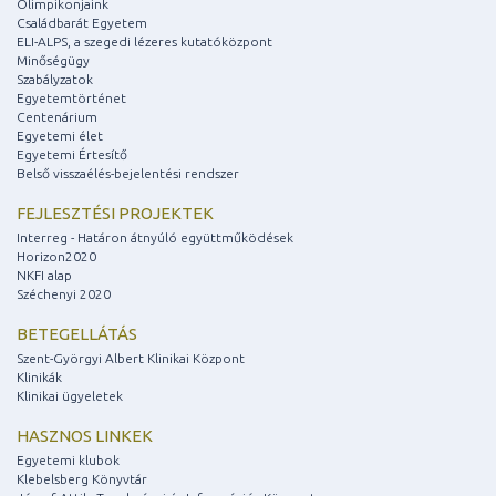
Olimpikonjaink
Családbarát Egyetem
ELI-ALPS, a szegedi lézeres kutatóközpont
Minőségügy
Szabályzatok
Egyetemtörténet
Centenárium
Egyetemi élet
Egyetemi Értesítő
Belső visszaélés-bejelentési rendszer
FEJLESZTÉSI PROJEKTEK
Interreg - Határon átnyúló együttműködések
Horizon2020
NKFI alap
Széchenyi 2020
BETEGELLÁTÁS
Szent-Györgyi Albert Klinikai Központ
Klinikák
Klinikai ügyeletek
HASZNOS LINKEK
Egyetemi klubok
Klebelsberg Könyvtár