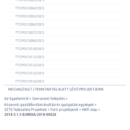
TTCPOC004/2025
TTCPOC005/2025
TTCPOC006/2025
TTCPOC007/2025
TTCPOC008/2025
TTCPOC010/2025
TTCPOC011/2025
TTCPOC012/2025
TTCPOC013/2025
TTCPOC014/2025
MEGVALÓSULT / FENNTARTÁS ALATT LÉVŐ PROJEKTJEINK
Az Egyetemről
Szervezeti felépítés
Központi gazdálkodásirányítási és igazgatási egységek
SZTE fejlesztési Projektek
Futó projektjeink
NKFI alap
2018-2.1.3-EUREKA-2018-00026