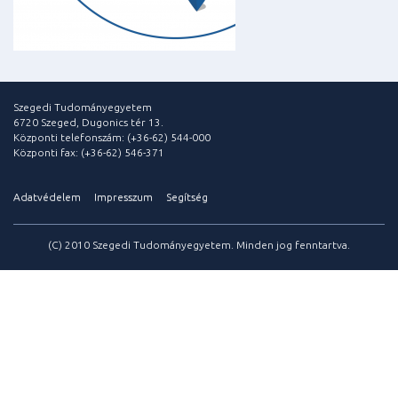
Szegedi Tudományegyetem
6720 Szeged, Dugonics tér 13.
Központi telefonszám: (+36-62) 544-000
Központi fax: (+36-62) 546-371
Adatvédelem
Impresszum
Segítség
(C) 2010 Szegedi Tudományegyetem. Minden jog fenntartva.