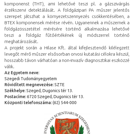
komponenst (THT), ami lehetővé teszi pl. a gázszivárgás
érzékszervi detektálását. A földgázipari PA műszer jelentős
szerepet játszhat a környezetszennyezés csökkentésében, a
BTEX komponensek mérése révén. Ugyanennek a műszernek a
földgázösszetétel mérésére történő alkalmazása lehetővé
teszi a földgáz fűtőértékének új módszerrel történő
meghatározását.
A projekt során a Hilase Kft. által kifejlesztendő kilélegzett
levegőt mérő műszer elsősorban orvosi kutatási célokra készül,
hosszabb távon várhatóan a non-invazív diagnosztikai eszközzé
válik.
Az Egyetem neve:
Szegedi Tudományegyetem
Rövidített megnevezése:
SZTE
Székhelye:
Szeged, Dugonics tér 13.
Postacíme:
6720 Szeged, Dugonics tér 13.
Központi telefonszáma:
(62) 544-000