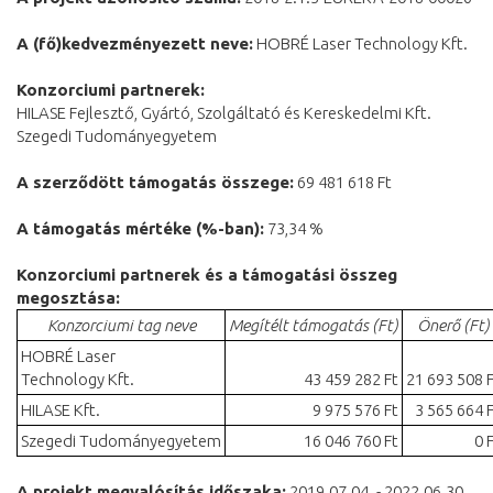
A (fő)kedvezményezett neve:
HOBRÉ Laser Technology Kft.
Konzorciumi partnerek:
HILASE Fejlesztő, Gyártó, Szolgáltató és Kereskedelmi Kft.
Szegedi Tudományegyetem
A szerződött támogatás összege:
69 481 618 Ft
A támogatás mértéke (%-ban):
73,34 %
Konzorciumi partnerek és a támogatási összeg
megosztása:
Konzorciumi tag neve
Megítélt támogatás (Ft)
Önerő (Ft)
HOBRÉ Laser
Technology Kft.
43 459 282 Ft
21 693 508 
HILASE Kft.
9 975 576 Ft
3 565 664 
Szegedi Tudományegyetem
16 046 760 Ft
0 
A projekt megvalósítás időszaka:
2019.07.04. - 2022.06.30.