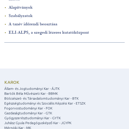
Alapítványok
Szabályzatok
A tanév időrendi beosztása
ELI-ALPS, a szegedi lézeres kutatóközpont
KAROK
Állam- és Jogtudományi Kar - ÁJTK
Bartók Béla Művészeti Kar - BBMK
Bölcsészet- és Társadalomtudományi Kar - BTK
Egészségtudományi és Szociális Képzési Kar - ETSZK
Fogorvostudományi Kar - FOK
Gazdaságtudományi Kar - GTK
Gyógyszerésztudományi Kar - GYTK
Juhász Gyula Pedagógusképző Kar - JGYPK
Mérnöki Kar - MK