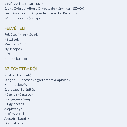
Mezőgazdasági Kar - MGK
Szent-Györgyi Albert Orvostudományi Kar - SZAOK
Természettudományi és Informatikai Kar - TTIK
SZTE Tanárképző Központ
FELVÉTELI
Felvételi információk
Képzések
Miért az SZTE?
Nyílt napok
Hírek
Pontkalkulátor
AZ EGYETEMRŐL
Rektori köszöntő
Szegedi Tudományegyetemért Alapítvány
Bemutatkozás
Szervezeti felépítés
Közérdekű adatok
Esélyegyenlőség
E-ügyintézés
Alapítványok
Professzori kar
Akadémikusaink
Díszdoktoraink