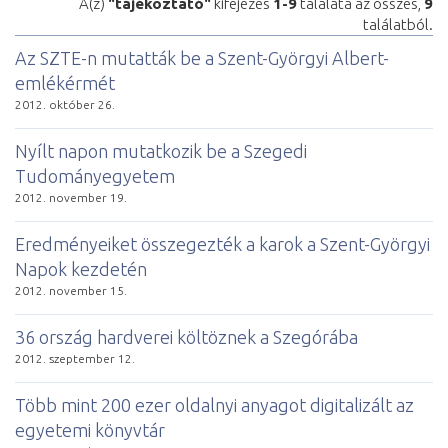
A(z)
"tájékoztató"
kifejezés
1-9
találata az összes,
9
találatból.
Az SZTE-n mutatták be a Szent-Györgyi Albert-
emlékérmét
2012. október 26.
Nyílt napon mutatkozik be a Szegedi
Tudományegyetem
2012. november 19.
Eredményeiket összegezték a karok a Szent-Györgyi
Napok kezdetén
2012. november 15.
36 ország hardverei költöznek a Szegórába
2012. szeptember 12.
Több mint 200 ezer oldalnyi anyagot digitalizált az
egyetemi könyvtár