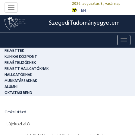
2026. augusztus 9., vasárnap
Toggle
EN
navigation
Szegedi Tudományegyetem
Toggl
navig
FELVETTEK
KLINIKAI KÖZPONT
FELVÉTELIZŐKNEK
FELVETT HALLGATÓKNAK
HALLGATÓKNAK
MUNKATÁRSAKNAK
ALUMNI
OKTATÁSI REND
Cimkelistázó
- tájékoztató