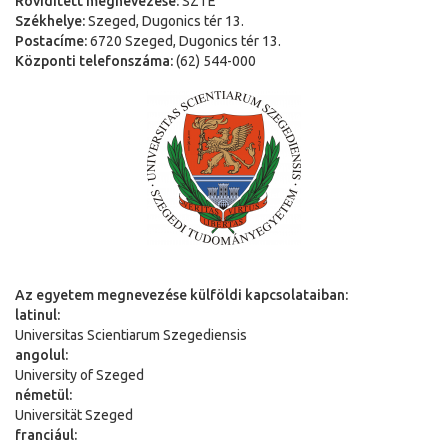
Rövidített megnevezése:
SZTE
Székhelye:
Szeged, Dugonics tér 13.
Postacíme:
6720 Szeged, Dugonics tér 13.
Központi telefonszáma:
(62) 544-000
Az egyetem megnevezése külföldi kapcsolataiban:
latinul:
Universitas Scientiarum Szegediensis
angolul:
University of Szeged
németül:
Universit
ä
t Szeged
franciául: