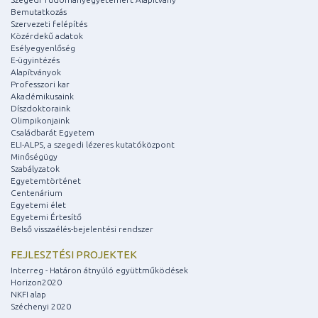
Bemutatkozás
Szervezeti felépítés
Közérdekű adatok
Esélyegyenlőség
E-ügyintézés
Alapítványok
Professzori kar
Akadémikusaink
Díszdoktoraink
Olimpikonjaink
Családbarát Egyetem
ELI-ALPS, a szegedi lézeres kutatóközpont
Minőségügy
Szabályzatok
Egyetemtörténet
Centenárium
Egyetemi élet
Egyetemi Értesítő
Belső visszaélés-bejelentési rendszer
FEJLESZTÉSI PROJEKTEK
Interreg - Határon átnyúló együttműködések
Horizon2020
NKFI alap
Széchenyi 2020