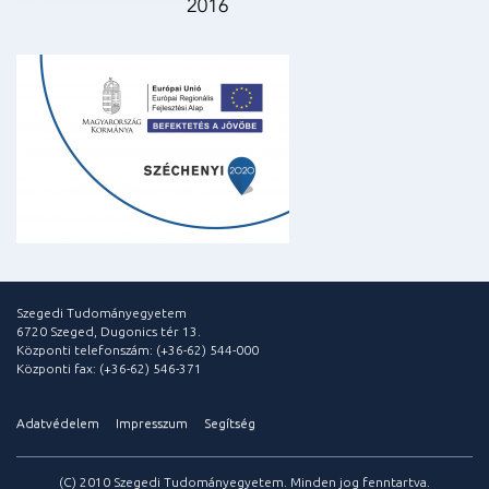
Szegedi Tudományegyetem
6720 Szeged, Dugonics tér 13.
Központi telefonszám: (+36-62) 544-000
Központi fax: (+36-62) 546-371
Adatvédelem
Impresszum
Segítség
(C) 2010 Szegedi Tudományegyetem. Minden jog fenntartva.