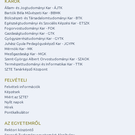
KAROK
Állam- és Jogtudományi Kar - ÁJTK
Bartók Béla Művészeti Kar - BBMK
Bölcsészet- és Társadalomtudományi Kar - BTK
Egészségtudományi és Szociális Képzési Kar - ETSZK
Fogorvostudományi Kar - FOK
Gazdaságtudományi Kar - GTK
Gyógyszerésztudományi Kar - GYTK
Juhász Gyula Pedagógusképző Kar - JGYPK
Mérnöki Kar - MK
Mezőgazdasági Kar - MGK
Szent-Györgyi Albert Orvostudományi Kar - SZAOK
Természettudományi és Informatikai Kar - TTIK
SZTE Tanárképző Központ
FELVÉTELI
Felvételi információk
Képzések
Miért az SZTE?
Nyílt napok
Hírek
Pontkalkulátor
AZ EGYETEMRŐL
Rektori köszöntő
Szegedi Tudományegyetemért Alapítvány