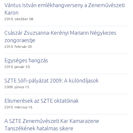
Vántus István emlékhangverseny a Zeneművészeti
Karon
2010. október 08.
Császár Zsuzsanna-Kerényi Mariann Négykezes
zongoraestje
2010. február 03.
Egy­sé­ges hang­zás
2010. január 30.
SZTE Sófi-pályázat 2009: A különdíjasok
2009. június 15.
El­is­me­ré­sek az SZTE ok­ta­tó­i­nak
2010. március 16.
A SZTE Zeneművészeti Kar Kamarazene
Tanszékének hatalmas sikere