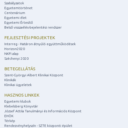
Szabályzatok
Egyetemtörténet
Centenárium
Egyetemi élet
Egyetemi Értesítő
Belső visszaélés-bejelentési rendszer
FEJLESZTÉSI PROJEKTEK
Interreg - Határon átnyúló együttműködések
Horizon2020
NKFI alap
Széchenyi 2020
BETEGELLÁTÁS
Szent-Györgyi Albert Klinikai Központ
Klinikák
Klinikai ügyeletek
HASZNOS LINKEK
Egyetemi klubok
Klebelsberg Könyvtár
József Attila Tanulmányi és Információs Központ
EHÖK
Térkép
Rendezvényhelyszín - SZTE központi épület