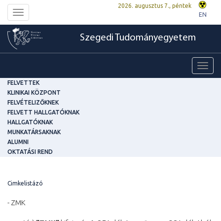
2026. augusztus 7., péntek
Toggle
EN
navigation
Szegedi Tudományegyetem
Toggl
navig
FELVETTEK
KLINIKAI KÖZPONT
FELVÉTELIZŐKNEK
FELVETT HALLGATÓKNAK
HALLGATÓKNAK
MUNKATÁRSAKNAK
ALUMNI
OKTATÁSI REND
Cimkelistázó
- ZMK