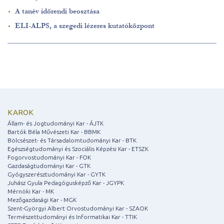
A tanév időrendi beosztása
ELI-ALPS, a szegedi lézeres kutatóközpont
KAROK
Állam- és Jogtudományi Kar - ÁJTK
Bartók Béla Művészeti Kar - BBMK
Bölcsészet- és Társadalomtudományi Kar - BTK
Egészségtudományi és Szociális Képzési Kar - ETSZK
Fogorvostudományi Kar - FOK
Gazdaságtudományi Kar - GTK
Gyógyszerésztudományi Kar - GYTK
Juhász Gyula Pedagógusképző Kar - JGYPK
Mérnöki Kar - MK
Mezőgazdasági Kar - MGK
Szent-Györgyi Albert Orvostudományi Kar - SZAOK
Természettudományi és Informatikai Kar - TTIK