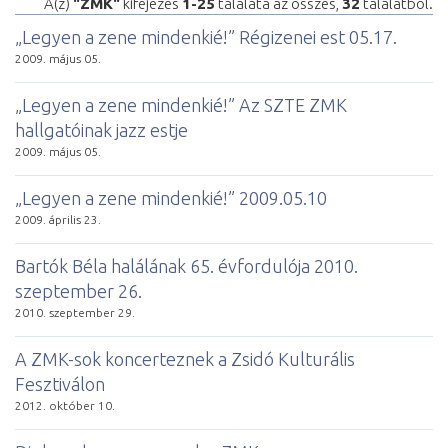
A(z)
"ZMK"
kifejezés
1-25
találata az összes,
32
találatból.
„Legyen a zene mindenkié!” Régizenei est 05.17.
2009. május 05.
„Legyen a zene mindenkié!” Az SZTE ZMK
hallgatóinak jazz estje
2009. május 05.
„Legyen a zene mindenkié!” 2009.05.10
2009. április 23.
Bartók Béla halálának 65. évfordulója 2010.
szeptember 26.
2010. szeptember 29.
A ZMK-sok koncerteznek a Zsidó Kulturális
Fesztiválon
2012. október 10.