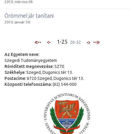
2010. március 09.
Öröm­mel jár ta­ní­ta­ni
2010. január 30.
1-25
26-32
Az Egyetem neve:
Szegedi Tudományegyetem
Rövidített megnevezése:
SZTE
Székhelye:
Szeged, Dugonics tér 13.
Postacíme:
6720 Szeged, Dugonics tér 13.
Központi telefonszáma:
(62) 544-000