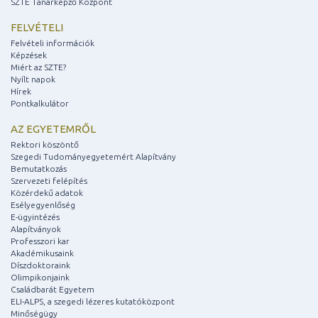
SZTE Tanárképző Központ
FELVÉTELI
Felvételi információk
Képzések
Miért az SZTE?
Nyílt napok
Hírek
Pontkalkulátor
AZ EGYETEMRŐL
Rektori köszöntő
Szegedi Tudományegyetemért Alapítvány
Bemutatkozás
Szervezeti felépítés
Közérdekű adatok
Esélyegyenlőség
E-ügyintézés
Alapítványok
Professzori kar
Akadémikusaink
Díszdoktoraink
Olimpikonjaink
Családbarát Egyetem
ELI-ALPS, a szegedi lézeres kutatóközpont
Minőségügy