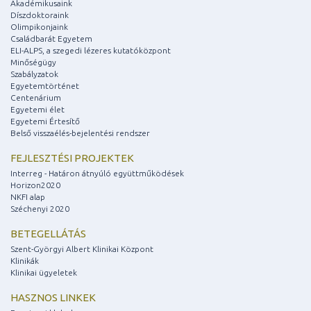
Akadémikusaink
Díszdoktoraink
Olimpikonjaink
Családbarát Egyetem
ELI-ALPS, a szegedi lézeres kutatóközpont
Minőségügy
Szabályzatok
Egyetemtörténet
Centenárium
Egyetemi élet
Egyetemi Értesítő
Belső visszaélés-bejelentési rendszer
FEJLESZTÉSI PROJEKTEK
Interreg - Határon átnyúló együttműködések
Horizon2020
NKFI alap
Széchenyi 2020
BETEGELLÁTÁS
Szent-Györgyi Albert Klinikai Központ
Klinikák
Klinikai ügyeletek
HASZNOS LINKEK