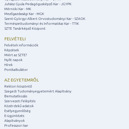
Juhász Gyula Pedagógusképző Kar - JGYPK
Mérnöki Kar - MK
Mezőgazdasági Kar - MGK
Szent-Györgyi Albert Orvostudományi Kar - SZAOK
Természettudományi és Informatikai Kar - TTIK
SZTE Tanárképző Központ
FELVÉTELI
Felvételi információk
Képzések
Miért az SZTE?
Nyílt napok
Hírek
Pontkalkulátor
AZ EGYETEMRŐL
Rektori köszöntő
Szegedi Tudományegyetemért Alapítvány
Bemutatkozás
Szervezeti felépítés
Közérdekű adatok
Esélyegyenlőség
E-ügyintézés
Alapítványok
Professzori kar