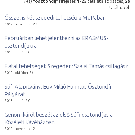
A(z)
"ösztöndíj"
kifejezés
1-25
találata az összes,
29
találatból.
Ősszel is két szegedi tehetség a MüPában
2012. november 28.
Februárban lehet jelentkezni az ERASMUS-
ösztöndíjakra
2013. január 30.
Fiatal tehetségek Szegeden: Szalai Tamás csillagász
2012. október 26.
Sófi Alapítvány: Egy Millió Forintos Ösztöndíj
Pályázat
2013. január 30.
Genomikáról beszél az első Sófi-ösztöndíjas a
Közéleti Kávéházban
2012. november 21.