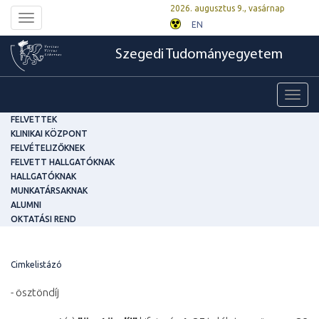
2026. augusztus 9., vasárnap
Toggle
EN
navigation
Szegedi Tudományegyetem
Toggl
navig
FELVETTEK
KLINIKAI KÖZPONT
FELVÉTELIZŐKNEK
FELVETT HALLGATÓKNAK
HALLGATÓKNAK
MUNKATÁRSAKNAK
ALUMNI
OKTATÁSI REND
Cimkelistázó
- ösztöndíj