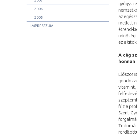
2007
gyógysze
2006
nemzetkö
az egész
2005
mellett n
IMPRESSZUM
étrend-ki
minőségi 
ez a titok
A cég s
honnan 
Először i
gondozzuk
vitamint,
felfedezé
szeptembe
fűz a pr
Szent-Gyö
forgalmán
Tudomány
fordított