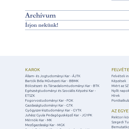
Archívum
Írjon nekünk!
KAROK
FELVÉTE
Állam- és Jogtudományi Kar - ÁJTK
Felvételi 
Bartók Béla Művészeti Kar - BBMK
Képzések
Bölcsészet- és Társadalomtudományi Kar - BTK
Miért az S
Egészségtudományi és Szociális Képzési Kar -
Nyílt napo
ETSZK
Hírek
Fogorvostudományi Kar - FOK
Pontkalkul
Gazdaságtudományi Kar - GTK
Gyógyszerésztudományi Kar - GYTK
AZ EGY
Juhász Gyula Pedagógusképző Kar - JGYPK
Rektori kö
Mérnöki Kar - MK
Szegedi T
Mezőgazdasági Kar - MGK
Bemutatko