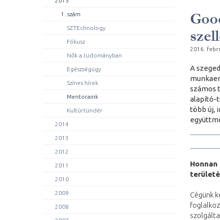
2015
Good
1. szám
SZTEchnology
szel
Fókusz
2016. febr
Nők a tudományban
A szeged
Egészségügy
munkaerő
Színes hírek
számos t
Mentoraink
alapító-t
több új,
Kultúrtündér
együttm
2014
2013
2012
Honnan 
2011
területé
2010
2009
Cégünk k
foglalko
2008
szolgálta