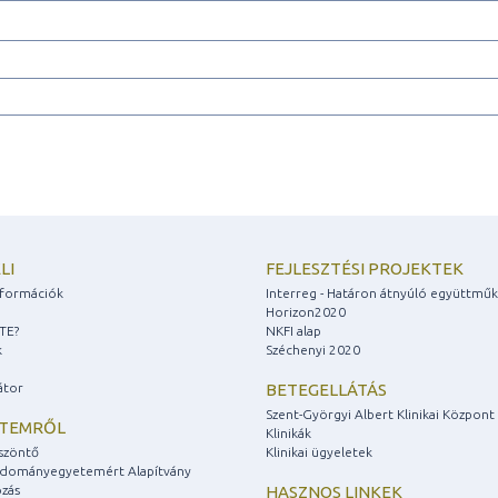
LI
FEJLESZTÉSI PROJEKTEK
információk
Interreg - Határon átnyúló együttmű
Horizon2020
ZTE?
NKFI alap
k
Széchenyi 2020
átor
BETEGELLÁTÁS
Szent-Györgyi Albert Klinikai Központ
ETEMRŐL
Klinikák
szöntő
Klinikai ügyeletek
udományegyetemért Alapítvány
zás
HASZNOS LINKEK