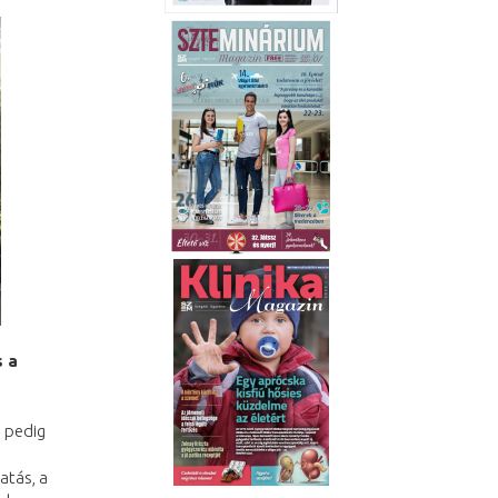
s a
 pedig
atás, a