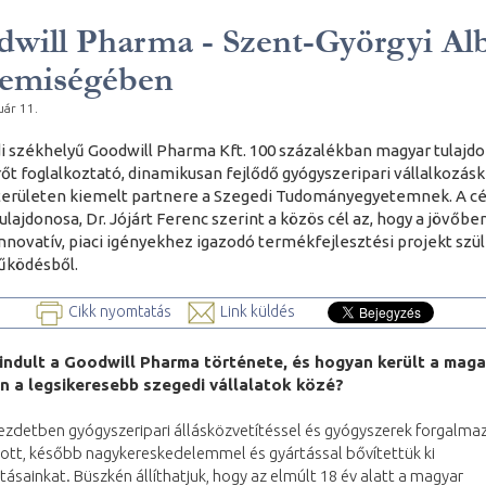
will Pharma - Szent-Györgyi Al
lemiségében
uár 11.
i székhelyű Goodwill Pharma Kft. 100 százalékban magyar tulajdo
t foglalkoztató, dinamikusan fejlődő gyógyszeripari vállalkozás
erületen kiemelt partnere a Szegedi Tudományegyetemnek. A c
ulajdonosa, Dr. Jójárt Ferenc szerint a közös cél az, hogy a jövőb
 innovatív, piaci igényekhez igazodó termékfejlesztési projekt szü
űködésből.
Cikk nyomtatás
Link küldés
indult a Goodwill Pharma története, és hogyan került a maga
n a legsikeresebb szegedi vállalatok közé?
ezdetben gyógyszeripari állásközvetítéssel és gyógyszerek forgalma
zott, később nagykereskedelemmel és gyártással bővítettük ki
tásainkat. Büszkén állíthatjuk, hogy az elmúlt 18 év alatt a magyar