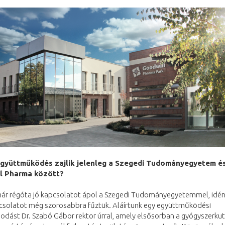
együttműködés zajlik jelenleg a Szegedi Tudományegyetem é
l Pharma között?
ár régóta jó kapcsolatot ápol a Szegedi Tudományegyetemmel, idén
pcsolatot még szorosabbra fűztük. Aláírtunk egy együttműködési
dást Dr. Szabó Gábor rektor úrral, amely elsősorban a gyógyszerkut