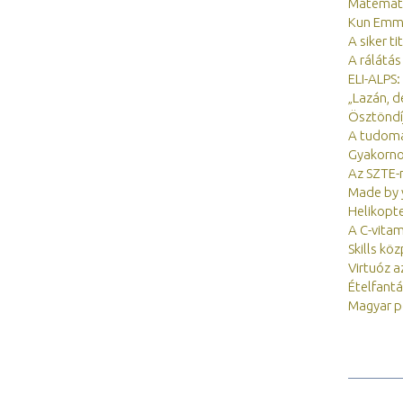
Matemati
Kun Emma
A siker t
A rálátás
ELI-ALPS:
„Lazán, d
Ösztöndí
A tudomá
Gyakorno
Az SZTE-r
Made by y
Helikopte
A C-vita
Skills kö
Virtuóz 
Ételfantá
Magyar po