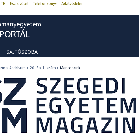
ZTE
Észrevétel
Telefonkönyv
Adatvédelem
dományegyetem
RPORTÁL
SAJTÓSZOBA
zin
Archívum
2015
1. szám
Mentoraink