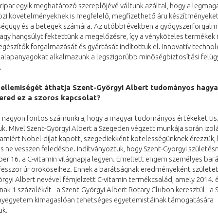
ripar egyik meghatározó szereplőjévé váltunk azáltal, hogy a legma
zi követelményeknek is megfelelő, megfizethető áru készítményeket
ségügy és a betegek számára. Az utóbbi években a gyógyszerforgal
agy hangsúlyt fektettünk a megelőzésre, így a vényköteles termékek 
egészítők forgalmazását és gyártását indítottuk el. Innovatív technol
alapanyagokat alkalmazunk a legszigorúbb minőségbiztosítási felügy
.
zellemiségét áthatja Szent-Györgyi Albert tudományos hagya
ered ez a szoros kapcsolat?
s nagyon fontos számunkra, hogy a magyar tudományos értékeket tisz
. Mivel Szent-Györgyi Albert a Szegeden végzett munkája során izolá
 amiért Nobel-díjat kapott, szegediekként kötelességünknek érezzük, 
s ne vesszen feledésbe. Indítványoztuk, hogy Szent-Györgyi születésn
r 16. a C-vitamin világnapja legyen. Emellett engem személyes bará
ofesszor úr örököseihez. Ennek a barátságnak eredményeként születe
rgyi Albert nevével fémjelzett C-vitamin termékcsalád, amely 2014. é
ak 1 százalékát - a Szent-Györgyi Albert Rotary Clubon keresztül - a 
egyetem kimagaslóan tehetséges egyetemistáinak támogatására
uk.