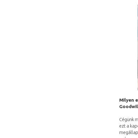
Milyen 
Goodwil
Cégünk m
ezt a ka
megállapo