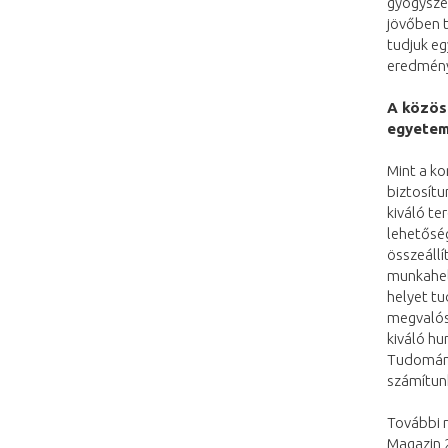
gyógyszer
jövőben t
tudjuk eg
eredmény
A közös
egyetem
Mint a ko
biztosítu
kiváló te
lehetőség
összeállí
munkahel
helyet tu
megvalós
kiváló hu
Tudománye
számítun
További 
Magazin 