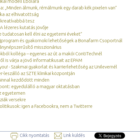
kai modell Ebolára
: „Minden álmunk, rémálmunk egy darab kék pixelen van”
itka az elhivatottság
 kreatívabbá tesz
 A lézeres kutatás jövője
e tudatosan kell élni az egyetemi éveket”
jprogram és gyakornoki lehetőségek a Bonafarm Csoportnál
nynépszerűsítő misszionárius
kból kolléga – egyenes az út a makói ContiTechnél
ől is várja a jövő informatikusait az EPAM
ou! - Szakmai gyakorlat és karrierlehetőség az Unilevernél
r-leszálló az SZTE klinikai központján
minnal kezdődött minden
zpont: egyedülálló a magyar oktatásban
az egyetemen
ziák versekre
litikusok: igen a Facebookra, nem a Twitterre
Cikk nyomtatás
Link küldés