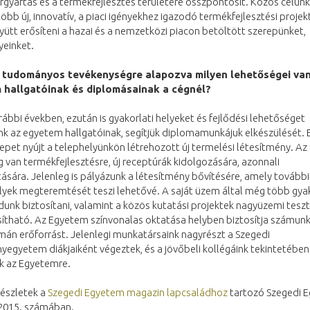
gyártás és a termékfejlesztés területére összpontosít. Közös célunk
öbb új, innovatív, a piaci igényekhez igazodó termékfejlesztési projek
yütt erősíteni a hazai és a nemzetközi piacon betöltött szerepünket,
einket.
 tudományos tevékenységre alapozva milyen lehetőségei va
 hallgatóinak és diplomásainak a cégnél?
rábbi években, ezután is gyakorlati helyeket és fejlődési lehetőséget
nk az egyetem hallgatóinak, segítjük diplomamunkájuk elkészülését. 
repet nyújt a telephelyünkön létrehozott új termelési létesítmény. 
 van termékfejlesztésre, új receptúrák kidolgozására, azonnali
tására. Jelenleg is pályázunk a létesítmény bővítésére, amely további
yek megteremtését teszi lehetővé. A saját üzem által még több gya
dunk biztosítani, valamint a közös kutatási projektek nagyüzemi teszt
ítható. Az Egyetem színvonalas oktatása helyben biztosítja számunk
mán erőforrást. Jelenlegi munkatársaink nagyrészt a Szegedi
gyetem diákjaiként végeztek, és a jövőbeli kollégáink tekintetében 
k az Egyetemre.
részletek a
Szegedi Egyetem magazin lapcsaládhoz
tartozó Szegedi 
2015. számában.