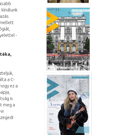
gasabb
 kínálunk
mazás
mellett
ógiát,
elettel -
téka,
teljük,
lta a C-
hogy ez a
apja,
tság is
tt meg a
vi
Szegedi