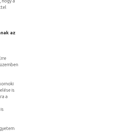
, hogy a
ttel
nnak az
Erre
Az üzemben
kornoki
elése is
ra a
is
Egyetem