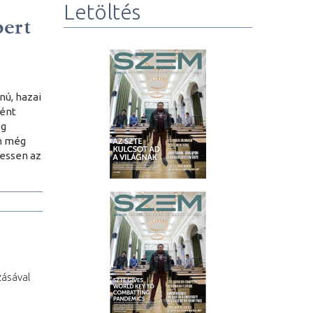
Letöltés
bert
nú, hazai
ként
ég
en még
lessen az
zásával