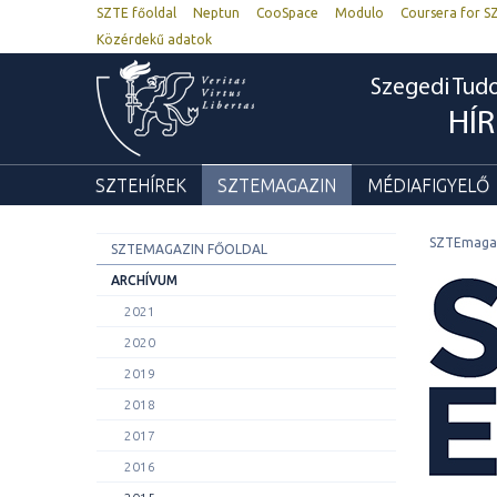
SZTE főoldal
Neptun
CooSpace
Modulo
Coursera for S
Közérdekű adatok
Szegedi Tu
HÍ
SZTEHÍREK
SZTEMAGAZIN
MÉDIAFIGYELŐ
SZTEmaga
SZTEMAGAZIN FŐOLDAL
ARCHÍVUM
2021
2020
2019
2018
2017
2016