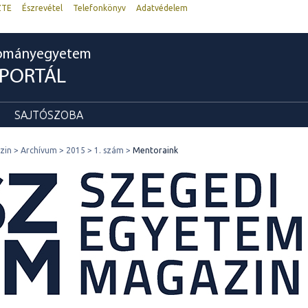
ZTE
Észrevétel
Telefonkönyv
Adatvédelem
dományegyetem
RPORTÁL
SAJTÓSZOBA
zin
Archívum
2015
1. szám
Mentoraink