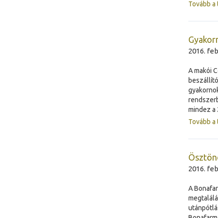
Tovább a 
Gyakorn
2016. feb
A makói C
beszállít
gyakornok
rendszer
mindez a 
Tovább a 
Ösztönd
2016. feb
A Bonafar
megtalálá
utánpótlá
Bonafarm.