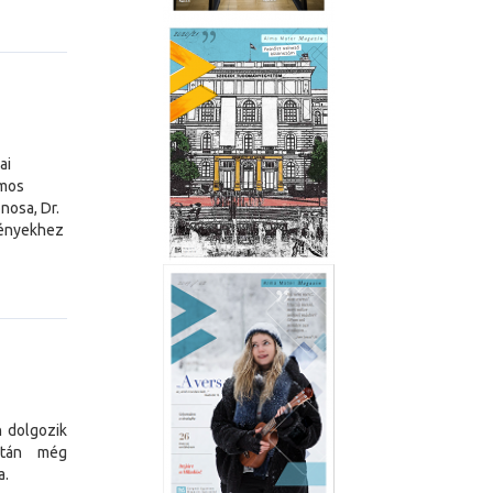
ai
ámos
nosa, Dr.
igényekhez
 dolgozik
után még
a.