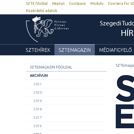
SZTE főoldal
Neptun
CooSpace
Modulo
Coursera for S
Közérdekű adatok
Szegedi Tu
HÍ
SZTEHÍREK
SZTEMAGAZIN
MÉDIAFIGYELŐ
SZTEmaga
SZTEMAGAZIN FŐOLDAL
ARCHÍVUM
2021
2020
2019
2018
2017
2016