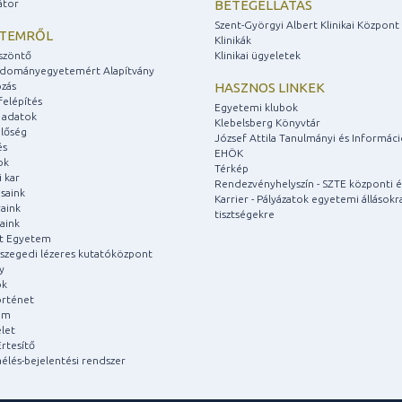
átor
BETEGELLÁTÁS
Szent-Györgyi Albert Klinikai Központ
ETEMRŐL
Klinikák
szöntő
Klinikai ügyeletek
udományegyetemért Alapítvány
zás
HASZNOS LINKEK
felépítés
Egyetemi klubok
 adatok
Klebelsberg Könyvtár
lőség
József Attila Tanulmányi és Informác
és
EHÖK
ok
Térkép
 kar
Rendezvényhelyszín - SZTE központi é
saink
Karrier - Pályázatok egyetemi állásokr
aink
tisztségekre
aink
át Egyetem
a szegedi lézeres kutatóközpont
y
ok
rténet
um
let
rtesítő
aélés-bejelentési rendszer