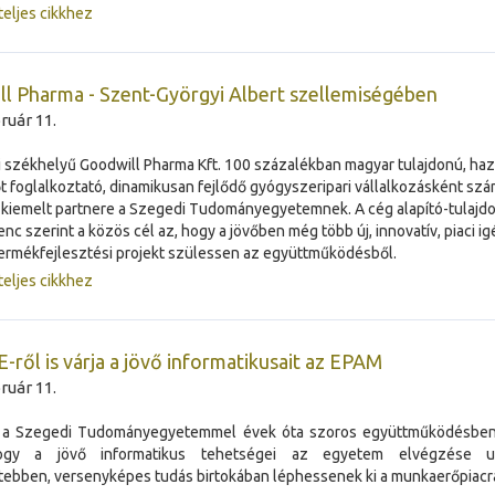
teljes cikkhez
l Pharma - Szent-Györgyi Albert szellemiségében
ruár 11.
 székhelyű Goodwill Pharma Kft. 100 százalékban magyar tulajdonú, haz
 foglalkoztató, dinamikusan fejlődő gyógyszeripari vállalkozásként sz
 kiemelt partnere a Szegedi Tudományegyetemnek. A cég alapító-tulajdo
enc szerint a közös cél az, hogy a jövőben még több új, innovatív, piaci 
ermékfejlesztési projekt szülessen az együttműködésből.
teljes cikkhez
-ről is várja a jövő informatikusait az EPAM
ruár 11.
a Szegedi Tudományegyetemmel évek óta szoros együttműködésben
ogy a jövő informatikus tehetségei az egyetem elvégzése 
tebben, versenyképes tudás birtokában léphessenek ki a munkaerőpiacr