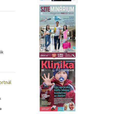
ik
ortnál
k
a