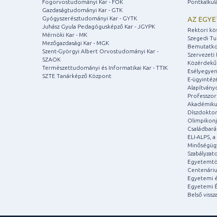
Fogorvostudományi Kar - FOK
Pontkalkul
Gazdaságtudományi Kar - GTK
Gyógyszerésztudományi Kar - GYTK
AZ EGY
Juhász Gyula Pedagógusképző Kar - JGYPK
Rektori kö
Mérnöki Kar - MK
Szegedi T
Mezőgazdasági Kar - MGK
Bemutatko
Szent-Györgyi Albert Orvostudományi Kar -
Szervezeti 
SZAOK
Közérdekű
Természettudományi és Informatikai Kar - TTIK
Esélyegyen
SZTE Tanárképző Központ
E-ügyintéz
Alapítvány
Professzori
Akadémiku
Díszdoktor
Olimpikonj
Családbar
ELI-ALPS, 
Minőségüg
Szabályzat
Egyetemtö
Centenári
Egyetemi é
Egyetemi É
Belső vissz