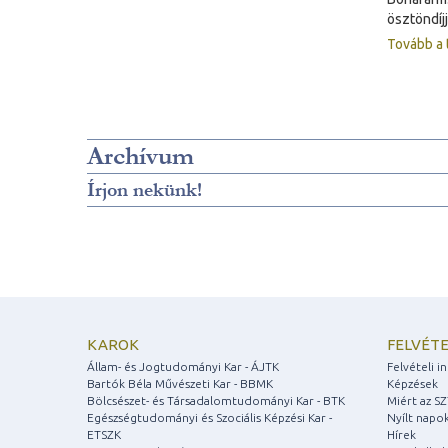
ösztöndíj
Tovább a 
Archívum
Írjon nekünk!
KAROK
FELVÉTE
Állam- és Jogtudományi Kar - ÁJTK
Felvételi 
Bartók Béla Művészeti Kar - BBMK
Képzések
Bölcsészet- és Társadalomtudományi Kar - BTK
Miért az S
Egészségtudományi és Szociális Képzési Kar -
Nyílt napo
ETSZK
Hírek