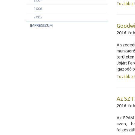
2007
Tovább a 
2006
2005
Goodwil
IMPRESSZUM
2016. feb
A szegedi
munkaerőt
területen
Jójárt Fer
igazodó t
Tovább a 
Az SZTE
2016. feb
Az EPAM 
azon, h
felkészül