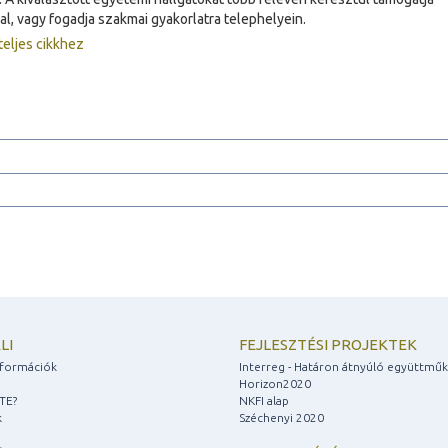
jal, vagy fogadja szakmai gyakorlatra telephelyein.
teljes cikkhez
LI
FEJLESZTÉSI PROJEKTEK
információk
Interreg - Határon átnyúló együttmű
Horizon2020
ZTE?
NKFI alap
k
Széchenyi 2020