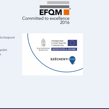
iós Központ
pület
a,