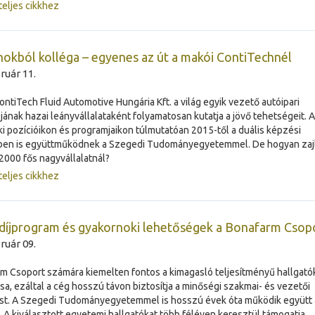
teljes cikkhez
okból kolléga – egyenes az út a makói ContiTechnél
ruár 11.
ontiTech Fluid Automotive Hungária Kft. a világ egyik vezető autóipari
ójának hazai leányvállalataként folyamatosan kutatja a jövő tehetségeit. A
i pozícióikon és programjaikon túlmutatóan 2015-től a duális képzési
ben is együttműködnek a Szegedi Tudományegyetemmel. De hogyan zajl
2000 fős nagyvállalatnál?
teljes cikkhez
íjprogram és gyakornoki lehetőségek a Bonafarm Csop
ruár 09.
m Csoport számára kiemelten fontos a kimagasló teljesítményű hallgató
sa, ezáltal a cég hosszú távon biztosítja a minőségi szakmai- és vezetői
st. A Szegedi Tudományegyetemmel is hosszú évek óta működik együtt 
 A kiválasztott egyetemi hallgatókat több féléven keresztül támogatja