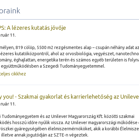
oraink
S: A lézeres kutatás jövője
ruár 11.
mélyen, 819 cölöp, 5500 m2 rezgésmentes alap – csupán néhány adat a
lézeres kutatóközpontról, ahol az orvosbiológia, vegyészet, nanotechno
mány, éghajlattan, energetika terén és számos egyéb területen is folyn
k együttműködésben a Szegedi Tudományegyetemmel.
teljes cikkhez
 you! - Szakmai gyakorlat és karrierlehetőség az Unileve
ruár 11.
 Tudományegyetem és az Unilever Magyarország Kft. közötti szakmai
ödés hosszú időre nyúlik vissza. Az Unilever magyarországi működése 
röszkei gyáregységében élelmiszermérnököket, akik a korábbi Élelmiszer
, illetve annak jogutódján az SZTE-n végeztek.