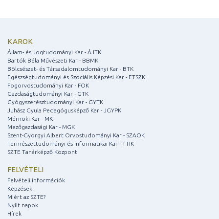
KAROK
Állam- és Jogtudományi Kar - ÁJTK
Bartók Béla Művészeti Kar - BBMK
Bölcsészet- és Társadalomtudományi Kar - BTK
Egészségtudományi és Szociális Képzési Kar - ETSZK
Fogorvostudományi Kar - FOK
Gazdaságtudományi Kar - GTK
Gyógyszerésztudományi Kar - GYTK
Juhász Gyula Pedagógusképző Kar - JGYPK
Mérnöki Kar - MK
Mezőgazdasági Kar - MGK
Szent-Györgyi Albert Orvostudományi Kar - SZAOK
Természettudományi és Informatikai Kar - TTIK
SZTE Tanárképző Központ
FELVÉTELI
Felvételi információk
Képzések
Miért az SZTE?
Nyílt napok
Hírek