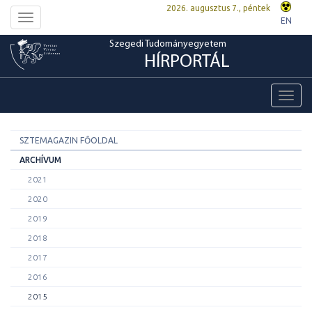
2026. augusztus 7., péntek
Toggle
EN
navigation
Szegedi Tudományegyetem
HÍRPORTÁL
Toggl
navig
SZTEMAGAZIN FŐOLDAL
ARCHÍVUM
2021
2020
2019
2018
2017
2016
2015