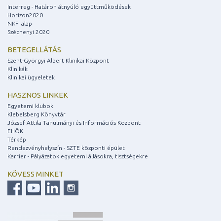
Interreg - Határon átnyúló együttműködések
Horizon2020
NKFI alap
Széchenyi 2020
BETEGELLÁTÁS
Szent-Györgyi Albert Klinikai Központ
Klinikák
Klinikai ügyeletek
HASZNOS LINKEK
Egyetemi klubok
Klebelsberg Könyvtár
József Attila Tanulmányi és Információs Központ
EHÖK
Térkép
Rendezvényhelyszín - SZTE központi épület
Karrier - Pályázatok egyetemi állásokra, tisztségekre
KÖVESS MINKET