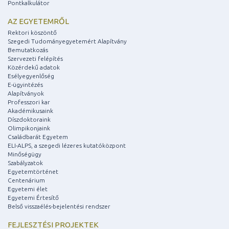
Pontkalkulátor
AZ EGYETEMRŐL
Rektori köszöntő
Szegedi Tudományegyetemért Alapítvány
Bemutatkozás
Szervezeti felépítés
Közérdekű adatok
Esélyegyenlőség
E-ügyintézés
Alapítványok
Professzori kar
Akadémikusaink
Díszdoktoraink
Olimpikonjaink
Családbarát Egyetem
ELI-ALPS, a szegedi lézeres kutatóközpont
Minőségügy
Szabályzatok
Egyetemtörténet
Centenárium
Egyetemi élet
Egyetemi Értesítő
Belső visszaélés-bejelentési rendszer
FEJLESZTÉSI PROJEKTEK