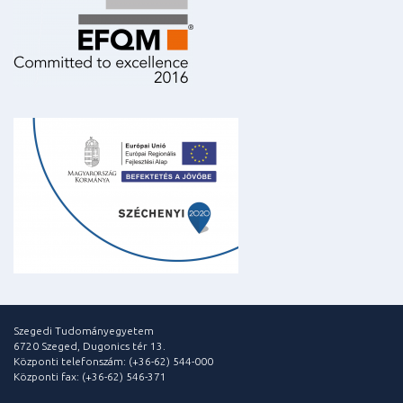
Szegedi Tudományegyetem
6720 Szeged, Dugonics tér 13.
Központi telefonszám: (+36-62) 544-000
Központi fax: (+36-62) 546-371