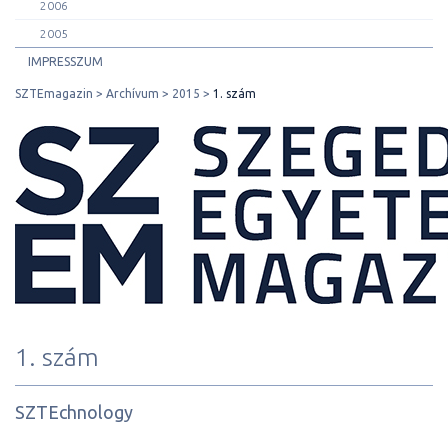
2006
2005
IMPRESSZUM
SZTEmagazin
Archívum
2015
1. szám
1. szám
SZTEchnology