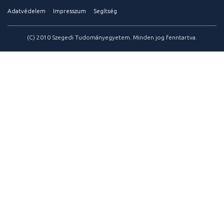
Adatvédelem
Impresszum
Segítség
(C) 2010 Szegedi Tudományegyetem. Minden jog fenntartva.