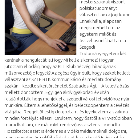
mesterszaknak viszont
politikatudományt
választottam a jogi karon.
Ennek hála, alaposan
megismerhettem az
egyetemi miliőt és
összehasonlíthattam a
Szegedi
Tudományegyetem két
karának a hangulatát is.Hogy Mi kell a sikerhez? Hogyan
jutottam el odáig, hogy az RTL Klub hétvégi híradójának
műsorvezetője legyek? Az egész úgy indult, hogy szakot kellett
választani az SZTE BTK kommunikáció és médiatudomány
szakán – kezdte sikertörténetét Szabados Ági. – A televíziózás
mellett döntöttem. Egy igen aktív gyakorlati év után
felajánlották, hogy menjek el a szegedi városi televízióhoz nyári
munkára. Éltem a lehetőséggel, és belecsöppentem a tévézés
világába. Reggeltől estig dolgoztam, és igyekeztem a szakma
minden fortélyát ellesni. Örültem, hogy ősztől a VTV-stúdióban
maradhattam, de már mint rendezőasszisztens – mondta.
Hozzátette: azért is érdemes a vidéki médiumoknál dolgozni,
mert rengeteg és sokféle feladatot kap a kezdő is, így aztán