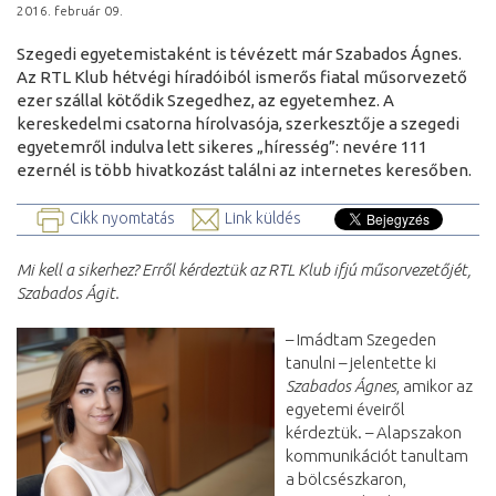
2016. február 09.
Szegedi egyetemistaként is tévézett már Szabados Ágnes.
Az RTL Klub hétvégi híradóiból ismerős fiatal műsorvezető
ezer szállal kötődik Szegedhez, az egyetemhez. A
kereskedelmi csatorna hírolvasója, szerkesztője a szegedi
egyetemről indulva lett sikeres „híresség”: nevére 111
ezernél is több hivatkozást találni az internetes keresőben.
Cikk nyomtatás
Link küldés
Mi kell a sikerhez? Erről kérdeztük az RTL Klub ifjú műsorvezetőjét,
Szabados Ágit.
– Imádtam Szegeden
tanulni – jelentette ki
Szabados Ágnes
, amikor az
egyetemi éveiről
kérdeztük. – Alapszakon
kommunikációt tanultam
a bölcsészkaron,