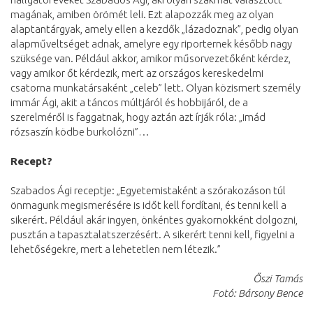
magának, amiben örömét leli. Ezt alapozzák meg az olyan
alaptantárgyak, amely ellen a kezdők „lázadoznak”, pedig olyan
alapműveltséget adnak, amelyre egy riporternek később nagy
szüksége van. Például akkor, amikor műsorvezetőként kérdez,
vagy amikor őt kérdezik, mert az országos kereskedelmi
csatorna munkatársaként „celeb” lett. Olyan közismert személy
immár Ági, akit a táncos múltjáról és hobbijáról, de a
szerelméről is faggatnak, hogy aztán azt írják róla: „imád
rózsaszín ködbe burkolózni”…
Recept?
Szabados Ági receptje: „Egyetemistaként a szórakozáson túl
önmagunk megismerésére is időt kell fordítani, és tenni kell a
sikerért. Például akár ingyen, önkéntes gyakornokként dolgozni,
pusztán a tapasztalatszerzésért. A sikerért tenni kell, figyelni a
lehetőségekre, mert a lehetetlen nem létezik.”
Őszi Tamás
Fotó: Bársony Bence