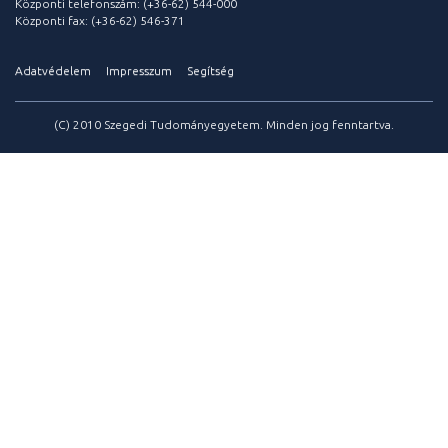
Központi telefonszám: (+36-62) 544-000
Központi fax: (+36-62) 546-371
Adatvédelem
Impresszum
Segítség
(C) 2010 Szegedi Tudományegyetem. Minden jog fenntartva.