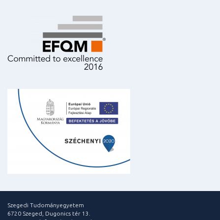
Szegedi Tudományegyetem
6720 Szeged, Dugonics tér 13.