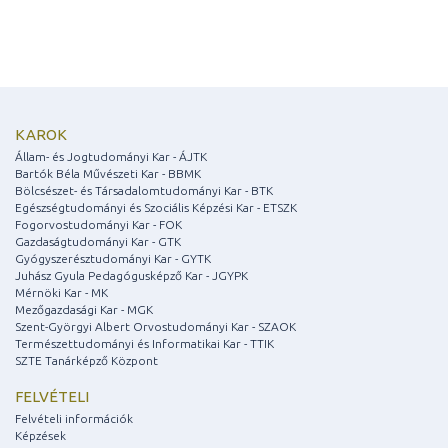
KAROK
Állam- és Jogtudományi Kar - ÁJTK
Bartók Béla Művészeti Kar - BBMK
Bölcsészet- és Társadalomtudományi Kar - BTK
Egészségtudományi és Szociális Képzési Kar - ETSZK
Fogorvostudományi Kar - FOK
Gazdaságtudományi Kar - GTK
Gyógyszerésztudományi Kar - GYTK
Juhász Gyula Pedagógusképző Kar - JGYPK
Mérnöki Kar - MK
Mezőgazdasági Kar - MGK
Szent-Györgyi Albert Orvostudományi Kar - SZAOK
Természettudományi és Informatikai Kar - TTIK
SZTE Tanárképző Központ
FELVÉTELI
Felvételi információk
Képzések