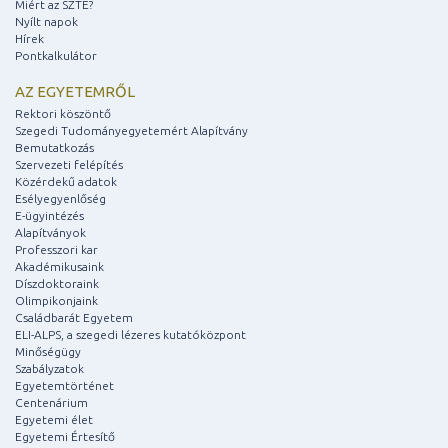
Miért az SZTE?
Nyílt napok
Hírek
Pontkalkulátor
AZ EGYETEMRŐL
Rektori köszöntő
Szegedi Tudományegyetemért Alapítvány
Bemutatkozás
Szervezeti felépítés
Közérdekű adatok
Esélyegyenlőség
E-ügyintézés
Alapítványok
Professzori kar
Akadémikusaink
Díszdoktoraink
Olimpikonjaink
Családbarát Egyetem
ELI-ALPS, a szegedi lézeres kutatóközpont
Minőségügy
Szabályzatok
Egyetemtörténet
Centenárium
Egyetemi élet
Egyetemi Értesítő