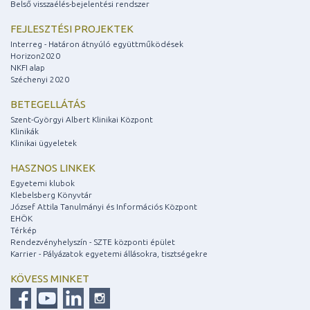
Belső visszaélés-bejelentési rendszer
FEJLESZTÉSI PROJEKTEK
Interreg - Határon átnyúló együttműködések
Horizon2020
NKFI alap
Széchenyi 2020
BETEGELLÁTÁS
Szent-Györgyi Albert Klinikai Központ
Klinikák
Klinikai ügyeletek
HASZNOS LINKEK
Egyetemi klubok
Klebelsberg Könyvtár
József Attila Tanulmányi és Információs Központ
EHÖK
Térkép
Rendezvényhelyszín - SZTE központi épület
Karrier - Pályázatok egyetemi állásokra, tisztségekre
KÖVESS MINKET