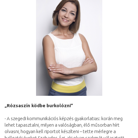
„Rózsaszín ködbe burkolózni”
- A szegedi kommunikációs képzés gyakorlatias: korán meg
lehet tapasztalni, milyen a valóságban, élő műsorban hírt
olvasni, hogyan kell riportot készíteni – tette mérlegre a
hallgatói éveket Szabados Ági, aki olyan szakmát választott