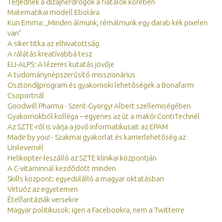
Terjednek a dizájnerdrogok a fiatalok körében
Matematikai modell Ebolára
Kun Emma: „Minden álmunk, rémálmunk egy darab kék pixelen
van”
A siker titka az elhivatottság
A rálátás kreatívabbá tesz
ELI-ALPS: A lézeres kutatás jövője
A tudománynépszerűsítő misszionárius
Ösztöndíjprogram és gyakornoki lehetőségek a Bonafarm
Csoportnál
Goodwill Pharma - Szent-Györgyi Albert szellemiségében
Gyakornokból kolléga – egyenes az út a makói ContiTechnél
Az SZTE-ről is várja a jövő informatikusait az EPAM
Made by you! - Szakmai gyakorlat és karrierlehetőség az
Unilevernél
Helikopter-leszálló az SZTE klinikai központján
A C-vitaminnal kezdődött minden
Skills központ: egyedülálló a magyar oktatásban
Virtuóz az egyetemen
Ételfantáziák versekre
Magyar politikusok: igen a Facebookra, nem a Twitterre