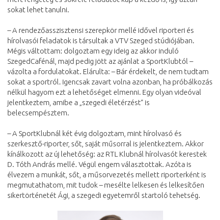
sokat lehet tanulni.
– A rendezőasszisztensi szerepkör mellé idővel riporteri és
hírolvasói feladatok is társultak a VTV Szeged stúdiójában.
Mégis váltottam: dolgoztam egy ideig az akkor induló
SzegedCafénál, majd pedig jött az ajánlat a SportKlubtól –
vázolta a fordulatokat. Elárulta: – Bár érdekelt, de nem tudtam
sokat a sportról. Igencsak zavart volna azonban, ha próbálkozás
nélkül hagyom ezt a lehetőséget elmenni. Egy olyan videóval
jelentkeztem, amibe a „szegedi életérzést” is
belecsempésztem.
– A SportKlubnál két évig dolgoztam, mint hírolvasó és
szerkesztő-riporter, sőt, saját műsorral is jelentkeztem. Akkor
kínálkozott az új lehetőség: az RTL Klubnál hírolvasót kerestek
D. Tóth András mellé. Végül engem választottak. Azóta is
élvezem a munkát, sőt, a műsorvezetés mellett riporterként is
megmutathatom, mit tudok – mesélte lelkesen és lelkesítően
sikertörténetét Ági, a szegedi egyetemről startoló tehetség.