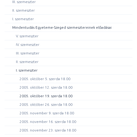
III. szemeszter
II. szemeszter
I. szemeszter
Mindentudás Egyeteme-Szeged szemesztereinek előadásai
V. szemeszter
IV. szemeszter
III. szemeszter
II. szemeszter
I. szemeszter
2005. október 5. szerda 18.00
2005. október 12. szerda 18.00
2005. október 19. szerda 18.00
2005. október 26. szerda 18.00
2005. november 9. szerda 18.00
2005. november 16. szerda 18.00
2005. november 23. szerda 18.00