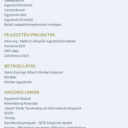
Szabályzatok
Egyetemtörténet
Centenárium
Egyetemi élet
Egyetemi Értesítő
Belső visszaélés-bejelentési rendszer
FEJLESZTÉSI PROJEKTEK
Interreg - Határon átnyúló együttműködések
Horizon2020
NKFI alap
Széchenyi 2020
BETEGELLÁTÁS
Szent-Györgyi Albert Klinikai Központ
Klinikák
Klinikai ügyeletek
HASZNOS LINKEK
Egyetemi klubok
Klebelsberg Könyvtár
József Attila Tanulmányi és Információs Központ
EHÖK
Térkép
Rendezvényhelyszín - SZTE központi épület
Karrier - Pályázatok egyetemi állásokra, tisztségekre