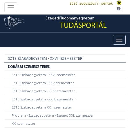
2026. augusztus 7., péntek
Toggle
EN
navigation
Szegedi Tudományegyetem
TUDÁSPORTÁL
Toggl
navig
SZTE SZABADEGYETEM - XXVII. SZEMESZTER
KORÁBBI SZEMESZTEREK
SZTE Szabadegyetem - XXVI. szemeszter
SZTE Szabadegyetem - XXV. szemeszter
SZTE Szabadegyetem - XXIV. szemeszter
SZTE Szabadegyetem - XXIII. szemeszter
SZTE Szabadegyetem XXII. szemeszter
Program - Szabadegyetem - Szeged XXI. szemeszter
XX. szemeszter