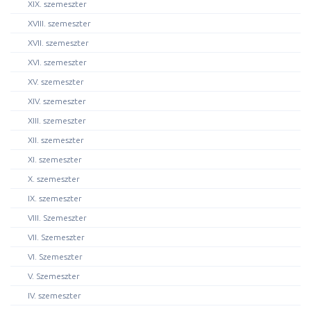
XIX. szemeszter
XVIII. szemeszter
XVII. szemeszter
XVI. szemeszter
XV. szemeszter
XIV. szemeszter
XIII. szemeszter
XII. szemeszter
XI. szemeszter
X. szemeszter
IX. szemeszter
VIII. Szemeszter
VII. Szemeszter
VI. Szemeszter
V. Szemeszter
IV. szemeszter