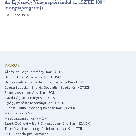
Az Egészség Világnapján indul az „SZTE 100”
mozgásprogramja
2021. április 07.
KAROK
Állam- és Jogtudományi Kar - ÁJTK
Bartók Béla Művészeti Kar - BBMK
Bölcsészet- és Társadalomtudományi Kar - BTK
Egészségtudományi és Szociális Képzési Kar - ETSZK
Fogorvostudományi Kar - FOK
Gazdaságtudományi Kar - GTK
Gyógyszerésztudományi Kar - GYTK
Juhász Gyula Pedagógusképző Kar - JGYPK
Mérnöki Kar - MK
Mezőgazdasági Kar - MGK
Szent-Györgyi Albert Orvostudományi Kar - SZAOK
Természettudományi és Informatikai Kar - TTIK
SZTE Tanárképző Központ