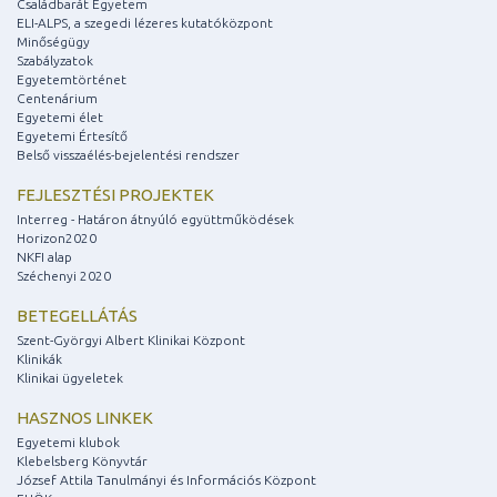
Családbarát Egyetem
ELI-ALPS, a szegedi lézeres kutatóközpont
Minőségügy
Szabályzatok
Egyetemtörténet
Centenárium
Egyetemi élet
Egyetemi Értesítő
Belső visszaélés-bejelentési rendszer
FEJLESZTÉSI PROJEKTEK
Interreg - Határon átnyúló együttműködések
Horizon2020
NKFI alap
Széchenyi 2020
BETEGELLÁTÁS
Szent-Györgyi Albert Klinikai Központ
Klinikák
Klinikai ügyeletek
HASZNOS LINKEK
Egyetemi klubok
Klebelsberg Könyvtár
József Attila Tanulmányi és Információs Központ