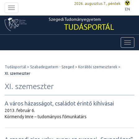
2026. augusztus 7., péntek
Toggle
EN
navigation
Szegedi Tudományegyetem
TUDÁSPORTÁL
Toggl
navig
Tudásportál
Szabadegyetem - Szeged
Korábbi szemeszterek
XI. szemeszter
XI. szemeszter
A város házasságot, családot érintő kihívásai
2013. február 6.
Körmendy Imre – tudományos főmunkatárs