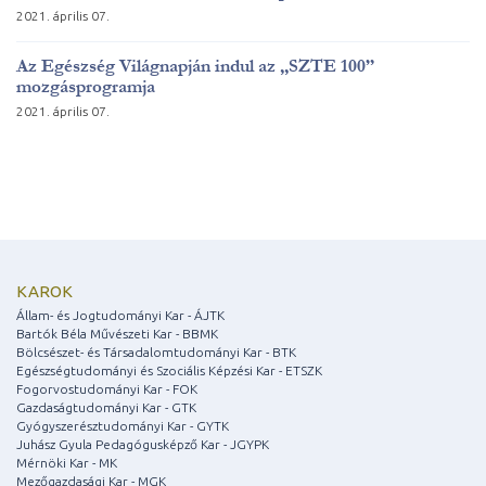
2021. április 07.
Az Egészség Világnapján indul az „SZTE 100”
mozgásprogramja
2021. április 07.
KAROK
Állam- és Jogtudományi Kar - ÁJTK
Bartók Béla Művészeti Kar - BBMK
Bölcsészet- és Társadalomtudományi Kar - BTK
Egészségtudományi és Szociális Képzési Kar - ETSZK
Fogorvostudományi Kar - FOK
Gazdaságtudományi Kar - GTK
Gyógyszerésztudományi Kar - GYTK
Juhász Gyula Pedagógusképző Kar - JGYPK
Mérnöki Kar - MK
Mezőgazdasági Kar - MGK