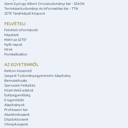
Szent-Györgyi Albert Orvostudományi Kar - SZAOK
Természettudományi és Informatikai Kar - TTIK
SZTE Tanárképző Központ
FELVÉTELI
Felvételi információk
Képzések
Miért az SZTE?
Nyílt napok
Hírek
Pontkalkulátor
AZ EGYETEMRŐL
Rektori köszöntő
Szegedi Tudományegyetemért Alapítvány
Bemutatkozás
Szervezeti felépítés
Közérdekű adatok
Esélyegyenlőség
E-ügyintézés
Alapítványok
Professzori kar
Akadémikusaink
Díszdoktoraink
Olimpikonjaink