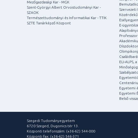
Mezőgazdasági Kar - MGK
Bemutatko
Szent-Györgyi Albert Orvostudományi Kar -
Szervezeti 
SZAOK
Közérdekű
Természettudományi és Informatikai Kar - TTIK
Esélyegyen
SZTE Tanárképző Központ
E-ügyintéz
Alapítvány
Professzori
Akadémiku
Díszdoktor
Olimpikonj
Családbar
ELI-ALPS, 
Minőségüg
Szabályzat
Egyetemtö
Centenári
Egyetemi é
Egyetemi É
Belső vissz
Szegedi Tudományegyetem
6720 Szeged, Dugonics tér 13.
Központi telefonszám: (+36-62) 544-000
Központi fax: (+36-62) 546-371