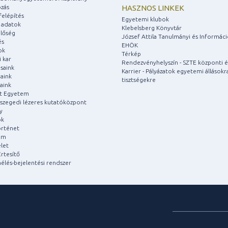
zás
HASZNOS LINKEK
felépítés
Egyetemi klubok
 adatok
Klebelsberg Könyvtár
lőség
József Attila Tanulmányi és Informác
és
EHÖK
ok
Térkép
 kar
Rendezvényhelyszín - SZTE központi é
saink
Karrier - Pályázatok egyetemi állásokr
aink
tisztségekre
aink
át Egyetem
a szegedi lézeres kutatóközpont
y
ok
rténet
um
let
rtesítő
aélés-bejelentési rendszer