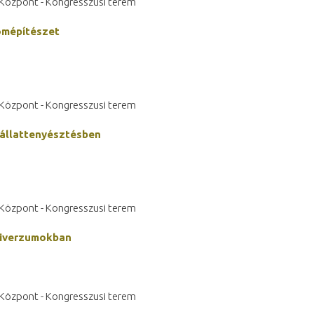
s Központ - Kongresszusi terem
omépítészet
s Központ - Kongresszusi terem
 állattenyésztésben
s Központ - Kongresszusi terem
niverzumokban
s Központ - Kongresszusi terem