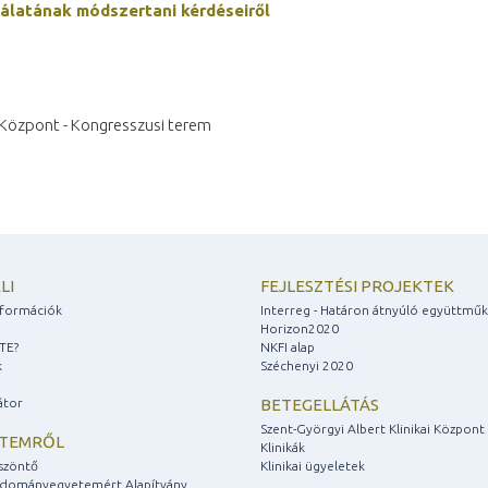
gálatának módszertani kérdéseiről
s Központ - Kongresszusi terem
LI
FEJLESZTÉSI PROJEKTEK
információk
Interreg - Határon átnyúló együttmű
Horizon2020
ZTE?
NKFI alap
k
Széchenyi 2020
átor
BETEGELLÁTÁS
Szent-Györgyi Albert Klinikai Központ
ETEMRŐL
Klinikák
szöntő
Klinikai ügyeletek
udományegyetemért Alapítvány