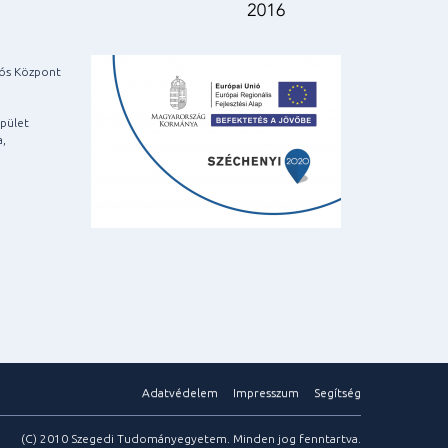
iós Központ
pület
a,
Adatvédelem
Impresszum
Segítség
(C) 2010 Szegedi Tudományegyetem. Minden jog fenntartva.