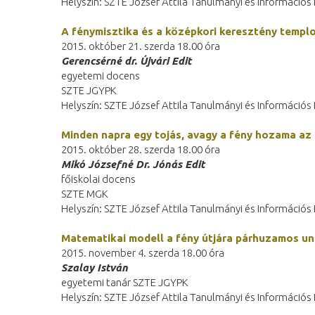
Helyszín: SZTE József Attila Tanulmányi és Információ
A fénymisztika és a középkori keresztény templ
2015. október 21. szerda 18.00 óra
Gerencsérné dr. Újvári Edit
egyetemi docens
SZTE JGYPK
Helyszín: SZTE József Attila Tanulmányi és Információ
Minden napra egy tojás, avagy a fény hozama az
2015. október 28. szerda 18.00 óra
Mikó Józsefné Dr. Jónás Edit
főiskolai docens
SZTE MGK
Helyszín: SZTE József Attila Tanulmányi és Információ
Matematikai modell a fény útjára párhuzamos u
2015. november 4. szerda 18.00 óra
Szalay István
egyetemi tanár SZTE JGYPK
Helyszín: SZTE József Attila Tanulmányi és Információ