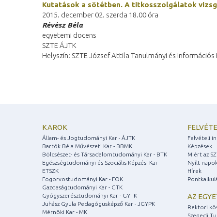
Kutatások a sötétben. A titkosszolgálatok vizs
2015. december 02. szerda 18.00 óra
Révész Béla
egyetemi docens
SZTE ÁJTK
Helyszín: SZTE József Attila Tanulmányi és Információ
KAROK
FELVÉTE
Állam- és Jogtudományi Kar - ÁJTK
Felvételi 
Bartók Béla Művészeti Kar - BBMK
Képzések
Bölcsészet- és Társadalomtudományi Kar - BTK
Miért az S
Egészségtudományi és Szociális Képzési Kar -
Nyílt napo
ETSZK
Hírek
Fogorvostudományi Kar - FOK
Pontkalkul
Gazdaságtudományi Kar - GTK
Gyógyszerésztudományi Kar - GYTK
AZ EGY
Juhász Gyula Pedagógusképző Kar - JGYPK
Rektori kö
Mérnöki Kar - MK
Szegedi T