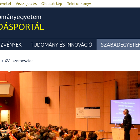
evétel
Visszajelzés
Oldaltérkép
Telefonkönyv
dományegyetem
DÁSPORTÁL
ZVÉNYEK
TUDOMÁNY ÉS INNOVÁCIÓ
SZABADEGYETEM
k
XVI. szemeszter