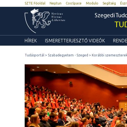
SZTE Főoldal
Neptun
CooSpace
Modulo
Segítség
Észr
Szegedi Tu
TU
HÍREK
ISMERETTERJESZTŐ VIDEÓK
RENDE
Tudásportál
Szabadegyetem - Szeged
Korábbi szemesztere