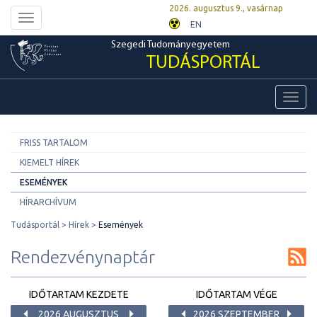
2026. augusztus 9., vasárnap
Toggle
EN
navigation
Szegedi Tudományegyetem
TUDÁSPORTÁL
Toggl
navig
FRISS TARTALOM
KIEMELT HÍREK
ESEMÉNYEK
HÍRARCHÍVUM
Tudásportál
Hírek
Események
Rendezvénynaptár
IDŐTARTAM KEZDETE
IDŐTARTAM VÉGE
2026 AUGUSZTUS
2026 SZEPTEMBER