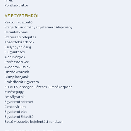
Hírek
Pontkalkulátor
AZ EGYETEMRŐL
Rektori köszöntő
Szegedi Tudományegyetemért Alapítvány
Bemutatkozás
Szervezeti felépítés
Közérdekű adatok
Esélyegyenlőség
E-ügyintézés
Alapítványok
Professzori kar
Akadémikusaink
Díszdoktoraink
Olimpikonjaink
Családbarát Egyetem
ELI-ALPS, a szegedi lézeres kutatóközpont
Minőségügy
Szabályzatok
Egyetemtörténet
Centenárium
Egyetemi élet
Egyetemi Értesítő
Belső visszaélés-bejelentési rendszer