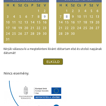
H
K
Sz
Cs
P
Sz
V
H
K
Sz
Cs
P
Sz
V
1
2
1
2
3
4
5
6
3
4
5
6
7
8
9
7
8
9
10
11
12
13
10
11
12
13
14
15
16
14
15
16
17
18
19
20
17
18
19
20
21
22
23
21
22
23
24
25
26
27
24
25
26
27
28
29
30
28
29
30
31
Kérjük válassza ki a megtekinteni kívánt időtartam első és utolsó napjának
dátumát!
Nincs esemény.