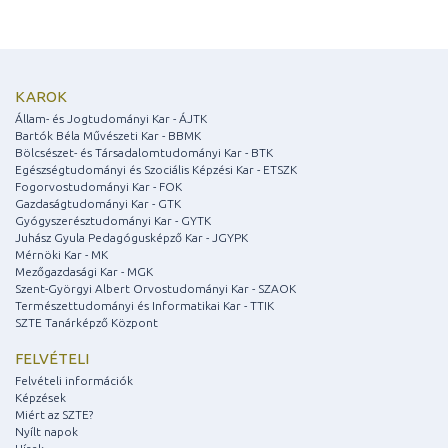
KAROK
Állam- és Jogtudományi Kar - ÁJTK
Bartók Béla Művészeti Kar - BBMK
Bölcsészet- és Társadalomtudományi Kar - BTK
Egészségtudományi és Szociális Képzési Kar - ETSZK
Fogorvostudományi Kar - FOK
Gazdaságtudományi Kar - GTK
Gyógyszerésztudományi Kar - GYTK
Juhász Gyula Pedagógusképző Kar - JGYPK
Mérnöki Kar - MK
Mezőgazdasági Kar - MGK
Szent-Györgyi Albert Orvostudományi Kar - SZAOK
Természettudományi és Informatikai Kar - TTIK
SZTE Tanárképző Központ
FELVÉTELI
Felvételi információk
Képzések
Miért az SZTE?
Nyílt napok