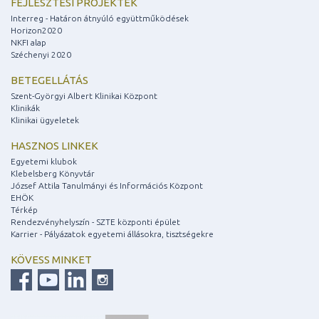
FEJLESZTÉSI PROJEKTEK
Interreg - Határon átnyúló együttműködések
Horizon2020
NKFI alap
Széchenyi 2020
BETEGELLÁTÁS
Szent-Györgyi Albert Klinikai Központ
Klinikák
Klinikai ügyeletek
HASZNOS LINKEK
Egyetemi klubok
Klebelsberg Könyvtár
József Attila Tanulmányi és Információs Központ
EHÖK
Térkép
Rendezvényhelyszín - SZTE központi épület
Karrier - Pályázatok egyetemi állásokra, tisztségekre
KÖVESS MINKET