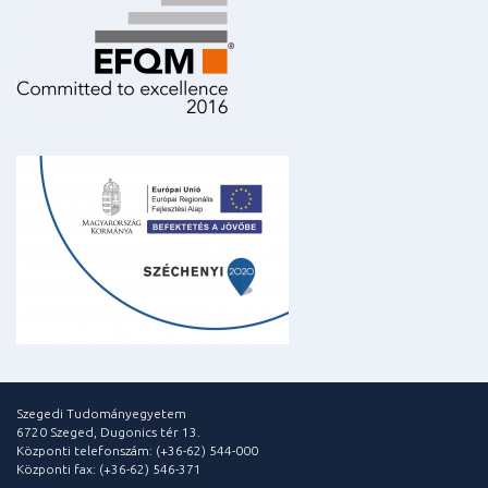
Szegedi Tudományegyetem
6720 Szeged, Dugonics tér 13.
Központi telefonszám: (+36-62) 544-000
Központi fax: (+36-62) 546-371