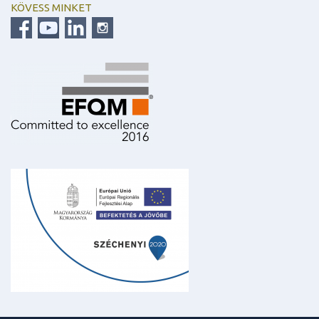
KÖVESS MINKET