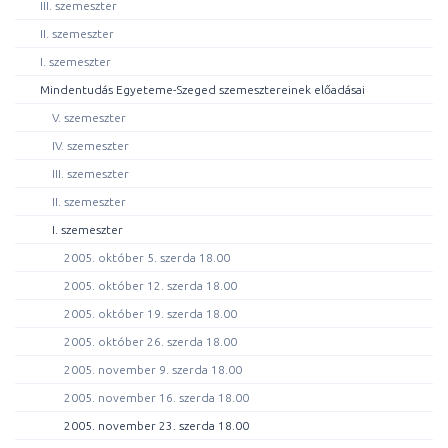
III. szemeszter
II. szemeszter
I. szemeszter
Mindentudás Egyeteme-Szeged szemesztereinek előadásai
V. szemeszter
IV. szemeszter
III. szemeszter
II. szemeszter
I. szemeszter
2005. október 5. szerda 18.00
2005. október 12. szerda 18.00
2005. október 19. szerda 18.00
2005. október 26. szerda 18.00
2005. november 9. szerda 18.00
2005. november 16. szerda 18.00
2005. november 23. szerda 18.00