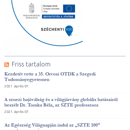
Friss tartalom
Kezdetét vette a 35. Orvosi OTDK a Szegedi
Tudományegyetemen
2021. április 07.
A szuezi hajóválság és a világjárvány globális hatásairól
beszélt Dr. Tomka Béla, az SZTE professzora
2021. április 07.
Az Egészség Világnapján indul az „SZTE 100”