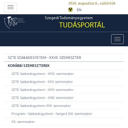
2026. augusztus 6., csütörtök
Toggle
EN
navigation
Szegedi Tudományegyetem
TUDÁSPORTÁL
Toggl
navig
SZTE SZABADEGYETEM - XXVII. SZEMESZTER
KORÁBBI SZEMESZTEREK
SZTE Szabadegyetem - XXVI. szemeszter
SZTE Szabadegyetem - XXV. szemeszter
SZTE Szabadegyetem - XXIV. szemeszter
SZTE Szabadegyetem - XXIII. szemeszter
SZTE Szabadegyetem XXII. szemeszter
Program - Szabadegyetem - Szeged XXI. szemeszter
XX. szemeszter