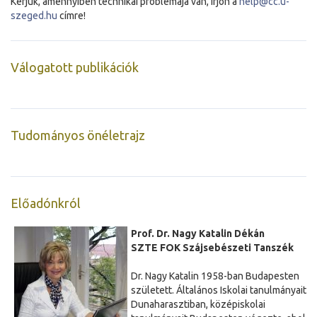
Kérjük, amennyiben technikai problémája van, írjon a
help@cc.u-
szeged.hu
címre!
Válogatott publikációk
Tudományos önéletrajz
Előadónkról
Prof. Dr. Nagy Katalin Dékán
SZTE FOK Szájsebészeti Tanszék
Dr. Nagy Katalin 1958-ban Budapesten
született. Általános Iskolai tanulmányait
Dunaharasztiban, középiskolai