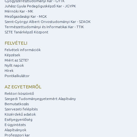
Gyógyszerésztudományi Kar - GYTK
Juhász Gyula Pedagógusképző Kar - JGYPK
Mérnöki Kar - MK
Mezőgazdasági Kar - MGK
Szent-Györgyi Albert Orvostudományi Kar - SZAOK
Természettudományi és Informatikai Kar - TTIK
SZTE Tanárképző Központ
FELVÉTELI
Felvételi információk
Képzések
Miért az SZTE?
Nyílt napok
Hírek
Pontkalkulátor
AZ EGYETEMRŐL
Rektori köszöntő
Szegedi Tudományegyetemért Alapítvány
Bemutatkozás
Szervezeti felépítés
Közérdekű adatok
Esélyegyenlőség
E-ügyintézés
Alapítványok
Professzori kar