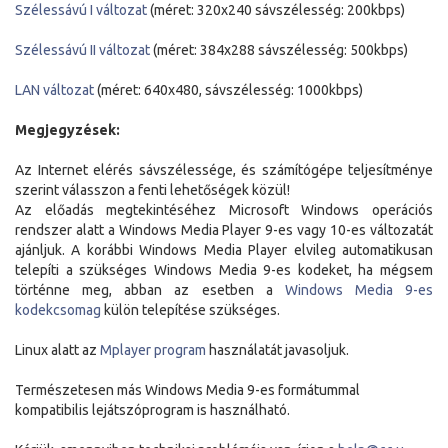
Szélessávú I változat
(méret: 320x240 sávszélesség: 200kbps)
Szélessávú II változat
(méret: 384x288 sávszélesség: 500kbps)
LAN változat
(méret: 640x480, sávszélesség: 1000kbps)
Megjegyzések:
Az Internet elérés sávszélessége, és számítógépe teljesítménye
szerint válasszon a fenti lehetőségek közül!
Az előadás megtekintéséhez Microsoft Windows operációs
rendszer alatt a Windows Media Player 9-es vagy 10-es változatát
ajánljuk. A korábbi Windows Media Player elvileg automatikusan
telepíti a szükséges Windows Media 9-es kodeket, ha mégsem
történne meg, abban az esetben a
Windows Media 9-es
kodekcsomag
külön telepítése szükséges.
Linux alatt az
Mplayer program
használatát javasoljuk.
Természetesen más Windows Media 9-es formátummal
kompatibilis lejátszóprogram is használható.