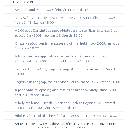
III. szemeszter
Kell-e nekünk ELI? - 2009. február 11. Szerda 18.00
Magasvérnyomás-betegség – van esélyünk? Van esélyünk! - 2009.
február 18. Szerda 18.00
A 200 éves Darwintól a szociobiológiáig: a sterilitás és társas élet
evolúciója - 2009. február 25. Szerda 18.00
Önszerveződő kémiai rendszerek: kémiai hullámok - 2009. március
4. Szerda 18.00
A fizikai kémia alapjainak „rejtelmei” dióhéjban - nem (csak)
kémikusoknak - 2009. március 11. Szerda 18.00
Honnan tudja a GPS, hogy hol vagyok? - 2009. március 18. Szerda
18:00
Fogorvoslás tegnap, ma és holnap - 2009. március 25. Szerda 18.00
A pannonhalmi apátság alapítása és az Árpádok királyi címe - 2009.
április 8. Szerda 18.00
A hely szelleme – Händel, Christian Bach és Haydn a XVIII. századi
Londonban - 2009. április 22. Szerda 18.00
Bibó István a politikai hisztériákról - 2009. április 29. Szerda 18.00
Színes, illatos… vagy büdös? – A kémiai szintézisek, ahogyan nem