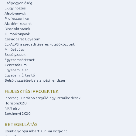
Esélyegyenlőség
E-ügyintézés
Alapítványok
Professzori kar
Akadémikusaink
Díszdoktoraink
Olimpikonjaink
Családbarát Egyetem
ELI-ALPS, a szegedi lézeres kutatóközpont
Minőségügy
Szabályzatok
Egyetemtörténet
Centenárium
Egyetemi élet
Egyetemi Értesítő
Belső visszaélés-bejelentési rendszer
FEJLESZTÉSI PROJEKTEK
Interreg - Határon átnyúló együttműködések
Horizon2020
NKFI alap
Széchenyi 2020
BETEGELLÁTÁS
Szent-Györgyi Albert Klinikai Központ