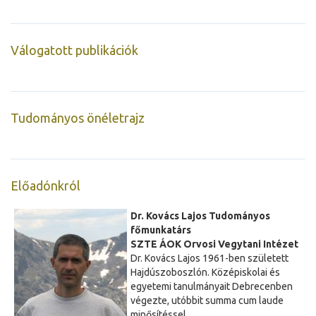
Válogatott publikációk
Tudományos önéletrajz
Előadónkról
Dr. Kovács Lajos Tudományos
főmunkatárs
SZTE ÁOK Orvosi Vegytani Intézet
Dr. Kovács Lajos 1961-ben született
Hajdúszoboszlón. Középiskolai és
egyetemi tanulmányait Debrecenben
végezte, utóbbit summa cum laude
minősítéssel.