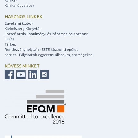
Klinikák
Klinikai ügyeletek
HASZNOS LINKEK
Egyetemi klubok
Klebelsberg Könyvtár
József Attila Tanulmányi és Információs Központ
EHÖK
Térkép
Rendezvényhelyszín - SZTE központi épület
Karrier - Pályázatok egyetemi állásokra, tisztségekre
KÖVESS MINKET