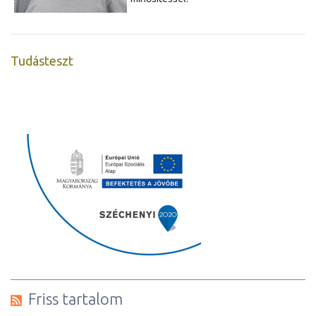
Tudásteszt
Friss tartalom