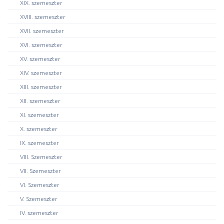
XIX. szemeszter
XVIII. szemeszter
XVII. szemeszter
XVI. szemeszter
XV. szemeszter
XIV. szemeszter
XIII. szemeszter
XII. szemeszter
XI. szemeszter
X. szemeszter
IX. szemeszter
VIII. Szemeszter
VII. Szemeszter
VI. Szemeszter
V. Szemeszter
IV. szemeszter