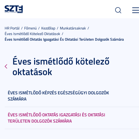
Tog
nav
HR Portál
Főmenü
Kezdőlap
Munkatársaknak
Éves Ismétlődő Kötelező Oktatások
Éves Ismétlődő Oktatás Igazgatási És Oktatási Területen Dolgozók Számára
Éves ismétlődő kötelező
oktatások
ÉVES ISMÉTLŐDŐ KÉPZÉS EGÉSZSÉGÜGYI DOLGOZÓK
SZÁMÁRA
ÉVES ISMÉTLŐDŐ OKTATÁS IGAZGATÁSI ÉS OKTATÁSI
TERÜLETEN DOLGOZÓK SZÁMÁRA