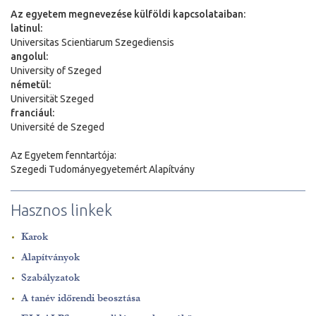
Az egyetem megnevezése külföldi kapcsolataiban:
latinul:
Universitas Scientiarum Szegediensis
angolul:
University of Szeged
németül:
Universit
ä
t Szeged
franciául:
Université de Szeged
Az Egyetem fenntartója:
Szegedi Tudományegyetemért Alapítvány
Hasznos linkek
Karok
Alapítványok
Szabályzatok
A tanév időrendi beosztása