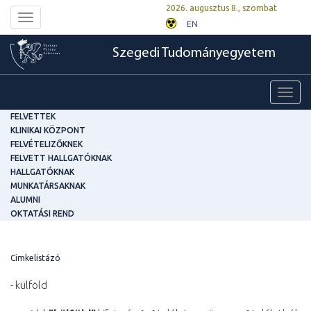
2026. augusztus 8., szombat
Toggle
EN
navigation
Szegedi Tudományegyetem
Toggl
navig
FELVETTEK
KLINIKAI KÖZPONT
FELVÉTELIZŐKNEK
FELVETT HALLGATÓKNAK
HALLGATÓKNAK
MUNKATÁRSAKNAK
ALUMNI
OKTATÁSI REND
Cimkelistázó
- külföld