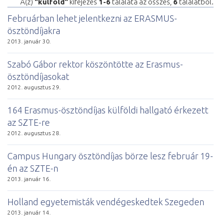
A(z)
"külföld"
kifejezés
1-6
találata az összes,
6
találatból.
Februárban lehet jelentkezni az ERASMUS-
ösztöndíjakra
2013. január 30.
Szabó Gábor rektor köszöntötte az Erasmus-
ösztöndíjasokat
2012. augusztus 29.
164 Erasmus-ösztöndíjas külföldi hallgató érkezett
az SZTE-re
2012. augusztus 28.
Campus Hungary ösztöndíjas börze lesz február 19-
én az SZTE-n
2013. január 16.
Holland egyetemisták vendégeskedtek Szegeden
2013. január 14.