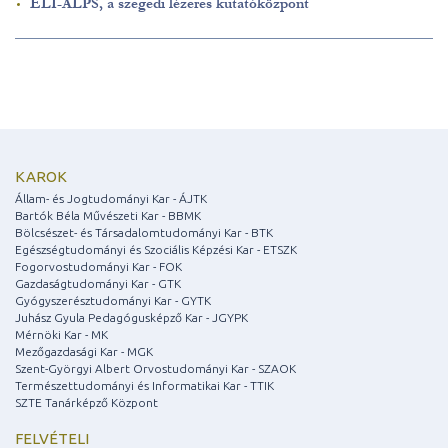
ELI-ALPS, a szegedi lézeres kutatóközpont
KAROK
Állam- és Jogtudományi Kar - ÁJTK
Bartók Béla Művészeti Kar - BBMK
Bölcsészet- és Társadalomtudományi Kar - BTK
Egészségtudományi és Szociális Képzési Kar - ETSZK
Fogorvostudományi Kar - FOK
Gazdaságtudományi Kar - GTK
Gyógyszerésztudományi Kar - GYTK
Juhász Gyula Pedagógusképző Kar - JGYPK
Mérnöki Kar - MK
Mezőgazdasági Kar - MGK
Szent-Györgyi Albert Orvostudományi Kar - SZAOK
Természettudományi és Informatikai Kar - TTIK
SZTE Tanárképző Központ
FELVÉTELI