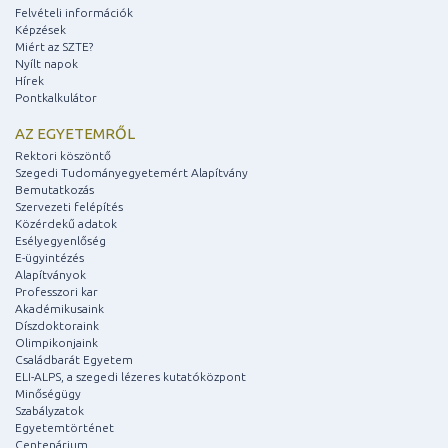
Felvételi információk
Képzések
Miért az SZTE?
Nyílt napok
Hírek
Pontkalkulátor
AZ EGYETEMRŐL
Rektori köszöntő
Szegedi Tudományegyetemért Alapítvány
Bemutatkozás
Szervezeti felépítés
Közérdekű adatok
Esélyegyenlőség
E-ügyintézés
Alapítványok
Professzori kar
Akadémikusaink
Díszdoktoraink
Olimpikonjaink
Családbarát Egyetem
ELI-ALPS, a szegedi lézeres kutatóközpont
Minőségügy
Szabályzatok
Egyetemtörténet
Centenárium