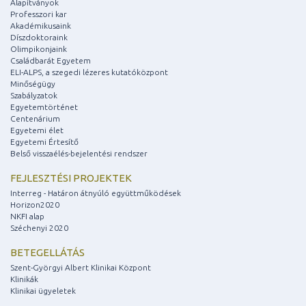
Alapítványok
Professzori kar
Akadémikusaink
Díszdoktoraink
Olimpikonjaink
Családbarát Egyetem
ELI-ALPS, a szegedi lézeres kutatóközpont
Minőségügy
Szabályzatok
Egyetemtörténet
Centenárium
Egyetemi élet
Egyetemi Értesítő
Belső visszaélés-bejelentési rendszer
FEJLESZTÉSI PROJEKTEK
Interreg - Határon átnyúló együttműködések
Horizon2020
NKFI alap
Széchenyi 2020
BETEGELLÁTÁS
Szent-Györgyi Albert Klinikai Központ
Klinikák
Klinikai ügyeletek