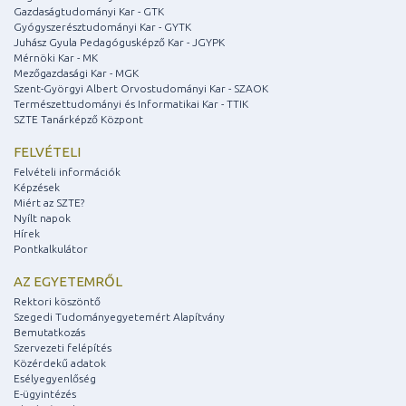
Gazdaságtudományi Kar - GTK
Gyógyszerésztudományi Kar - GYTK
Juhász Gyula Pedagógusképző Kar - JGYPK
Mérnöki Kar - MK
Mezőgazdasági Kar - MGK
Szent-Györgyi Albert Orvostudományi Kar - SZAOK
Természettudományi és Informatikai Kar - TTIK
SZTE Tanárképző Központ
FELVÉTELI
Felvételi információk
Képzések
Miért az SZTE?
Nyílt napok
Hírek
Pontkalkulátor
AZ EGYETEMRŐL
Rektori köszöntő
Szegedi Tudományegyetemért Alapítvány
Bemutatkozás
Szervezeti felépítés
Közérdekű adatok
Esélyegyenlőség
E-ügyintézés