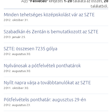
A(z)
"Felvételi"
kifejezés
1-20
találata az összes,
20
találatból.
Minden tehetséges középiskolást vár az SZTE
2012. október 31.
Szabadkán és Zentán is bemutatkozott az SZTE
2013. január 25.
SZTE: összesen 7235 gólya
2012. augusztus 30.
Nyilvánosak a pótfelvételi ponthatárok
2012. augusztus 30.
Nyílt napra várja a továbbtanulókat az SZTE
2011. október 30.
Pótfelvételis ponthatár: augusztus 29-én
2012. augusztus 23.