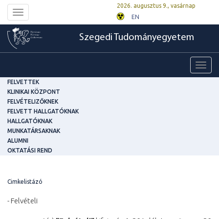
2026. augusztus 9., vasárnap
Toggle
EN
navigation
Szegedi Tudományegyetem
Toggl
navig
FELVETTEK
KLINIKAI KÖZPONT
FELVÉTELIZŐKNEK
FELVETT HALLGATÓKNAK
HALLGATÓKNAK
MUNKATÁRSAKNAK
ALUMNI
OKTATÁSI REND
Cimkelistázó
- Felvételi