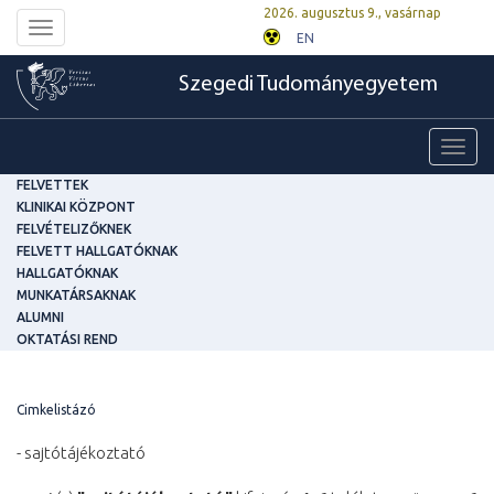
2026. augusztus 9., vasárnap
Toggle
EN
navigation
Szegedi Tudományegyetem
Toggl
navig
FELVETTEK
KLINIKAI KÖZPONT
FELVÉTELIZŐKNEK
FELVETT HALLGATÓKNAK
HALLGATÓKNAK
MUNKATÁRSAKNAK
ALUMNI
OKTATÁSI REND
Cimkelistázó
- sajtótájékoztató