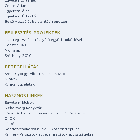
Egyetemtörténet
Centenárium
Egyetemi élet
Egyetemi Értesítő
Belső visszaélés-bejelentési rendszer
FEJLESZTÉSI PROJEKTEK
Interreg - Határon átnyúló együttműködések
Horizon2020
NKFI alap
Széchenyi 2020
BETEGELLÁTÁS
Szent-Györgyi Albert Klinikai Központ
Klinikák
Klinikai ügyeletek
HASZNOS LINKEK
Egyetemi klubok
Klebelsberg Könyvtár
József Attila Tanulmányi és Információs Központ
EHÖK
Térkép
Rendezvényhelyszín - SZTE központi épület
Karrier - Pályázatok egyetemi állásokra, tisztségekre