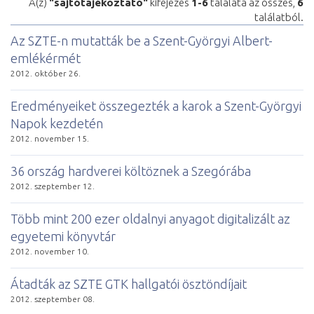
A(z)
"sajtótájékoztató"
kifejezés
1-6
találata az összes,
6
találatból.
Az SZTE-n mutatták be a Szent-Györgyi Albert-
emlékérmét
2012. október 26.
Eredményeiket összegezték a karok a Szent-Györgyi
Napok kezdetén
2012. november 15.
36 ország hardverei költöznek a Szegórába
2012. szeptember 12.
Több mint 200 ezer oldalnyi anyagot digitalizált az
egyetemi könyvtár
2012. november 10.
Átadták az SZTE GTK hallgatói ösztöndíjait
2012. szeptember 08.