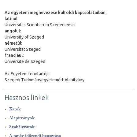
Az egyetem megnevezése külföldi kapcsolataiban:
latinul:
Universitas Scientiarum Szegediensis
angolul:
University of Szeged
németül:
Universit
ä
t Szeged
franciául:
Université de Szeged
Az Egyetem fenntartója:
Szegedi Tudományegyetemért Alapítvány
Hasznos linkek
Karok
Alapítványok
Szabályzatok
A tanév időrendi beosztása