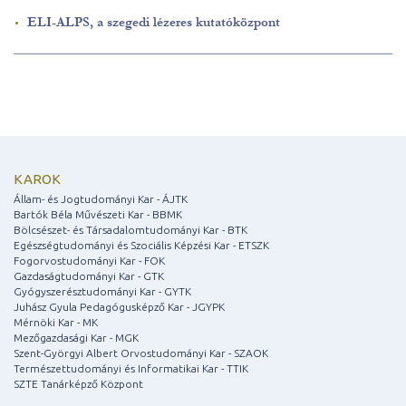
ELI-ALPS, a szegedi lézeres kutatóközpont
KAROK
Állam- és Jogtudományi Kar - ÁJTK
Bartók Béla Művészeti Kar - BBMK
Bölcsészet- és Társadalomtudományi Kar - BTK
Egészségtudományi és Szociális Képzési Kar - ETSZK
Fogorvostudományi Kar - FOK
Gazdaságtudományi Kar - GTK
Gyógyszerésztudományi Kar - GYTK
Juhász Gyula Pedagógusképző Kar - JGYPK
Mérnöki Kar - MK
Mezőgazdasági Kar - MGK
Szent-Györgyi Albert Orvostudományi Kar - SZAOK
Természettudományi és Informatikai Kar - TTIK
SZTE Tanárképző Központ