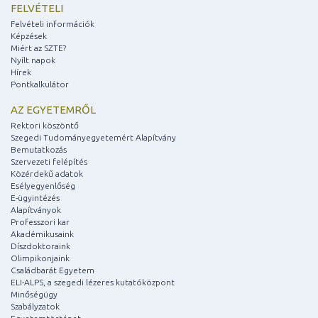
FELVÉTELI
Felvételi információk
Képzések
Miért az SZTE?
Nyílt napok
Hírek
Pontkalkulátor
AZ EGYETEMRŐL
Rektori köszöntő
Szegedi Tudományegyetemért Alapítvány
Bemutatkozás
Szervezeti felépítés
Közérdekű adatok
Esélyegyenlőség
E-ügyintézés
Alapítványok
Professzori kar
Akadémikusaink
Díszdoktoraink
Olimpikonjaink
Családbarát Egyetem
ELI-ALPS, a szegedi lézeres kutatóközpont
Minőségügy
Szabályzatok