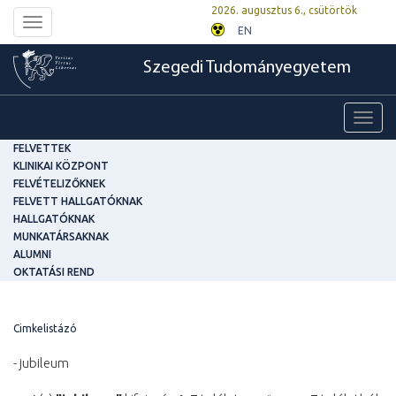
2026. augusztus 6., csütörtök
Toggle
EN
navigation
Szegedi Tudományegyetem
Toggl
navig
FELVETTEK
KLINIKAI KÖZPONT
FELVÉTELIZŐKNEK
FELVETT HALLGATÓKNAK
HALLGATÓKNAK
MUNKATÁRSAKNAK
ALUMNI
OKTATÁSI REND
Cimkelistázó
- jubileum