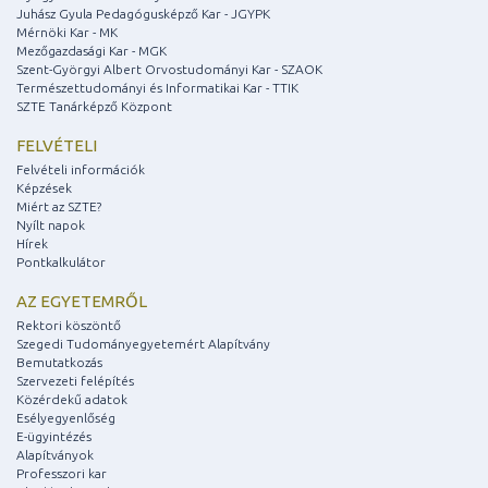
Juhász Gyula Pedagógusképző Kar - JGYPK
Mérnöki Kar - MK
Mezőgazdasági Kar - MGK
Szent-Györgyi Albert Orvostudományi Kar - SZAOK
Természettudományi és Informatikai Kar - TTIK
SZTE Tanárképző Központ
FELVÉTELI
Felvételi információk
Képzések
Miért az SZTE?
Nyílt napok
Hírek
Pontkalkulátor
AZ EGYETEMRŐL
Rektori köszöntő
Szegedi Tudományegyetemért Alapítvány
Bemutatkozás
Szervezeti felépítés
Közérdekű adatok
Esélyegyenlőség
E-ügyintézés
Alapítványok
Professzori kar