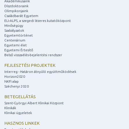
Akadémikusaink
Díszdoktoraink
Olimpikonjaink
Családbarát Egyetem
ELI-ALPS, a szegedi lézeres kutatóközpont
Minőségügy
Szabályzatok
Egyetemtörténet
Centenárium
Egyetemi élet
Egyetemi Értesítő
Belső visszaélés-bejelentési rendszer
FEJLESZTÉSI PROJEKTEK
Interreg - Határon átnyúló együttműködések
Horizon2020
NKFI alap
Széchenyi 2020
BETEGELLÁTÁS
Szent-Györgyi Albert Klinikai Központ
Klinikák
Klinikai ügyeletek
HASZNOS LINKEK