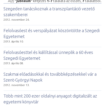
A(z)
"jubileum"
kifejezés
1-7
találata az összes,
7
találatból.
Szegeden tanácskoznak a transzplantáció vezető
szakemberei
2012. november 26.
Felolvasóest és verspályázat köszöntötte a Szegedi
Egyetemet
2013. április 10.
Felolvasóesttel és kiállítással ünneplik a 60 éves
Szegedi Egyetemet
2013. április 08.
Szakmai előadásokkal és továbbképzésekkel vár a
Szent-Györgyi Napok
2012. november 13.
Több mint 200 ezer oldalnyi anyagot digitalizált az
egyetemi könyvtár