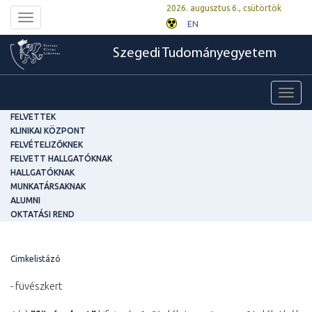
2026. augusztus 6., csütörtök
Toggle
EN
navigation
Szegedi Tudományegyetem
Toggl
navig
FELVETTEK
KLINIKAI KÖZPONT
FELVÉTELIZŐKNEK
FELVETT HALLGATÓKNAK
HALLGATÓKNAK
MUNKATÁRSAKNAK
ALUMNI
OKTATÁSI REND
Cimkelistázó
- füvészkert