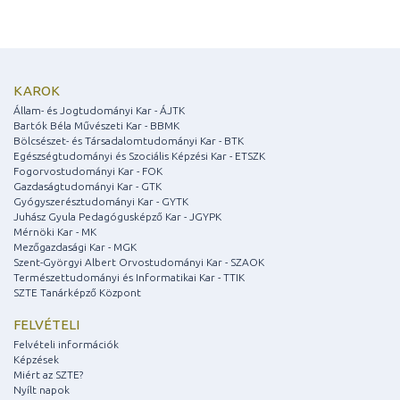
KAROK
Állam- és Jogtudományi Kar - ÁJTK
Bartók Béla Művészeti Kar - BBMK
Bölcsészet- és Társadalomtudományi Kar - BTK
Egészségtudományi és Szociális Képzési Kar - ETSZK
Fogorvostudományi Kar - FOK
Gazdaságtudományi Kar - GTK
Gyógyszerésztudományi Kar - GYTK
Juhász Gyula Pedagógusképző Kar - JGYPK
Mérnöki Kar - MK
Mezőgazdasági Kar - MGK
Szent-Györgyi Albert Orvostudományi Kar - SZAOK
Természettudományi és Informatikai Kar - TTIK
SZTE Tanárképző Központ
FELVÉTELI
Felvételi információk
Képzések
Miért az SZTE?
Nyílt napok