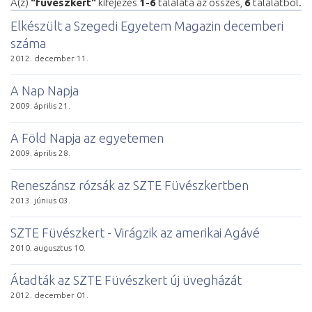
A(z)
"füvészkert"
kifejezés
1-6
találata az összes,
6
találatból.
Elkészült a Szegedi Egyetem Magazin decemberi
száma
2012. december 11.
A Nap Napja
2009. április 21.
A Föld Napja az egyetemen
2009. április 28.
Reneszánsz rózsák az SZTE Füvészkertben
2013. június 03.
SZTE Füvészkert - Virágzik az amerikai Agávé
2010. augusztus 10.
Átadták az SZTE Füvészkert új üvegházát
2012. december 01.