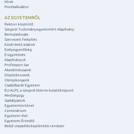
Hírek
Pontkalkulátor
AZ EGYETEMRŐL
Rektori köszöntő
Szegedi Tudományegyetemért Alapítvány
Bemutatkozás
Szervezeti felépítés
Közérdekű adatok
Esélyegyenlőség
E-ügyintézés
Alapítványok
Professzori kar
Akadémikusaink
Díszdoktoraink
Olimpikonjaink
Családbarát Egyetem
ELI-ALPS, a szegedi lézeres kutatóközpont
Minőségügy
Szabályzatok
Egyetemtörténet
Centenárium
Egyetemi élet
Egyetemi Értesítő
Belső visszaélés-bejelentési rendszer