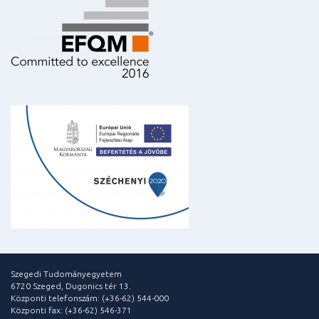
Szegedi Tudományegyetem
6720 Szeged, Dugonics tér 13.
Központi telefonszám: (+36-62) 544-000
Központi fax: (+36-62) 546-371