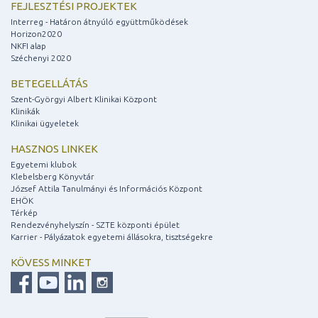
FEJLESZTÉSI PROJEKTEK
Interreg - Határon átnyúló együttműködések
Horizon2020
NKFI alap
Széchenyi 2020
BETEGELLÁTÁS
Szent-Györgyi Albert Klinikai Központ
Klinikák
Klinikai ügyeletek
HASZNOS LINKEK
Egyetemi klubok
Klebelsberg Könyvtár
József Attila Tanulmányi és Információs Központ
EHÖK
Térkép
Rendezvényhelyszín - SZTE központi épület
Karrier - Pályázatok egyetemi állásokra, tisztségekre
KÖVESS MINKET