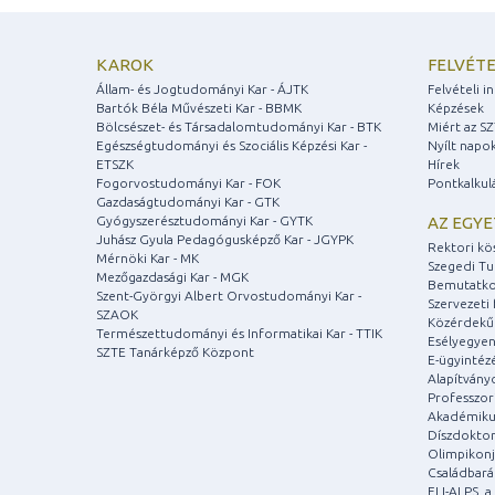
KAROK
FELVÉTE
Állam- és Jogtudományi Kar - ÁJTK
Felvételi 
Bartók Béla Művészeti Kar - BBMK
Képzések
Bölcsészet- és Társadalomtudományi Kar - BTK
Miért az S
Egészségtudományi és Szociális Képzési Kar -
Nyílt napo
ETSZK
Hírek
Fogorvostudományi Kar - FOK
Pontkalkul
Gazdaságtudományi Kar - GTK
Gyógyszerésztudományi Kar - GYTK
AZ EGY
Juhász Gyula Pedagógusképző Kar - JGYPK
Rektori kö
Mérnöki Kar - MK
Szegedi T
Mezőgazdasági Kar - MGK
Bemutatko
Szent-Györgyi Albert Orvostudományi Kar -
Szervezeti 
SZAOK
Közérdekű
Természettudományi és Informatikai Kar - TTIK
Esélyegyen
SZTE Tanárképző Központ
E-ügyintéz
Alapítvány
Professzori
Akadémiku
Díszdoktor
Olimpikonj
Családbar
ELI-ALPS, 