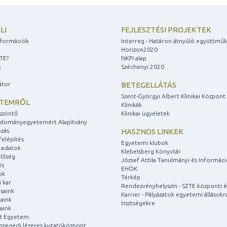
LI
FEJLESZTÉSI PROJEKTEK
információk
Interreg - Határon átnyúló együttmű
Horizon2020
ZTE?
NKFI alap
k
Széchenyi 2020
átor
BETEGELLÁTÁS
Szent-Györgyi Albert Klinikai Központ
ETEMRŐL
Klinikák
szöntő
Klinikai ügyeletek
udományegyetemért Alapítvány
zás
HASZNOS LINKEK
felépítés
Egyetemi klubok
 adatok
Klebelsberg Könyvtár
lőség
József Attila Tanulmányi és Informác
és
EHÖK
ok
Térkép
 kar
Rendezvényhelyszín - SZTE központi é
saink
Karrier - Pályázatok egyetemi állásokr
aink
tisztségekre
aink
át Egyetem
a szegedi lézeres kutatóközpont