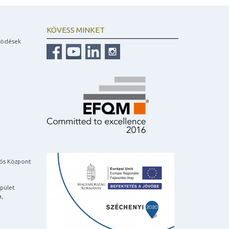
KÖVESS MINKET
ködések
iós Központ
pület
a,