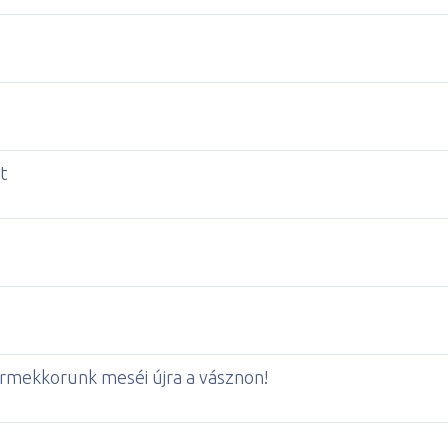
t
ermekkorunk meséi újra a vásznon!