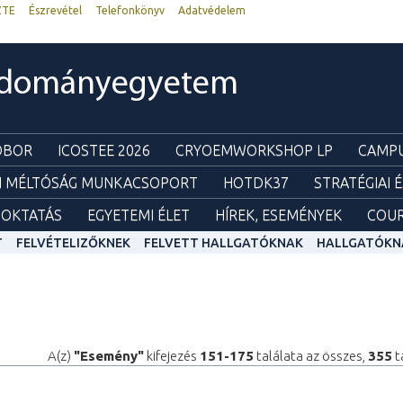
ZTE
Észrevétel
Telefonkönyv
Adatvédelem
udományegyetem
ZOBOR
ICOSTEE 2026
CRYOEMWORKSHOP LP
CAMPU
I MÉLTÓSÁG MUNKACSOPORT
HOTDK37
STRATÉGIAI 
OKTATÁS
EGYETEMI ÉLET
HÍREK, ESEMÉNYEK
COUR
T
FELVÉTELIZŐKNEK
FELVETT HALLGATÓKNAK
HALLGATÓKN
A(z)
"Esemény"
kifejezés
151-175
találata az összes,
355
t