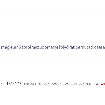
megjelenő történettudományi folyóirat bemutatkozása
151-175
150
176-200
201-225
226-250
251-275
276-300