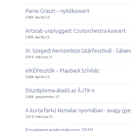
Parno Graszt – nyitókoncert
2009. április 23.
Artstab unplugged: Czutorchestra koncert
2009. április 23.
XI. Szegedi Nemzetközi Gitárfesztivál - Gálaes
2010. március 31.
elKÉPesztők – Playback Színház
2009. április 23.
Díszdiploma-átadó az ÁJTK-n
2009. szeptember 27.
A kurta farkú kismalac nyomában - avagy gy
2010. március 31.
Egyetemi egészségnap 2010