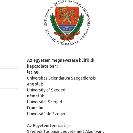
Az egyetem megnevezése külföldi
kapcsolataiban:
latinul:
Universitas Scientiarum Szegediensis
angolul:
University of Szeged
németül:
Universit
ä
t Szeged
franciául:
Université de Szeged
Az Egyetem fenntartója:
Szegedi Tudományegyetemért Alapítvány