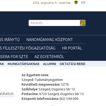
EN
2026. augusztus 9., vasárnap
S IRÁNYTŰ
NANOMŰANYAG KÖZPONT
ÉS FEJLESZTÉSI FŐIGAZGATÓSÁG
HR PORTÁL
SERA FOR SZTE
AZ EGYETEMRŐL
AK
MUNKATÁRSAKNAK
ALUMNI
OKTATÁSI REND
Az Egyetem neve:
Szegedi Tudományegyetem
Rövidített megnevezése:
SZTE
Székhelye:
Szeged, Dugonics tér 13.
alálatból.
Postacíme:
6720 Szeged, Dugonics tér 13.
Központi telefonszáma:
(62) 544-000