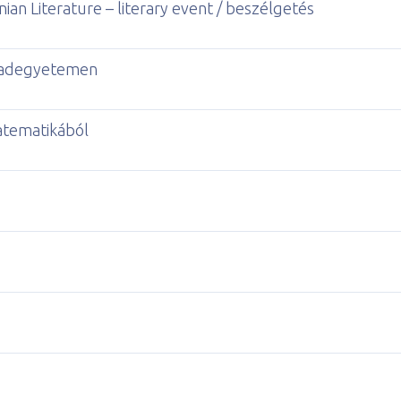
an Literature – literary event / beszélgetés
abadegyetemen
atematikából