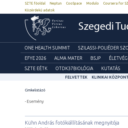
SZTE főoldal
Neptun
CooSpace
Modulo
Coursera for S
Közérdekű adatok
Szegedi T
ONE HEALTH SUMMIT
SZILASSI-POLIÉDER S
EFYE 2026
ALMA MATER
BSJP
ÉLETVÉG
SZTE EÉTK
OTDK37BIOLÓGIA
KUTATÁS
FELVETTEK
KLINIKAI KÖZPON
Cimkelistázó
- Esemény
Kühn András fotókiállításának megnyitója