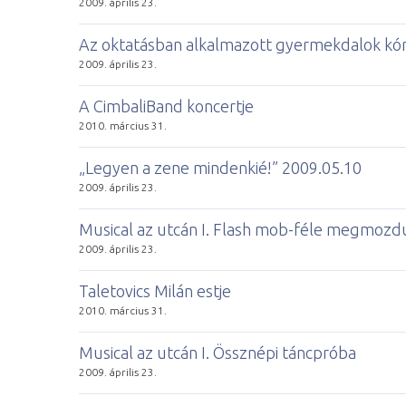
2009. április 23.
Az oktatásban alkalmazott gyermekdalok kór
2009. április 23.
A CimbaliBand koncertje
2010. március 31.
„Legyen a zene mindenkié!” 2009.05.10
2009. április 23.
Musical az utcán I. Flash mob-féle megmozd
2009. április 23.
Taletovics Milán estje
2010. március 31.
Musical az utcán I. Össznépi táncpróba
2009. április 23.