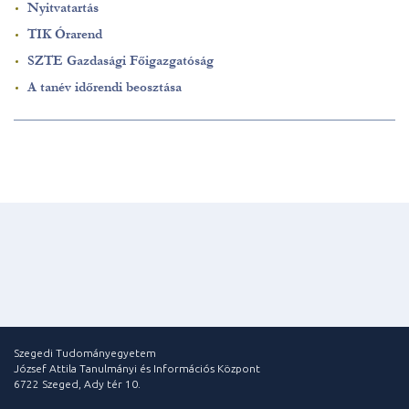
Nyitvatartás
TIK Órarend
SZTE Gazdasági Főigazgatóság
A tanév időrendi beosztása
Szegedi Tudományegyetem
József Attila Tanulmányi és Információs Központ
6722 Szeged, Ady tér 10.