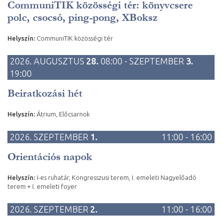
CommuniTIK közösségi tér: könyvcsere
polc, csocsó, ping-pong, XBoksz
Helyszín:
CommuniTIK közösségi tér
2026. AUGUSZTUS
28.
08:00 - SZEPTEMBER
3.
19:00
Beiratkozási hét
Helyszín:
Átrium, Előcsarnok
2026. SZEPTEMBER
1.
11:00 - 16:00
Orientációs napok
Helyszín:
I-es ruhatár, Kongresszusi terem, I. emeleti Nagyelőadó
terem + I. emeleti foyer
2026. SZEPTEMBER
2.
11:00 - 16:00