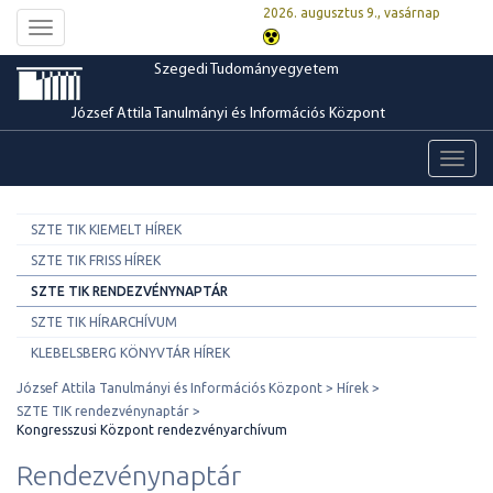
2026. augusztus 9., vasárnap
Toggle
navigation
Szegedi Tudományegyetem
József Attila Tanulmányi és Információs Központ
Toggl
navig
SZTE TIK KIEMELT HÍREK
SZTE TIK FRISS HÍREK
SZTE TIK RENDEZVÉNYNAPTÁR
SZTE TIK HÍRARCHÍVUM
KLEBELSBERG KÖNYVTÁR HÍREK
József Attila Tanulmányi és Információs Központ
Hírek
SZTE TIK rendezvénynaptár
Kongresszusi Központ rendezvényarchívum
Rendezvénynaptár