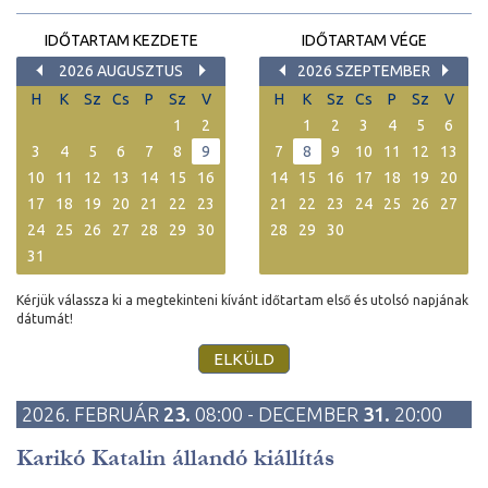
IDŐTARTAM KEZDETE
IDŐTARTAM VÉGE
2026 AUGUSZTUS
2026 SZEPTEMBER
H
K
Sz
Cs
P
Sz
V
H
K
Sz
Cs
P
Sz
V
1
2
1
2
3
4
5
6
3
4
5
6
7
8
9
7
8
9
10
11
12
13
10
11
12
13
14
15
16
14
15
16
17
18
19
20
17
18
19
20
21
22
23
21
22
23
24
25
26
27
24
25
26
27
28
29
30
28
29
30
31
Kérjük válassza ki a megtekinteni kívánt időtartam első és utolsó napjának
dátumát!
2026. FEBRUÁR
23.
08:00 - DECEMBER
31.
20:00
Karikó Katalin állandó kiállítás