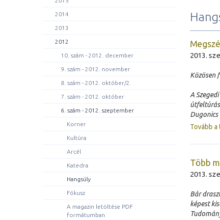
2015
Hang
2014
2013
2012
Megszé
2013. sz
10. szám - 2012. december
9. szám - 2012. november
Közösen f
8. szám - 2012. október/2.
A Szegedi
7. szám - 2012. október
útfeltúrá
6. szám - 2012. szeptember
Dugonics 
Korner
Tovább a 
Kultúra
Arcél
Több mi
Katedra
2013. sz
Hangsúly
Fókusz
Bár drasz
képest ki
A magazin letöltése PDF
Tudomány
formátumban