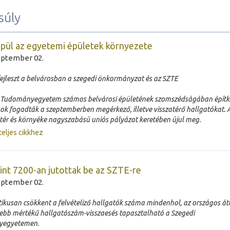
súly
pül az egyetemi épületek környezete
eptember 02.
ejleszt a belvárosban a szegedi önkormányzat és az SZTE
 Tudományegyetem számos belvárosi épületének szomszédságában építk
sok fogadták a szeptemberben megérkező, illetve visszatérő hallgatókat. 
tér és környéke nagyszabású uniós pályázat keretében újul meg.
teljes cikkhez
nt 7200-an jutottak be az SZTE-re
eptember 02.
tikusan csökkent a felvételiző hallgatók száma mindenhol, az országos á
sebb mértékű hallgatószám-visszaesés tapasztalható a Szegedi
egyetemen.