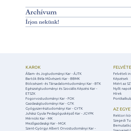
Archívum
Írjon nekünk!
KAROK
FELVÉTE
Állam- és Jogtudományi Kar - ÁJTK
Felvételi 
Bartók Béla Művészeti Kar - BBMK
Képzések
Bölcsészet- és Társadalomtudományi Kar - BTK
Miért az S
Egészségtudományi és Szociális Képzési Kar -
Nyílt napo
ETSZK
Hírek
Fogorvostudományi Kar - FOK
Pontkalkul
Gazdaságtudományi Kar - GTK
Gyógyszerésztudományi Kar - GYTK
AZ EGY
Juhász Gyula Pedagógusképző Kar - JGYPK
Rektori kö
Mérnöki Kar - MK
Szegedi T
Mezőgazdasági Kar - MGK
Bemutatko
Szent-Györgyi Albert Orvostudományi Kar -
Szervezeti 