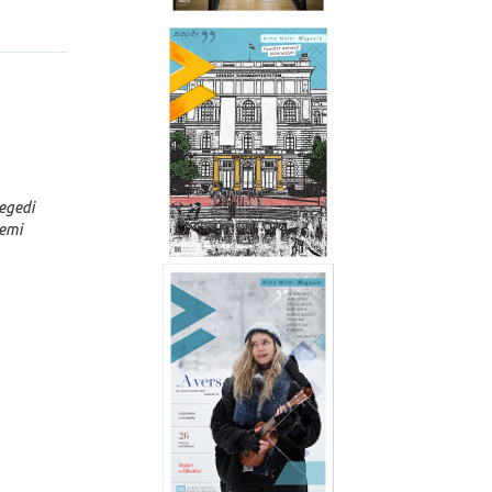
zegedi
temi