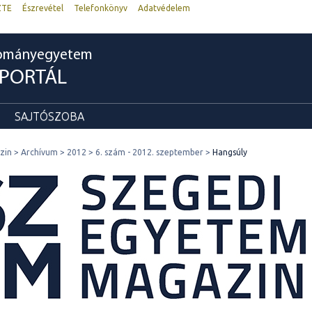
ZTE
Észrevétel
Telefonkönyv
Adatvédelem
dományegyetem
RPORTÁL
SAJTÓSZOBA
zin
Archívum
2012
6. szám - 2012. szeptember
Hangsúly