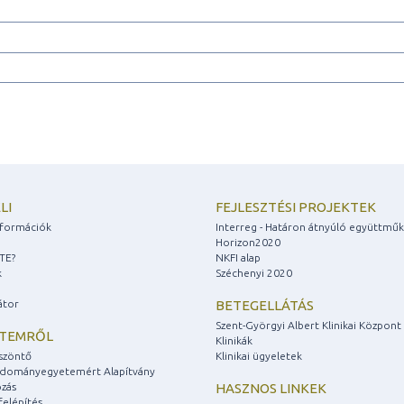
LI
FEJLESZTÉSI PROJEKTEK
információk
Interreg - Határon átnyúló együttmű
Horizon2020
ZTE?
NKFI alap
k
Széchenyi 2020
átor
BETEGELLÁTÁS
Szent-Györgyi Albert Klinikai Központ
ETEMRŐL
Klinikák
szöntő
Klinikai ügyeletek
udományegyetemért Alapítvány
zás
HASZNOS LINKEK
felépítés