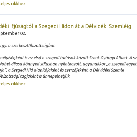
teljes cikkhez
déki Ifjúságtól a Szegedi Hídon át a Délvidéki Szemléig
eptember 02.
rgyi a szerkesztőbizottságban
élyiségként is az első a szegedi tudósok között Szent-Györgyi Albert. A s
obel-díjasa könnyed stílusban nyilatkozott, ugyanakkor „a szegedi egye
pja”, a Szegedi Híd alapítójaként és szerzőjeként, a Délvidéki Szemle
bizottsági tagjaként is ünnepelhetjük.
teljes cikkhez