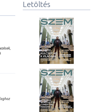
Letöltés
ezések,
A
tlaghoz