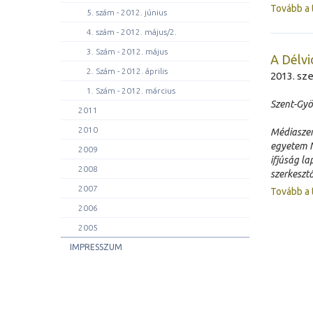
Tovább a 
5. szám - 2012. június
4. szám - 2012. május/2.
3. Szám - 2012. május
A Délvi
2. Szám - 2012. április
2013. sz
1. Szám - 2012. március
Szent-Gyö
2011
2010
Médiaszem
egyetem N
2009
ifjúság la
2008
szerkesztő
2007
Tovább a 
2006
2005
IMPRESSZUM