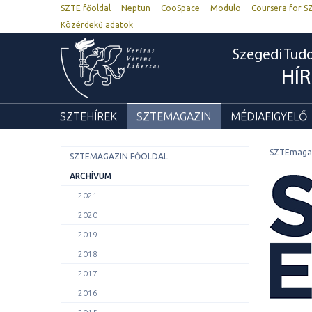
SZTE főoldal
Neptun
CooSpace
Modulo
Coursera for S
Közérdekű adatok
Szegedi Tu
HÍ
SZTEHÍREK
SZTEMAGAZIN
MÉDIAFIGYELŐ
SZTEmaga
SZTEMAGAZIN FŐOLDAL
ARCHÍVUM
2021
2020
2019
2018
2017
2016