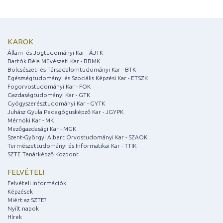
KAROK
Állam- és Jogtudományi Kar - ÁJTK
Bartók Béla Művészeti Kar - BBMK
Bölcsészet- és Társadalomtudományi Kar - BTK
Egészségtudományi és Szociális Képzési Kar - ETSZK
Fogorvostudományi Kar - FOK
Gazdaságtudományi Kar - GTK
Gyógyszerésztudományi Kar - GYTK
Juhász Gyula Pedagógusképző Kar - JGYPK
Mérnöki Kar - MK
Mezőgazdasági Kar - MGK
Szent-Györgyi Albert Orvostudományi Kar - SZAOK
Természettudományi és Informatikai Kar - TTIK
SZTE Tanárképző Központ
FELVÉTELI
Felvételi információk
Képzések
Miért az SZTE?
Nyílt napok
Hírek