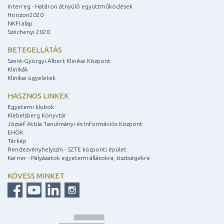
Interreg - Határon átnyúló együttműködések
Horizon2020
NKFI alap
Széchenyi 2020
BETEGELLÁTÁS
Szent-Györgyi Albert Klinikai Központ
Klinikák
Klinikai ügyeletek
HASZNOS LINKEK
Egyetemi klubok
Klebelsberg Könyvtár
József Attila Tanulmányi és Információs Központ
EHÖK
Térkép
Rendezvényhelyszín - SZTE központi épület
Karrier - Pályázatok egyetemi állásokra, tisztségekre
KÖVESS MINKET