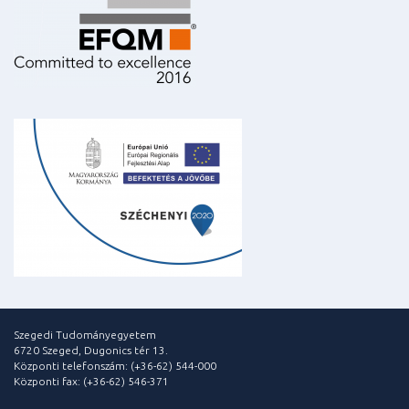
Szegedi Tudományegyetem
6720 Szeged, Dugonics tér 13.
Központi telefonszám: (+36-62) 544-000
Központi fax: (+36-62) 546-371