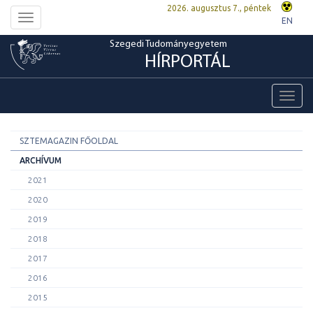
2026. augusztus 7., péntek
Toggle
EN
navigation
Szegedi Tudományegyetem
HÍRPORTÁL
Toggl
navig
SZTEMAGAZIN FŐOLDAL
ARCHÍVUM
2021
2020
2019
2018
2017
2016
2015