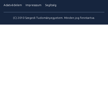
Adatvédelem
Impresszum
Segítség
(C) 2010 Szegedi Tudományegyetem. Minden jog fenntartva.