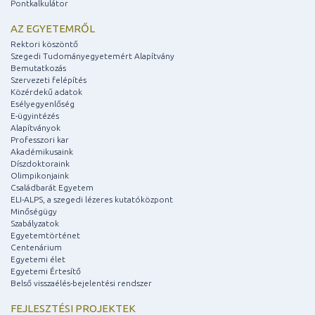
Pontkalkulátor
AZ EGYETEMRŐL
Rektori köszöntő
Szegedi Tudományegyetemért Alapítvány
Bemutatkozás
Szervezeti felépítés
Közérdekű adatok
Esélyegyenlőség
E-ügyintézés
Alapítványok
Professzori kar
Akadémikusaink
Díszdoktoraink
Olimpikonjaink
Családbarát Egyetem
ELI-ALPS, a szegedi lézeres kutatóközpont
Minőségügy
Szabályzatok
Egyetemtörténet
Centenárium
Egyetemi élet
Egyetemi Értesítő
Belső visszaélés-bejelentési rendszer
FEJLESZTÉSI PROJEKTEK