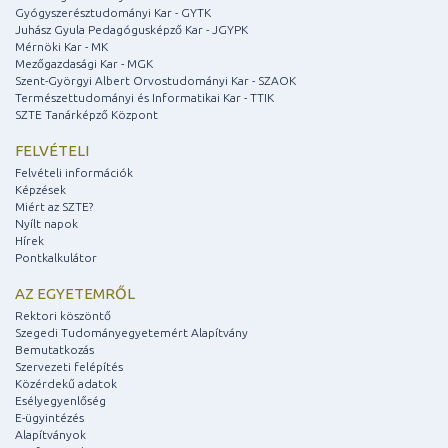
Gyógyszerésztudományi Kar - GYTK
Juhász Gyula Pedagógusképző Kar - JGYPK
Mérnöki Kar - MK
Mezőgazdasági Kar - MGK
Szent-Györgyi Albert Orvostudományi Kar - SZAOK
Természettudományi és Informatikai Kar - TTIK
SZTE Tanárképző Központ
FELVÉTELI
Felvételi információk
Képzések
Miért az SZTE?
Nyílt napok
Hírek
Pontkalkulátor
AZ EGYETEMRŐL
Rektori köszöntő
Szegedi Tudományegyetemért Alapítvány
Bemutatkozás
Szervezeti felépítés
Közérdekű adatok
Esélyegyenlőség
E-ügyintézés
Alapítványok