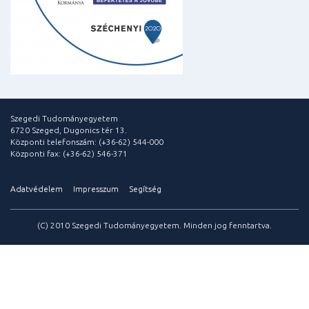
Szegedi Tudományegyetem
6720 Szeged, Dugonics tér 13.
Központi telefonszám: (+36-62) 544-000
Központi fax: (+36-62) 546-371
Adatvédelem
Impresszum
Segítség
(C) 2010 Szegedi Tudományegyetem. Minden jog fenntartva.