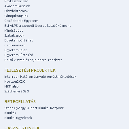
Professzori kar
Akadémikusaink
Díszdoktoraink
Olimpikonjaink
Családbarát Egyetem
ELI-ALPS, a szegedi lézeres kutatóközpont
Minőségügy
Szabályzatok
Egyetemtörténet
Centenárium
Egyetemi élet
Egyetemi Értesítő
Belső visszaélés-bejelentési rendszer
FEJLESZTÉSI PROJEKTEK
Interreg - Határon átnyúló együttműködések
Horizon2020
NKFI alap
Széchenyi 2020
BETEGELLÁTÁS
Szent-Györgyi Albert Klinikai Központ
Klinikák
Klinikai ügyeletek
HASZNOS LINKEK