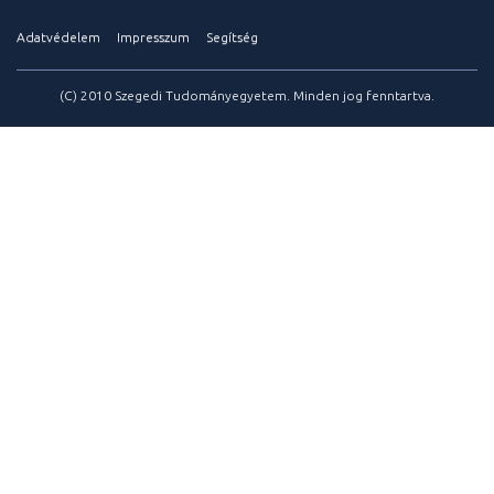
Adatvédelem
Impresszum
Segítség
(C) 2010 Szegedi Tudományegyetem. Minden jog fenntartva.