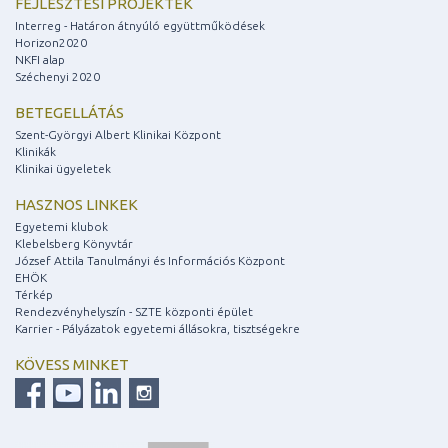
FEJLESZTÉSI PROJEKTEK
Interreg - Határon átnyúló együttműködések
Horizon2020
NKFI alap
Széchenyi 2020
BETEGELLÁTÁS
Szent-Györgyi Albert Klinikai Központ
Klinikák
Klinikai ügyeletek
HASZNOS LINKEK
Egyetemi klubok
Klebelsberg Könyvtár
József Attila Tanulmányi és Információs Központ
EHÖK
Térkép
Rendezvényhelyszín - SZTE központi épület
Karrier - Pályázatok egyetemi állásokra, tisztségekre
KÖVESS MINKET