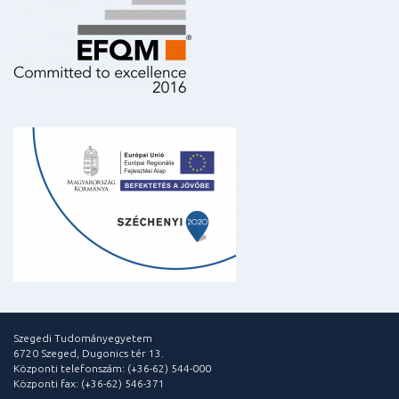
Szegedi Tudományegyetem
6720 Szeged, Dugonics tér 13.
Központi telefonszám: (+36-62) 544-000
Központi fax: (+36-62) 546-371