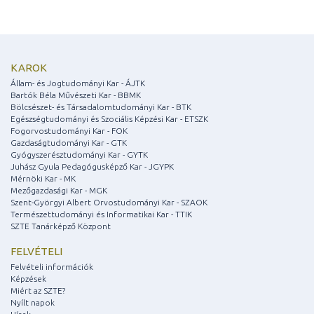
KAROK
Állam- és Jogtudományi Kar - ÁJTK
Bartók Béla Művészeti Kar - BBMK
Bölcsészet- és Társadalomtudományi Kar - BTK
Egészségtudományi és Szociális Képzési Kar - ETSZK
Fogorvostudományi Kar - FOK
Gazdaságtudományi Kar - GTK
Gyógyszerésztudományi Kar - GYTK
Juhász Gyula Pedagógusképző Kar - JGYPK
Mérnöki Kar - MK
Mezőgazdasági Kar - MGK
Szent-Györgyi Albert Orvostudományi Kar - SZAOK
Természettudományi és Informatikai Kar - TTIK
SZTE Tanárképző Központ
FELVÉTELI
Felvételi információk
Képzések
Miért az SZTE?
Nyílt napok