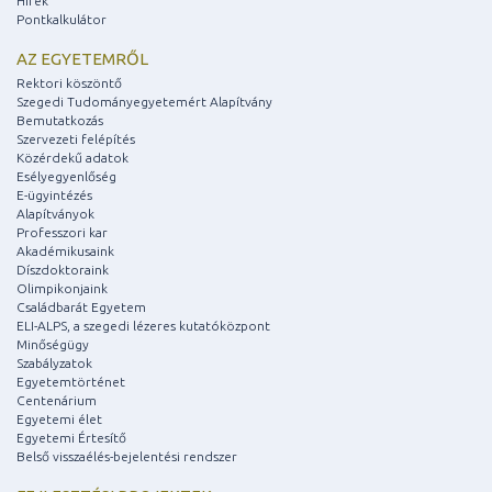
Hírek
Pontkalkulátor
AZ EGYETEMRŐL
Rektori köszöntő
Szegedi Tudományegyetemért Alapítvány
Bemutatkozás
Szervezeti felépítés
Közérdekű adatok
Esélyegyenlőség
E-ügyintézés
Alapítványok
Professzori kar
Akadémikusaink
Díszdoktoraink
Olimpikonjaink
Családbarát Egyetem
ELI-ALPS, a szegedi lézeres kutatóközpont
Minőségügy
Szabályzatok
Egyetemtörténet
Centenárium
Egyetemi élet
Egyetemi Értesítő
Belső visszaélés-bejelentési rendszer