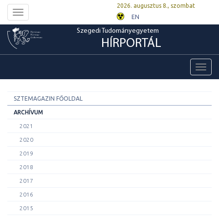
2026. augusztus 8., szombat
Toggle
EN
navigation
Szegedi Tudományegyetem
HÍRPORTÁL
Toggl
navig
SZTEMAGAZIN FŐOLDAL
ARCHÍVUM
2021
2020
2019
2018
2017
2016
2015