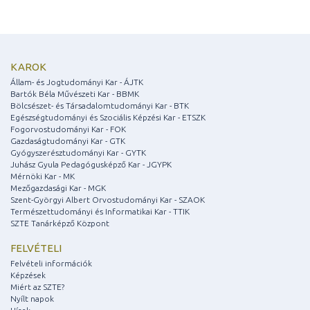
KAROK
Állam- és Jogtudományi Kar - ÁJTK
Bartók Béla Művészeti Kar - BBMK
Bölcsészet- és Társadalomtudományi Kar - BTK
Egészségtudományi és Szociális Képzési Kar - ETSZK
Fogorvostudományi Kar - FOK
Gazdaságtudományi Kar - GTK
Gyógyszerésztudományi Kar - GYTK
Juhász Gyula Pedagógusképző Kar - JGYPK
Mérnöki Kar - MK
Mezőgazdasági Kar - MGK
Szent-Györgyi Albert Orvostudományi Kar - SZAOK
Természettudományi és Informatikai Kar - TTIK
SZTE Tanárképző Központ
FELVÉTELI
Felvételi információk
Képzések
Miért az SZTE?
Nyílt napok