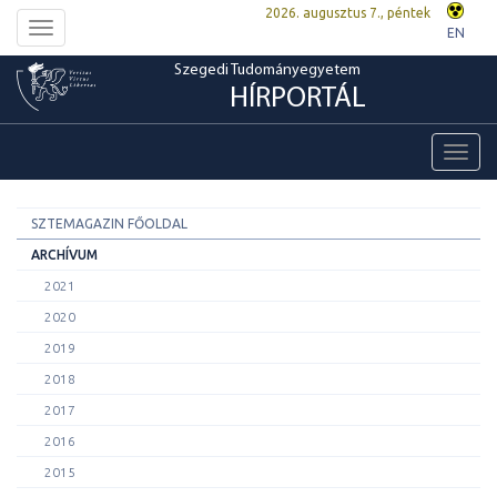
2026. augusztus 7., péntek
Toggle
EN
navigation
Szegedi Tudományegyetem
HÍRPORTÁL
Toggl
navig
SZTEMAGAZIN FŐOLDAL
ARCHÍVUM
2021
2020
2019
2018
2017
2016
2015