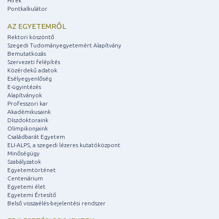
Hírek
Pontkalkulátor
AZ EGYETEMRŐL
Rektori köszöntő
Szegedi Tudományegyetemért Alapítvány
Bemutatkozás
Szervezeti felépítés
Közérdekű adatok
Esélyegyenlőség
E-ügyintézés
Alapítványok
Professzori kar
Akadémikusaink
Díszdoktoraink
Olimpikonjaink
Családbarát Egyetem
ELI-ALPS, a szegedi lézeres kutatóközpont
Minőségügy
Szabályzatok
Egyetemtörténet
Centenárium
Egyetemi élet
Egyetemi Értesítő
Belső visszaélés-bejelentési rendszer