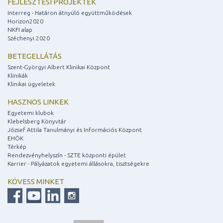
FEJLESZTÉSI PROJEKTEK
Interreg - Határon átnyúló együttműködések
Horizon2020
NKFI alap
Széchenyi 2020
BETEGELLÁTÁS
Szent-Györgyi Albert Klinikai Központ
Klinikák
Klinikai ügyeletek
HASZNOS LINKEK
Egyetemi klubok
Klebelsberg Könyvtár
József Attila Tanulmányi és Információs Központ
EHÖK
Térkép
Rendezvényhelyszín - SZTE központi épület
Karrier - Pályázatok egyetemi állásokra, tisztségekre
KÖVESS MINKET