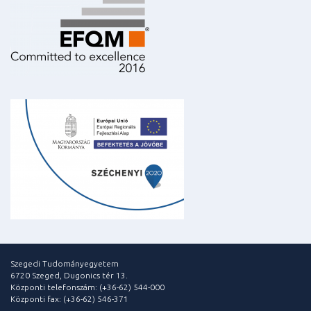
Szegedi Tudományegyetem
6720 Szeged, Dugonics tér 13.
Központi telefonszám: (+36-62) 544-000
Központi fax: (+36-62) 546-371