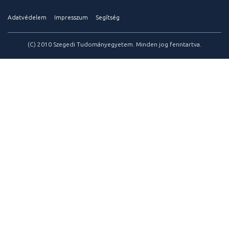
Adatvédelem
Impresszum
Segítség
(C) 2010 Szegedi Tudományegyetem. Minden jog fenntartva.