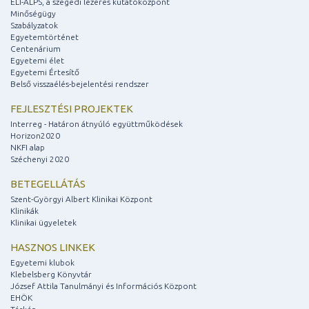
ELI-ALPS, a szegedi lézeres kutatóközpont
Minőségügy
Szabályzatok
Egyetemtörténet
Centenárium
Egyetemi élet
Egyetemi Értesítő
Belső visszaélés-bejelentési rendszer
FEJLESZTÉSI PROJEKTEK
Interreg - Határon átnyúló együttműködések
Horizon2020
NKFI alap
Széchenyi 2020
BETEGELLÁTÁS
Szent-Györgyi Albert Klinikai Központ
Klinikák
Klinikai ügyeletek
HASZNOS LINKEK
Egyetemi klubok
Klebelsberg Könyvtár
József Attila Tanulmányi és Információs Központ
EHÖK