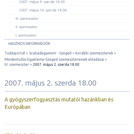
2007. május 9. szerda 18.00
2007. május 16. szerda 18.00
III. szemeszter
II. szemeszter
I. szemeszter
HASZNOS INFORMÁCIÓK
Tudásportál
Szabadegyetem - Szeged
Korábbi szemeszterek
Mindentudás Egyeteme-Szeged szemesztereinek előadásai
IV. szemeszter
2007. május 2. szerda 18.00
2007. május 2. szerda 18.00
A gyógyszerfogyasztás mutatói hazánkban és
Európában