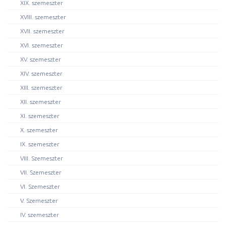
XIX. szemeszter
XVIII. szemeszter
XVII. szemeszter
XVI. szemeszter
XV. szemeszter
XIV. szemeszter
XIII. szemeszter
XII. szemeszter
XI. szemeszter
X. szemeszter
IX. szemeszter
VIII. Szemeszter
VII. Szemeszter
VI. Szemeszter
V. Szemeszter
IV. szemeszter