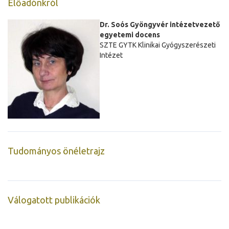
Előadónkról
Dr. Soós Gyöngyvér intézetvezető
egyetemi docens
SZTE GYTK Klinikai Gyógyszerészeti
Intézet
Tudományos önéletrajz
Válogatott publikációk