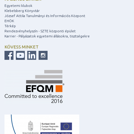
Egyetemi klubok
Klebelsberg Könyvtár
József Attila Tanulmányi és Információs Központ
EHÖK
Térkép
Rendezvényhelyszín - SZTE központi épület
Karrier - Pályázatok egyetemi állásokra, tisztségekre
KÖVESS MINKET