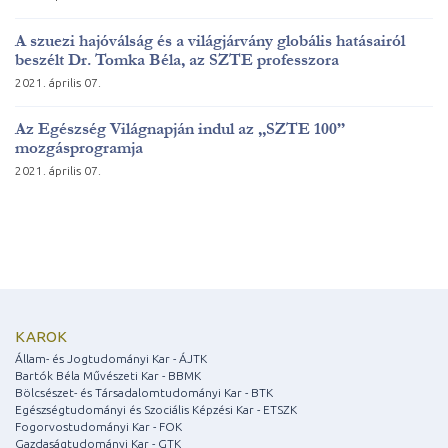
A szuezi hajóválság és a világjárvány globális hatásairól
beszélt Dr. Tomka Béla, az SZTE professzora
2021. április 07.
Az Egészség Világnapján indul az „SZTE 100”
mozgásprogramja
2021. április 07.
KAROK
Állam- és Jogtudományi Kar - ÁJTK
Bartók Béla Művészeti Kar - BBMK
Bölcsészet- és Társadalomtudományi Kar - BTK
Egészségtudományi és Szociális Képzési Kar - ETSZK
Fogorvostudományi Kar - FOK
Gazdaságtudományi Kar - GTK