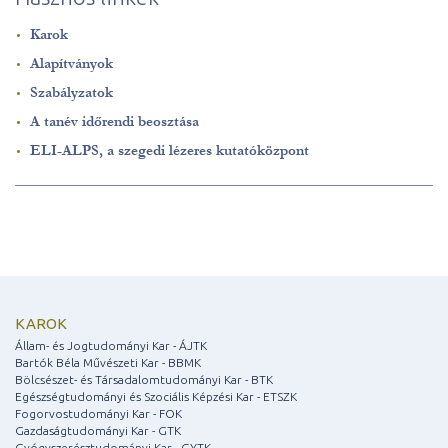
Karok
Alapítványok
Szabályzatok
A tanév időrendi beosztása
ELI-ALPS, a szegedi lézeres kutatóközpont
KAROK
Állam- és Jogtudományi Kar - ÁJTK
Bartók Béla Művészeti Kar - BBMK
Bölcsészet- és Társadalomtudományi Kar - BTK
Egészségtudományi és Szociális Képzési Kar - ETSZK
Fogorvostudományi Kar - FOK
Gazdaságtudományi Kar - GTK
Gyógyszerésztudományi Kar - GYTK