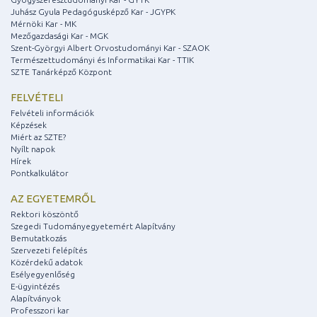
Juhász Gyula Pedagógusképző Kar - JGYPK
Mérnöki Kar - MK
Mezőgazdasági Kar - MGK
Szent-Györgyi Albert Orvostudományi Kar - SZAOK
Természettudományi és Informatikai Kar - TTIK
SZTE Tanárképző Központ
FELVÉTELI
Felvételi információk
Képzések
Miért az SZTE?
Nyílt napok
Hírek
Pontkalkulátor
AZ EGYETEMRŐL
Rektori köszöntő
Szegedi Tudományegyetemért Alapítvány
Bemutatkozás
Szervezeti felépítés
Közérdekű adatok
Esélyegyenlőség
E-ügyintézés
Alapítványok
Professzori kar