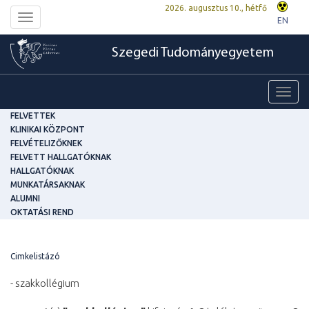
2026. augusztus 10., hétfő
Toggle
EN
navigation
Szegedi Tudományegyetem
Toggl
navig
FELVETTEK
KLINIKAI KÖZPONT
FELVÉTELIZŐKNEK
FELVETT HALLGATÓKNAK
HALLGATÓKNAK
MUNKATÁRSAKNAK
ALUMNI
OKTATÁSI REND
Cimkelistázó
- szakkollégium