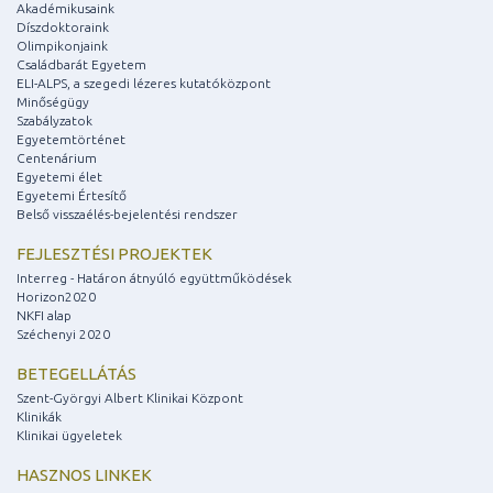
Akadémikusaink
Díszdoktoraink
Olimpikonjaink
Családbarát Egyetem
ELI-ALPS, a szegedi lézeres kutatóközpont
Minőségügy
Szabályzatok
Egyetemtörténet
Centenárium
Egyetemi élet
Egyetemi Értesítő
Belső visszaélés-bejelentési rendszer
FEJLESZTÉSI PROJEKTEK
Interreg - Határon átnyúló együttműködések
Horizon2020
NKFI alap
Széchenyi 2020
BETEGELLÁTÁS
Szent-Györgyi Albert Klinikai Központ
Klinikák
Klinikai ügyeletek
HASZNOS LINKEK