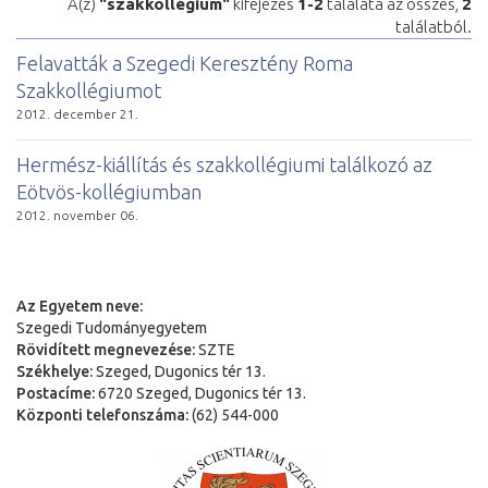
A(z)
"szakkollégium"
kifejezés
1-2
találata az összes,
2
találatból.
Felavatták a Szegedi Keresztény Roma
Szakkollégiumot
2012. december 21.
Hermész-kiállítás és szakkollégiumi találkozó az
Eötvös-kollégiumban
2012. november 06.
Az Egyetem neve:
Szegedi Tudományegyetem
Rövidített megnevezése:
SZTE
Székhelye:
Szeged, Dugonics tér 13.
Postacíme:
6720 Szeged, Dugonics tér 13.
Központi telefonszáma:
(62) 544-000