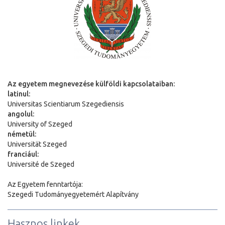
Az egyetem megnevezése külföldi kapcsolataiban:
latinul:
Universitas Scientiarum Szegediensis
angolul:
University of Szeged
németül:
Universit
ä
t Szeged
franciául:
Université de Szeged
Az Egyetem fenntartója:
Szegedi Tudományegyetemért Alapítvány
Hasznos linkek