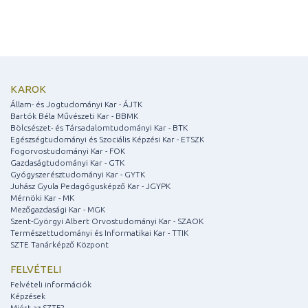
KAROK
Állam- és Jogtudományi Kar - ÁJTK
Bartók Béla Művészeti Kar - BBMK
Bölcsészet- és Társadalomtudományi Kar - BTK
Egészségtudományi és Szociális Képzési Kar - ETSZK
Fogorvostudományi Kar - FOK
Gazdaságtudományi Kar - GTK
Gyógyszerésztudományi Kar - GYTK
Juhász Gyula Pedagógusképző Kar - JGYPK
Mérnöki Kar - MK
Mezőgazdasági Kar - MGK
Szent-Györgyi Albert Orvostudományi Kar - SZAOK
Természettudományi és Informatikai Kar - TTIK
SZTE Tanárképző Központ
FELVÉTELI
Felvételi információk
Képzések
Miért az SZTE?