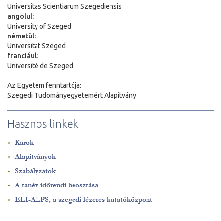
Universitas Scientiarum Szegediensis
angolul:
University of Szeged
németül:
Universit
ä
t Szeged
franciául:
Université de Szeged
Az Egyetem fenntartója:
Szegedi Tudományegyetemért Alapítvány
Hasznos linkek
Karok
Alapítványok
Szabályzatok
A tanév időrendi beosztása
ELI-ALPS, a szegedi lézeres kutatóközpont