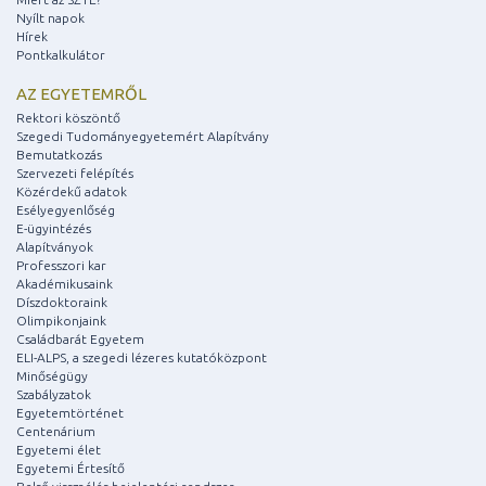
Nyílt napok
Hírek
Pontkalkulátor
AZ EGYETEMRŐL
Rektori köszöntő
Szegedi Tudományegyetemért Alapítvány
Bemutatkozás
Szervezeti felépítés
Közérdekű adatok
Esélyegyenlőség
E-ügyintézés
Alapítványok
Professzori kar
Akadémikusaink
Díszdoktoraink
Olimpikonjaink
Családbarát Egyetem
ELI-ALPS, a szegedi lézeres kutatóközpont
Minőségügy
Szabályzatok
Egyetemtörténet
Centenárium
Egyetemi élet
Egyetemi Értesítő