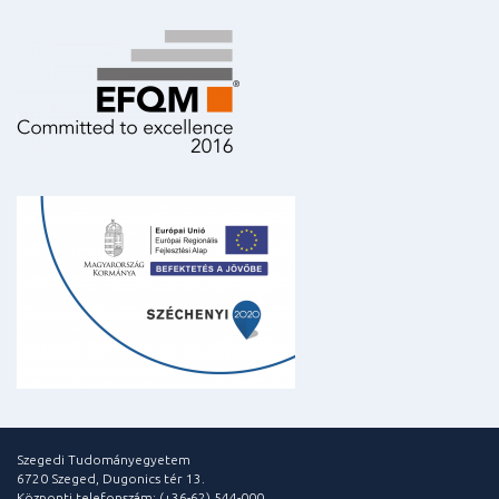
Szegedi Tudományegyetem
6720 Szeged, Dugonics tér 13.
Központi telefonszám: (+36-62) 544-000