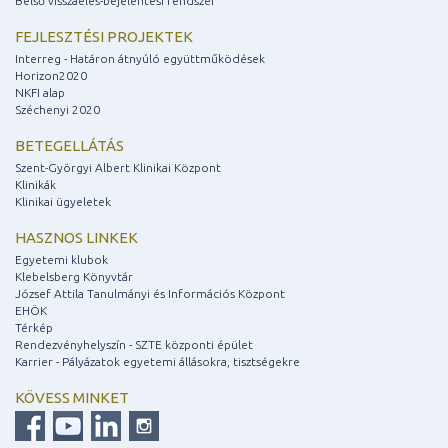
Belső visszaélés-bejelentési rendszer
FEJLESZTÉSI PROJEKTEK
Interreg - Határon átnyúló együttműködések
Horizon2020
NKFI alap
Széchenyi 2020
BETEGELLÁTÁS
Szent-Györgyi Albert Klinikai Központ
Klinikák
Klinikai ügyeletek
HASZNOS LINKEK
Egyetemi klubok
Klebelsberg Könyvtár
József Attila Tanulmányi és Információs Központ
EHÖK
Térkép
Rendezvényhelyszín - SZTE központi épület
Karrier - Pályázatok egyetemi állásokra, tisztségekre
KÖVESS MINKET