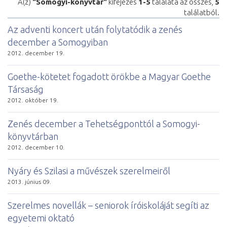
A(z)
"Somogyi-könyvtár"
kifejezés
1-5
találata az összes,
5
találatból.
Az adventi koncert után folytatódik a zenés
december a Somogyiban
2012. december 19.
Goethe-kötetet fogadott örökbe a Magyar Goethe
Társaság
2012. október 19.
Zenés december a Tehetségponttól a Somogyi-
könyvtárban
2012. december 10.
Nyáry és Szilasi a művészek szerelmeiről
2013. június 09.
Szerelmes novellák – seniorok íróiskoláját segíti az
egyetemi oktató