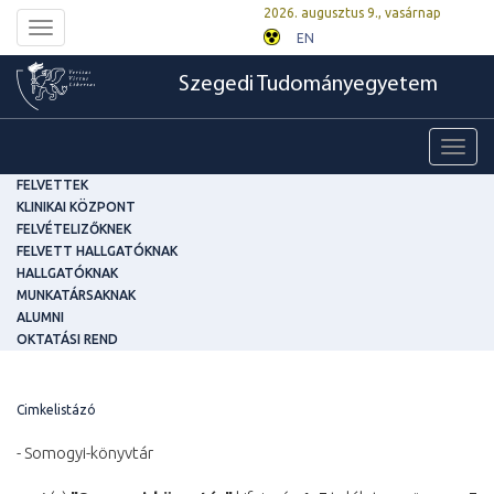
2026. augusztus 9., vasárnap
Toggle
EN
navigation
Szegedi Tudományegyetem
Toggl
navig
FELVETTEK
KLINIKAI KÖZPONT
FELVÉTELIZŐKNEK
FELVETT HALLGATÓKNAK
HALLGATÓKNAK
MUNKATÁRSAKNAK
ALUMNI
OKTATÁSI REND
Cimkelistázó
- Somogyi-könyvtár