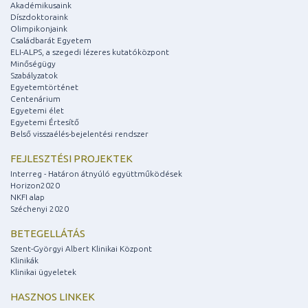
Akadémikusaink
Díszdoktoraink
Olimpikonjaink
Családbarát Egyetem
ELI-ALPS, a szegedi lézeres kutatóközpont
Minőségügy
Szabályzatok
Egyetemtörténet
Centenárium
Egyetemi élet
Egyetemi Értesítő
Belső visszaélés-bejelentési rendszer
FEJLESZTÉSI PROJEKTEK
Interreg - Határon átnyúló együttműködések
Horizon2020
NKFI alap
Széchenyi 2020
BETEGELLÁTÁS
Szent-Györgyi Albert Klinikai Központ
Klinikák
Klinikai ügyeletek
HASZNOS LINKEK