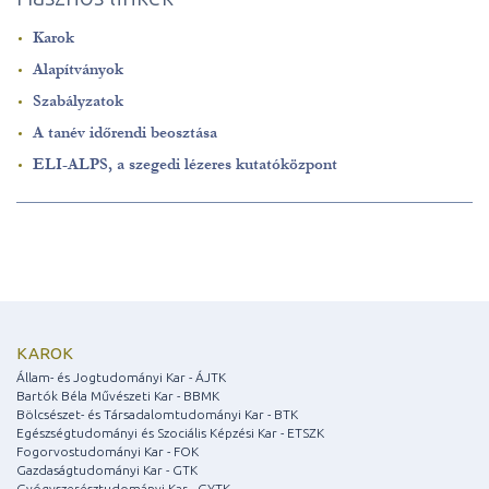
Karok
Alapítványok
Szabályzatok
A tanév időrendi beosztása
ELI-ALPS, a szegedi lézeres kutatóközpont
KAROK
Állam- és Jogtudományi Kar - ÁJTK
Bartók Béla Művészeti Kar - BBMK
Bölcsészet- és Társadalomtudományi Kar - BTK
Egészségtudományi és Szociális Képzési Kar - ETSZK
Fogorvostudományi Kar - FOK
Gazdaságtudományi Kar - GTK
Gyógyszerésztudományi Kar - GYTK