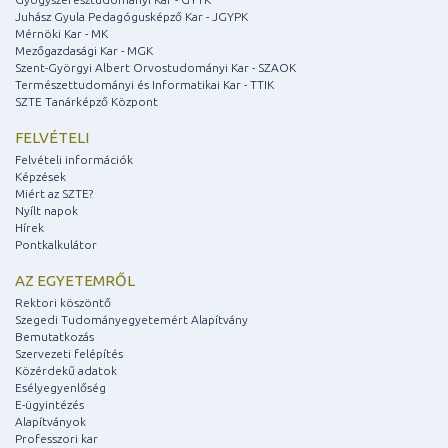
Juhász Gyula Pedagógusképző Kar - JGYPK
Mérnöki Kar - MK
Mezőgazdasági Kar - MGK
Szent-Györgyi Albert Orvostudományi Kar - SZAOK
Természettudományi és Informatikai Kar - TTIK
SZTE Tanárképző Központ
FELVÉTELI
Felvételi információk
Képzések
Miért az SZTE?
Nyílt napok
Hírek
Pontkalkulátor
AZ EGYETEMRŐL
Rektori köszöntő
Szegedi Tudományegyetemért Alapítvány
Bemutatkozás
Szervezeti felépítés
Közérdekű adatok
Esélyegyenlőség
E-ügyintézés
Alapítványok
Professzori kar