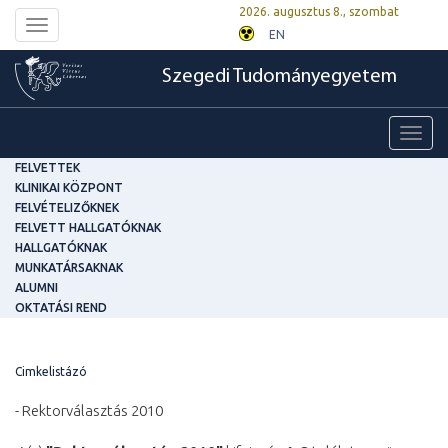
2026. augusztus 8., szombat
Toggle
EN
navigation
Szegedi Tudományegyetem
Toggl
navig
FELVETTEK
KLINIKAI KÖZPONT
FELVÉTELIZŐKNEK
FELVETT HALLGATÓKNAK
HALLGATÓKNAK
MUNKATÁRSAKNAK
ALUMNI
OKTATÁSI REND
Cimkelistázó
- Rektorválasztás 2010