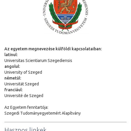
Az egyetem megnevezése külföldi kapcsolataiban:
latinul:
Universitas Scientiarum Szegediensis
angolul:
University of Szeged
németül:
Universit
ä
t Szeged
franciául:
Université de Szeged
Az Egyetem fenntartója:
Szegedi Tudományegyetemért Alapítvány
Hasznos linkek