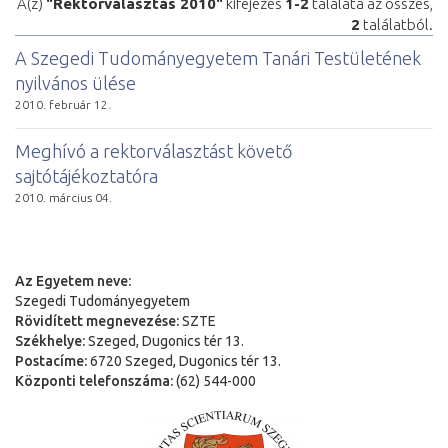
A(z)
"Rektorválasztás 2010"
kifejezés
1-2
találata az összes,
2
találatból.
A Szegedi Tudományegyetem Tanári Testületének
nyilvános ülése
2010. február 12.
Meghívó a rektorválasztást követő
sajtótájékoztatóra
2010. március 04.
Az Egyetem neve:
Szegedi Tudományegyetem
Rövidített megnevezése:
SZTE
Székhelye:
Szeged, Dugonics tér 13.
Postacíme:
6720 Szeged, Dugonics tér 13.
Központi telefonszáma:
(62) 544-000