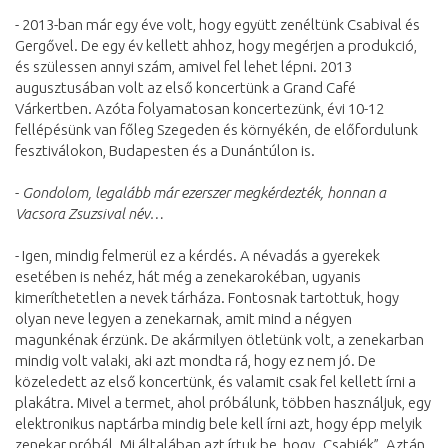
- 2013-ban már egy éve volt, hogy együtt zenéltünk Csabival és
Gergővel. De egy év kellett ahhoz, hogy megérjen a produkció,
és szülessen annyi szám, amivel fel lehet lépni. 2013
augusztusában volt az első koncertünk a Grand Café
Várkertben. Azóta folyamatosan koncertezünk, évi 10-12
fellépésünk van főleg Szegeden és környékén, de előfordulunk
fesztiválokon, Budapesten és a Dunántúlon is.
-
Gondolom, legalább már ezerszer megkérdezték, honnan a
Vacsora Zsuzsival név…
- Igen, mindig felmerül ez a kérdés. A névadás a gyerekek
esetében is nehéz, hát még a zenekarokéban, ugyanis
kimeríthetetlen a nevek tárháza. Fontosnak tartottuk, hogy
olyan neve legyen a zenekarnak, amit mind a négyen
magunkénak érzünk. De akármilyen ötletünk volt, a zenekarban
mindig volt valaki, aki azt mondta rá, hogy ez nem jó. De
közeledett az első koncertünk, és valamit csak fel kellett írni a
plakátra. Mivel a termet, ahol próbálunk, többen használjuk, egy
elektronikus naptárba mindig bele kell írni azt, hogy épp melyik
zenekar próbál. Mi általában azt írtuk be, hogy „Csabiék”. Aztán