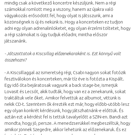
mindig csak a következő koncertre készüljünk. Nem a régi
számokkal romlott meg a viszony, hanem az újakra való
vágyakozás erősödött fel, hogy olyat is játsszunk, ami a
közönségnek is új és nekünk is. Hogy a koncerteken ez tudjon
adni egy olyan adrenalinlöketet, egy olyan érzelmi töltetet, hogy
a régi számokat is úgy tudjuk előadni, mintha először
játszanánk.
-
Játszottatok a Kiscsillag előzenekaraként is. Ezt könnyű volt
összehozni?
- A Kiscsillaggal az ismeretség régi, Csabi nagyon sokat fotózik
fesztiválokon és koncerteken, már tíz éve is fotózta a Kispált.
Egy idő óta bejáratosak vagyunk a back stage-be, ismerjük
Lovasit és Lecsót, akik tudták, hogy van ez a zenekarunk, sokat
traktáltuk vele őket. Amikor felvettük az albumot, vittünk is
nekik CD-t. Szerintem ők érezték ezt már, hogy előbb-utóbb lesz
egy olyan konkrét kérdésünk, hogy játszhatnánk-e előttük. És
aztán ezt a kérdést fel is tettük tavalyelőtt a SZIN-en. Bandi azt
mondta, hogy jó, persze. A menedzserükkel megbeszéltük, hogy
amikor jönnek Szegedre, akkor lehetünk az előzenekaruk. És ez