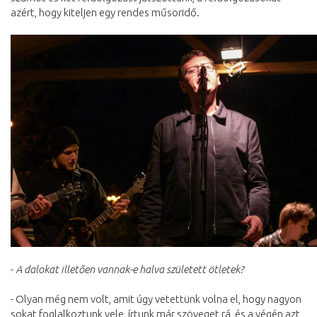
azért, hogy kiteljen egy rendes műsoridő.
-
A dalokat illetően vannak-e halva született ötletek?
- Olyan még nem volt, amit úgy vetettünk volna el, hogy nagyon
sokat foglalkoztunk vele, írtunk már szöveget rá, és a végén azt