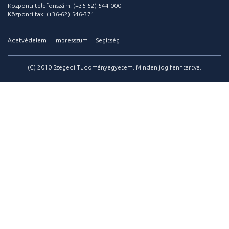
Központi telefonszám: (+36-62) 544-000
Központi fax: (+36-62) 546-371
Adatvédelem
Impresszum
Segítség
(C) 2010 Szegedi Tudományegyetem. Minden jog fenntartva.