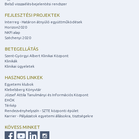
Belső visszaélés-bejelentési rendszer
FEJLESZTÉSI PROJEKTEK
Interreg - Határon átnyúló együttműködések
Horizon2020
NKFI alap
Széchenyi 2020
BETEGELLÁTÁS
Szent-Györgyi Albert Klinikai Központ
Klinikák
Klinikai ügyeletek
HASZNOS LINKEK
Egyetemi klubok
Klebelsberg Könyvtár
József Attila Tanulmányi és Információs Központ
EHÖK
Térkép
Rendezvényhelyszín - SZTE központi épület
Karrier - Pályázatok egyetemi állásokra, tisztségekre
KÖVESS MINKET