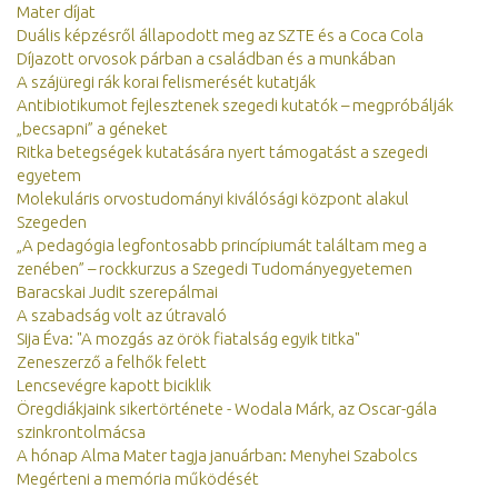
Mater díjat
Duális képzésről állapodott meg az SZTE és a Coca Cola
Díjazott orvosok párban a családban és a munkában
A szájüregi rák korai felismerését kutatják
Antibiotikumot fejlesztenek szegedi kutatók – megpróbálják
„becsapni” a géneket
Ritka betegségek kutatására nyert támogatást a szegedi
egyetem
Molekuláris orvostudományi kiválósági központ alakul
Szegeden
„A pedagógia legfontosabb princípiumát találtam meg a
zenében” – rockkurzus a Szegedi Tudományegyetemen
Baracskai Judit szerepálmai
A szabadság volt az útravaló
Sija Éva: "A mozgás az örök fiatalság egyik titka"
Zeneszerző a felhők felett
Lencsevégre kapott biciklik
Öregdiákjaink sikertörténete - Wodala Márk, az Oscar-gála
szinkrontolmácsa
A hónap Alma Mater tagja januárban: Menyhei Szabolcs
Megérteni a memória működését