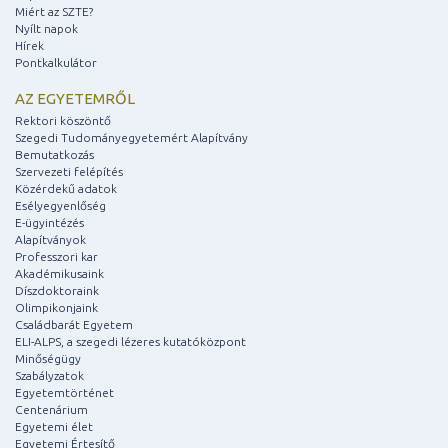
Miért az SZTE?
Nyílt napok
Hírek
Pontkalkulátor
AZ EGYETEMRŐL
Rektori köszöntő
Szegedi Tudományegyetemért Alapítvány
Bemutatkozás
Szervezeti felépítés
Közérdekű adatok
Esélyegyenlőség
E-ügyintézés
Alapítványok
Professzori kar
Akadémikusaink
Díszdoktoraink
Olimpikonjaink
Családbarát Egyetem
ELI-ALPS, a szegedi lézeres kutatóközpont
Minőségügy
Szabályzatok
Egyetemtörténet
Centenárium
Egyetemi élet
Egyetemi Értesítő