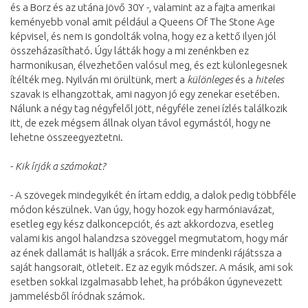
és a Borz és az utána jövő 30Y -, valamint az a fajta amerikai
keményebb vonal amit például a Queens Of The Stone Age
képvisel, és nem is gondolták volna, hogy ez a kettő ilyen jól
összeházasítható. Úgy látták hogy a mi zenénkben ez
harmonikusan, élvezhetően valósul meg, és ezt különlegesnek
ítélték meg. Nyilván mi örültünk, mert a
különleges
és a
hiteles
szavak is elhangzottak, ami nagyon jó egy zenekar esetében.
Nálunk a négy tag négyfelől jött, négyféle zenei ízlés találkozik
itt, de ezek mégsem állnak olyan távol egymástól, hogy ne
lehetne összeegyeztetni.
-
Kik írják a számokat?
- A szövegek mindegyikét én írtam eddig, a dalok pedig többféle
módon készülnek. Van úgy, hogy hozok egy harmóniavázat,
esetleg egy kész dalkoncepciót, és azt akkordozva, esetleg
valami kis angol halandzsa szöveggel megmutatom, hogy már
az ének dallamát is hallják a srácok. Erre mindenki rájátssza a
saját hangsorait, ötleteit. Ez az egyik módszer. A másik, ami sok
esetben sokkal izgalmasabb lehet, ha próbákon úgynevezett
jammelésből íródnak számok.