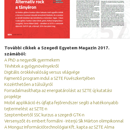
További cikkek a Szegedi Egyetem Magazin 2017.
számából:
A PhD a negyedik gyermekem
Tévhitek a gyógynövényekről
Digitális örökkévalóság versus világvége
Fajmentő program indul a SZTE Füvészkertjében
Közérthetően a túlsúlyról
Forradalmasíthatja az energiatárolást az SZTE új kutatási
projektje
Mobil applikáció és újfajta fejőrendszer segíti a hatékonyabb
tejtermelést az SZTE-n
Szeptembertől SSC kurzus a szegedi GTK-n
Versenyzőt és embert formálni - Interjú Sík Márton olimpikonnal
A Monguz Információtechnológiai Kft. kapta az SZTE Alma