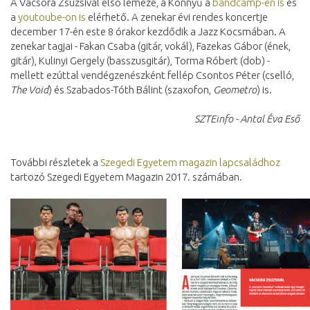
A Vacsora Zsuzsival első lemeze, a Könnyű a
bandcamp-en is
és
a
youtoube-on is
elérhető. A zenekar évi rendes koncertje
december 17-én este 8 órakor kezdődik a Jazz Kocsmában. A
zenekar tagjai - Fakan Csaba (gitár, vokál), Fazekas Gábor (ének,
gitár), Kulinyi Gergely (basszusgitár), Torma Róbert (dob) -
mellett ezúttal vendégzenészként fellép Csontos Péter (cselló,
The Void
) és Szabados-Tóth Bálint (szaxofon,
Geometr
o
) is.
SZTEinfo - Antal Éva Eső
További részletek a
Szegedi Egyetem magazin lapcsaládhoz
tartozó Szegedi Egyetem Magazin 2017. számában.