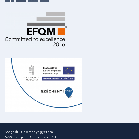
Szegedi Tudományegyetem
6720 Szeged, Dugonics tér 13.