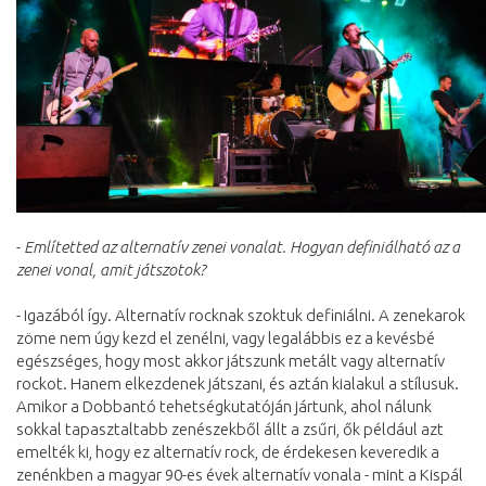
-
Említetted az alternatív zenei vonalat. Hogyan definiálható az a
zenei vonal, amit játszotok?
- Igazából így. Alternatív rocknak szoktuk definiálni. A zenekarok
zöme nem úgy kezd el zenélni, vagy legalábbis ez a kevésbé
egészséges, hogy most akkor játszunk metált vagy alternatív
rockot. Hanem elkezdenek játszani, és aztán kialakul a stílusuk.
Amikor a Dobbantó tehetségkutatóján jártunk, ahol nálunk
sokkal tapasztaltabb zenészekből állt a zsűri, ők például azt
emelték ki, hogy ez alternatív rock, de érdekesen keveredik a
zenénkben a magyar 90-es évek alternatív vonala - mint a Kispál