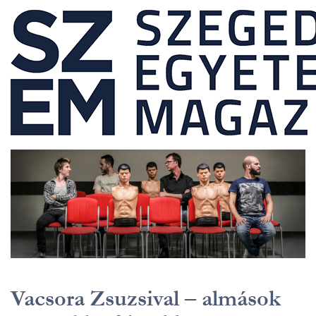
Vacsora Zsuzsival – almások