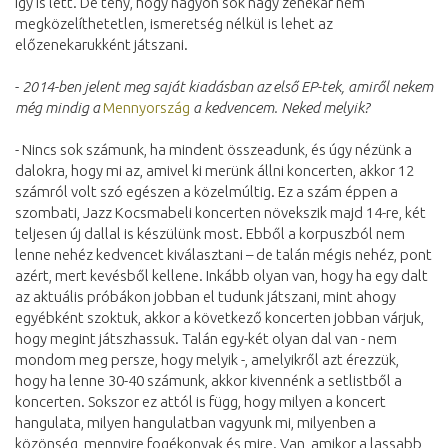
így is lett. De tény, hogy nagyon sok nagy zenekar nem
megközelíthetetlen, ismeretség nélkül is lehet az
előzenekarukként játszani.
-
2014-ben jelent meg saját kiadásban az első EP-tek, amiről nekem
még mindig a
Mennyország
a kedvencem. Neked melyik?
- Nincs sok számunk, ha mindent összeadunk, és úgy nézünk a
dalokra, hogy mi az, amivel ki merünk állni koncerten, akkor 12
számról volt szó egészen a közelmúltig. Ez a szám éppen a
szombati, Jazz Kocsmabeli koncerten növekszik majd 14-re, két
teljesen új dallal is készülünk most. Ebből a korpuszból nem
lenne nehéz kedvencet kiválasztani – de talán mégis nehéz, pont
azért, mert kevésből kellene. Inkább olyan van, hogy ha egy dalt
az aktuális próbákon jobban el tudunk játszani, mint ahogy
egyébként szoktuk, akkor a következő koncerten jobban várjuk,
hogy megint játszhassuk. Talán egy-két olyan dal van - nem
mondom meg persze, hogy melyik -, amelyikről azt érezzük,
hogy ha lenne 30-40 számunk, akkor kivennénk a setlistből a
koncerten. Sokszor ez attól is függ, hogy milyen a koncert
hangulata, milyen hangulatban vagyunk mi, milyenben a
közönség, mennyire fogékonyak és mire. Van, amikor a lassabb,