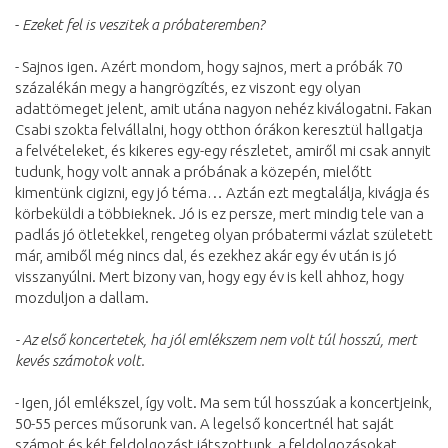
-
Ezeket fel is veszitek a próbateremben?
- Sajnos igen. Azért mondom, hogy sajnos, mert a próbák 70
százalékán megy a hangrögzítés, ez viszont egy olyan
adattömeget jelent, amit utána nagyon nehéz kiválogatni. Fakan
Csabi szokta felvállalni, hogy otthon órákon keresztül hallgatja
a felvételeket, és kikeres egy-egy részletet, amiről mi csak annyit
tudunk, hogy volt annak a próbának a közepén, mielőtt
kimentünk cigizni, egy jó téma… Aztán ezt megtalálja, kivágja és
körbeküldi a többieknek. Jó is ez persze, mert mindig tele van a
padlás jó ötletekkel, rengeteg olyan próbatermi vázlat született
már, amiből még nincs dal, és ezekhez akár egy év után is jó
visszanyúlni. Mert bizony van, hogy egy év is kell ahhoz, hogy
mozduljon a dallam.
-
Az első koncertetek, ha jól emlékszem nem volt túl hosszú, mert
kevés számotok volt.
- Igen, jól emlékszel, így volt. Ma sem túl hosszúak a koncertjeink,
50-55 perces műsorunk van. A legelső koncertnél hat saját
számot és két feldolgozást játszottunk, a feldolgozásokat