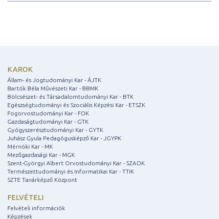
KAROK
Állam- és Jogtudományi Kar - ÁJTK
Bartók Béla Művészeti Kar - BBMK
Bölcsészet- és Társadalomtudományi Kar - BTK
Egészségtudományi és Szociális Képzési Kar - ETSZK
Fogorvostudományi Kar - FOK
Gazdaságtudományi Kar - GTK
Gyógyszerésztudományi Kar - GYTK
Juhász Gyula Pedagógusképző Kar - JGYPK
Mérnöki Kar - MK
Mezőgazdasági Kar - MGK
Szent-Györgyi Albert Orvostudományi Kar - SZAOK
Természettudományi és Informatikai Kar - TTIK
SZTE Tanárképző Központ
FELVÉTELI
Felvételi információk
Képzések