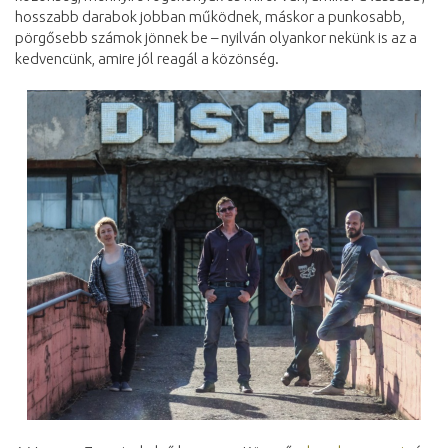
hosszabb darabok jobban működnek, máskor a punkosabb,
pörgősebb számok jönnek be – nyilván olyankor nekünk is az a
kedvencünk, amire jól reagál a közönség.