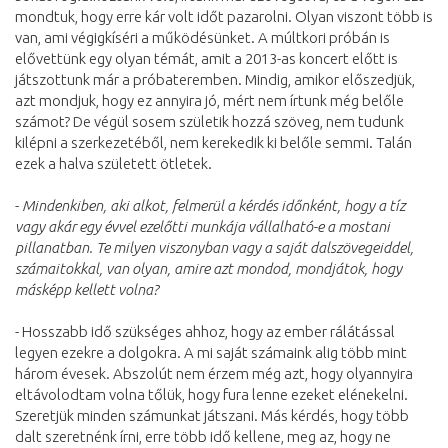
mondtuk, hogy erre kár volt időt pazarolni. Olyan viszont több is
van, ami végigkíséri a működésünket. A múltkori próbán is
elővettünk egy olyan témát, amit a 2013-as koncert előtt is
játszottunk már a próbateremben. Mindig, amikor előszedjük,
azt mondjuk, hogy ez annyira jó, mért nem írtunk még belőle
számot? De végül sosem születik hozzá szöveg, nem tudunk
kilépni a szerkezetéből, nem kerekedik ki belőle semmi. Talán
ezek a halva született ötletek.
-
Mindenkiben, aki alkot, felmerül a kérdés időnként, hogy a tíz
vagy akár egy évvel ezelőtti munkája vállalható-e a mostani
pillanatban. Te milyen viszonyban vagy a saját dalszövegeiddel,
számaitokkal, van olyan, amire azt mondod, mondjátok, hogy
másképp kellett volna?
- Hosszabb idő szükséges ahhoz, hogy az ember rálátással
legyen ezekre a dolgokra. A mi saját számaink alig több mint
három évesek. Abszolút nem érzem még azt, hogy olyannyira
eltávolodtam volna tőlük, hogy fura lenne ezeket elénekelni.
Szeretjük minden számunkat játszani. Más kérdés, hogy több
dalt szeretnénk írni, erre több idő kellene, meg az, hogy ne