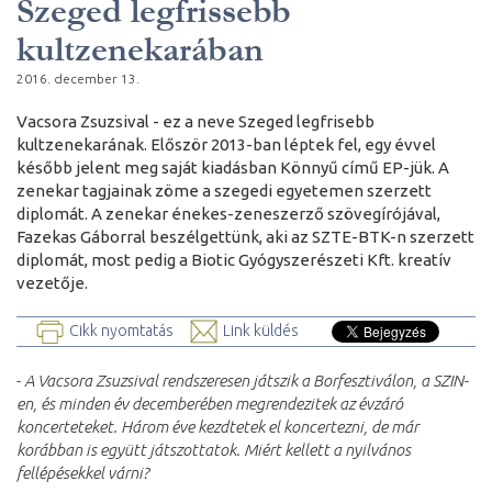
Szeged legfrissebb
kultzenekarában
2016. december 13.
Vacsora Zsuzsival - ez a neve Szeged legfrisebb
kultzenekarának. Először 2013-ban léptek fel, egy évvel
később jelent meg saját kiadásban Könnyű című EP-jük. A
zenekar tagjainak zöme a szegedi egyetemen szerzett
diplomát. A zenekar énekes-zeneszerző szövegírójával,
Fazekas Gáborral beszélgettünk, aki az SZTE-BTK-n szerzett
diplomát, most pedig a Biotic Gyógyszerészeti Kft. kreatív
vezetője.
Cikk nyomtatás
Link küldés
-
A Vacsora Zsuzsival rendszeresen játszik a Borfesztiválon, a SZIN-
en, és minden év decemberében megrendezitek az évzáró
koncerteteket. Három éve kezdtetek el koncertezni, de már
korábban is együtt játszottatok. Miért kellett a nyilvános
fellépésekkel várni?