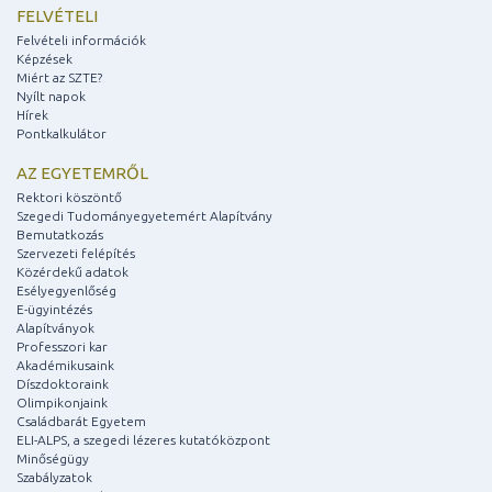
FELVÉTELI
Felvételi információk
Képzések
Miért az SZTE?
Nyílt napok
Hírek
Pontkalkulátor
AZ EGYETEMRŐL
Rektori köszöntő
Szegedi Tudományegyetemért Alapítvány
Bemutatkozás
Szervezeti felépítés
Közérdekű adatok
Esélyegyenlőség
E-ügyintézés
Alapítványok
Professzori kar
Akadémikusaink
Díszdoktoraink
Olimpikonjaink
Családbarát Egyetem
ELI-ALPS, a szegedi lézeres kutatóközpont
Minőségügy
Szabályzatok