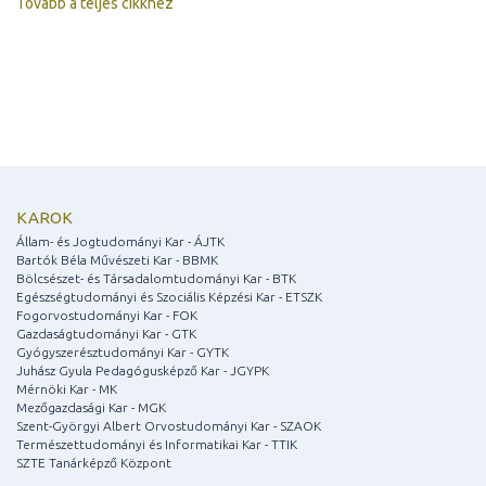
Tovább a teljes cikkhez
KAROK
Állam- és Jogtudományi Kar - ÁJTK
Bartók Béla Művészeti Kar - BBMK
Bölcsészet- és Társadalomtudományi Kar - BTK
Egészségtudományi és Szociális Képzési Kar - ETSZK
Fogorvostudományi Kar - FOK
Gazdaságtudományi Kar - GTK
Gyógyszerésztudományi Kar - GYTK
Juhász Gyula Pedagógusképző Kar - JGYPK
Mérnöki Kar - MK
Mezőgazdasági Kar - MGK
Szent-Györgyi Albert Orvostudományi Kar - SZAOK
Természettudományi és Informatikai Kar - TTIK
SZTE Tanárképző Központ