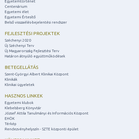
Egyetemtörténet
Centenárium
Egyetemi élet
Egyetemi Értesítő
Belső visszaélés-bejelentési rendszer
FEJLESZTÉSI PROJEKTEK
Széchenyi 2020
Új Széchenyi Terv
Új Magyarország Fejlesztési Terv
Határon átnyúló együttműködések
BETEGELLÁTÁS
Szent-Györgyi Albert Klinikai Központ
Klinikák
Klinikai ügyeletek
HASZNOS LINKEK
Egyetemi klubok
Klebelsberg Könyvtár
József Attila Tanulmányi és Információs Központ
EHÖK
Térkép
Rendezvényhelyszín - SZTE központi épület