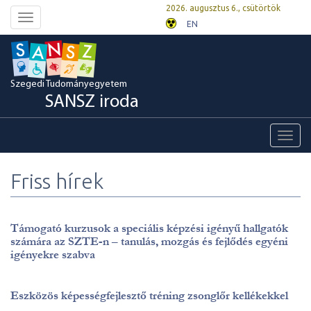
2026. augusztus 6., csütörtök
Toggle
EN
navigation
Szegedi Tudományegyetem
SANSZ iroda
Toggl
navig
Friss hírek
Támogató kurzusok a speciális képzési igényű hallgatók
számára az SZTE-n – tanulás, mozgás és fejlődés egyéni
igényekre szabva
Eszközös képességfejlesztő tréning zsonglőr kellékekkel