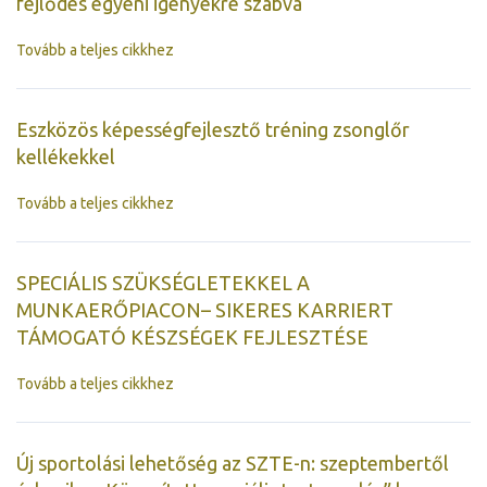
fejlődés egyéni igényekre szabva
Tovább a teljes cikkhez
Eszközös képességfejlesztő tréning zsonglőr
kellékekkel
Tovább a teljes cikkhez
SPECIÁLIS SZÜKSÉGLETEKKEL A
MUNKAERŐPIACON– SIKERES KARRIERT
TÁMOGATÓ KÉSZSÉGEK FEJLESZTÉSE
Tovább a teljes cikkhez
Új sportolási lehetőség az SZTE-n: szeptembertől