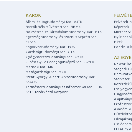
KAROK
FELVÉTE
Állam- és Jogtudományi Kar - ÁJTK
Felvételi 
Bartók Béla Művészeti Kar - BBMK
Képzések
Bölcsészet- és Társadalomtudományi Kar - BTK
Miért az S
Egészségtudományi és Szociális Képzési Kar -
Nyílt napo
ETSZK
Hírek
Fogorvostudományi Kar - FOK
Pontkalkul
Gazdaságtudományi Kar - GTK
Gyógyszerésztudományi Kar - GYTK
AZ EGY
Juhász Gyula Pedagógusképző Kar - JGYPK
Rektori kö
Mérnöki Kar - MK
Szegedi T
Mezőgazdasági Kar - MGK
Bemutatko
Szent-Györgyi Albert Orvostudományi Kar -
Szervezeti 
SZAOK
Közérdekű
Természettudományi és Informatikai Kar - TTIK
Esélyegyen
SZTE Tanárképző Központ
E-ügyintéz
Alapítvány
Professzori
Akadémiku
Díszdoktor
Olimpikonj
Családbar
ELI-ALPS, 