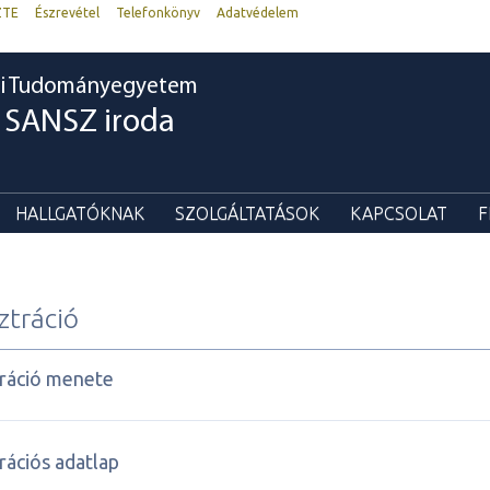
ZTE
Észrevétel
Telefonkönyv
Adatvédelem
i Tudományegyetem
SANSZ iroda
HALLGATÓKNAK
SZOLGÁLTATÁSOK
KAPCSOLAT
F
ztráció
ráció menete
rációs adatlap