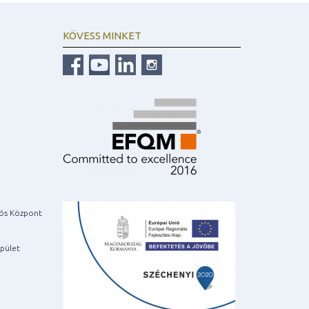
KÖVESS MINKET
iós Központ
pület