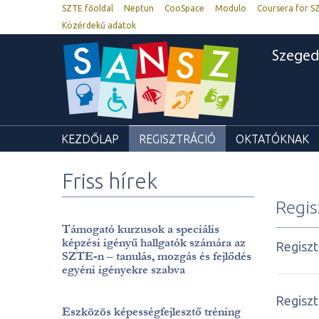
SZTE főoldal
Neptun
CooSpace
Modulo
Coursera for S
Közérdekű adatok
Szeged
KEZDŐLAP
REGISZTRÁCIÓ
OKTATÓKNAK
Friss hírek
Regis
Támogató kurzusok a speciális
képzési igényű hallgatók számára az
Regiszt
SZTE-n – tanulás, mozgás és fejlődés
egyéni igényekre szabva
Regiszt
Eszközös képességfejlesztő tréning