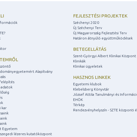
LI
FEJLESZTÉSI PROJEKTEK
információk
Széchenyi 2020
Új Széchenyi Terv
ZTE?
Új Magyarország Fejlesztési Terv
k
Határon átnyúló együttműködések
átor
BETEGELLÁTÁS
Szent-Györgyi Albert Klinikai Központ
ETEMRŐL
Klinikák
szöntő
Klinikai ügyeletek
udományegyetemért Alapítvány
zás
HASZNOS LINKEK
felépítés
Egyetemi klubok
 adatok
Klebelsberg Könyvtár
lőség
József Attila Tanulmányi és Informác
és
EHÖK
ok
Térkép
 kar
Rendezvényhelyszín - SZTE központi é
saink
aink
aink
át Egyetem
a szegedi lézeres kutatóközpont