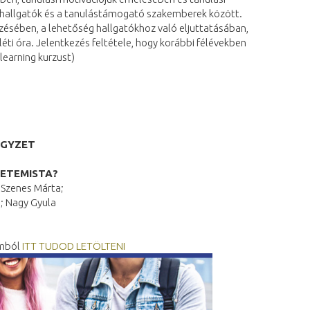
hallgatók és a tanulástámogató szakemberek között.
ésében, a lehetőség hallgatókhoz való eljuttatásában,
léti óra. Jelentkezés feltétele, hogy korábbi félévekben
learning kurzust)
EGYZET
YETEMISTA?
 Szenes Márta;
ó; Nagy Gyula
umból
ITT TUDOD LETÖLTENI