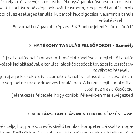
és célja a résztvevők tanulási hatékonyságának növelése a tanulási ö
 saját tanulási nehézségeinek okát felismerni, megjelenő tanulási pr
bi cél az esetleges tanulási kudarcok feldolgozása, valamint a tanu
erősítésével.
Folyamatba ágyazott képzés: 3 X 3 online jelenléti óra + önáll
2.
HATÉKONY TANULÁS FELSŐFOKON - Személyes 
 célja a tanulási hatékonyságod további növelése a megfelelő tanulásh
kások kialakításával, a tanulási alapképességek további fejlesztésév
továbbépítésével.
gen új aspektusokból is feltárhatod tanulási stílusodat, és további 
n segíthetnek az eredményes tanulásban. A kurzus segít tudatosítani 
alkalmazni az erősségeid
(jelentkezés feltétele, hogy korábbi félévekben már elvégezted 
3.
KORTÁRS TANULÁS MENTOROK KÉPZÉSE - online
zés célja, hogy a résztvevők kiváló tanulási kompetenciáikkal támo
ületen. Segítsék kortársaikat tanulási nehézségeik okainak felismerés