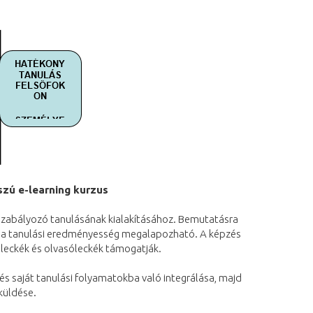
zú e-learning kurzus
nszabályozó tanulásának kialakításához. Bemutatásra
val a tanulási eredményesség megalapozható. A képzés
óleckék és olvasóleckék támogatják.
 és saját tanulási folyamatokba való integrálása, majd
eküldése.