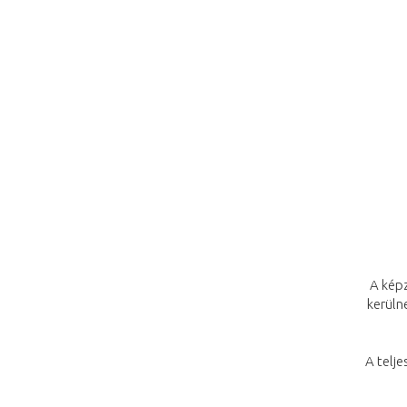
A képz
kerüln
A telje