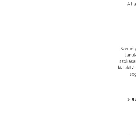
A ha
Személy
tanul
szokásai
kialakít
seg
⮚
Rá