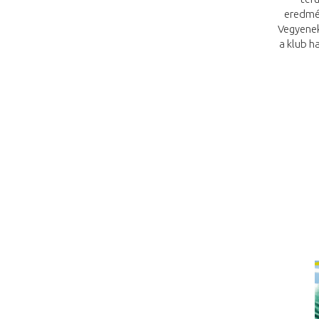
eredmén
Vegyenek
a klub h