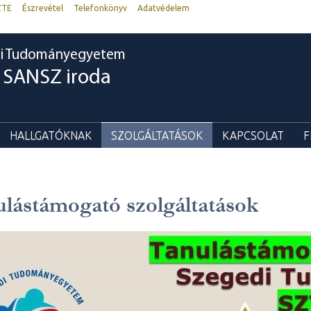
ZTE
Észrevétel
Telefonkönyv
Adatvédelem
i Tudományegyetem
SANSZ iroda
HALLGATÓKNAK
SZOLGÁLTATÁSOK
KAPCSOLAT
F
lástámogató szolgáltatások