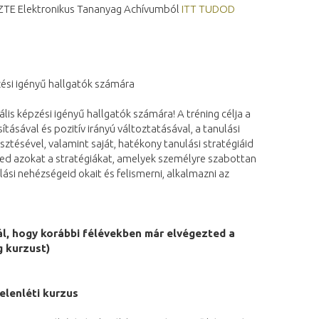
z SZTE Elektronikus Tananyag Achívumból
ITT TUDOD
i igényű hallgatók számára
s képzési igényű hallgatók számára! A tréning célja a
ásával és pozitív irányú változtatásával, a tanulási
ztésével, valamint saját, hatékony tanulási stratégiáid
ted azokat a stratégiákat, amelyek személyre szabottan
ási nehézségeid okait és felismerni, alkalmazni az
l, hogy korábbi félévekben már elvégezted a
g kurzust)
elenléti kurzus