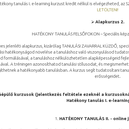
tékony tanulás I. e-learning kurzust kredit nélkül is elvégezheted, a
LETÖLTENI!
⮚
Alapkurzus 2.
HATÉKONY TANULÁS FELSŐFOKON – Speciális képzés
es jelenléti alapkurzus, kizárólag TANULÁSI ZAVARRAL KÜZDŐ, speciáli
ási hatékonyságod növelése a tanuláshoz való viszonyulásod tudatosít
d formálásával, a tanuláshoz nélkülözhetetlen alapképességeid fejles
ásával. A tréningen azonosíthatod tanulási stílusodat, és megismerhe
íthetnek a hatékonyabb tanulásban. A kurzus segít tudatosítani tanul
erősségeidet.
épülő kurzusok (jelentkezés feltétele ezeknél a kurzusokná
Hatékony tanulás I. e-learnin
1.
HATÉKONY TANULÁS II. - online j