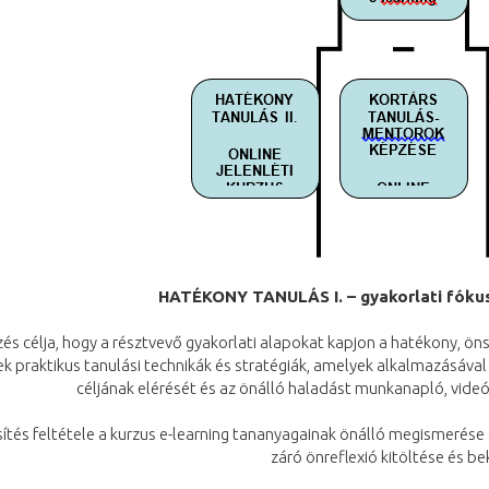
HATÉKONY TANULÁS I. – gyakorlati fókus
és célja, hogy a résztvevő gyakorlati alapokat kapjon a hatékony, ö
ek praktikus tanulási technikák és stratégiák, amelyek alkalmazásá
céljának elérését és az önálló haladást munkanapló, vide
sítés feltétele a kurzus e-learning tananyagainak önálló megismerése
záró önreflexió kitöltése és b