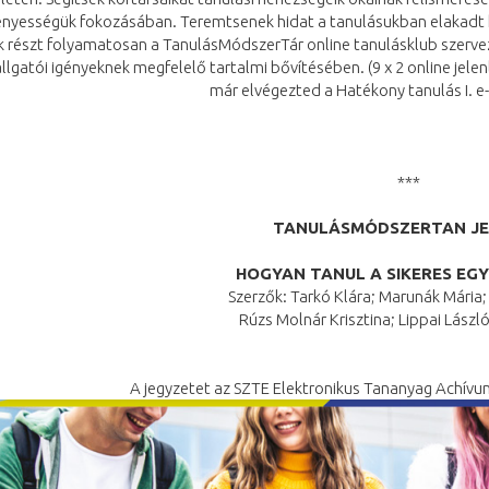
yességük fokozásában. Teremtsenek hidat a tanulásukban elakadt 
 részt folyamatosan a TanulásMódszerTár online tanulásklub szervez
allgatói igényeknek megfelelő tartalmi bővítésében. (9 x 2 online jelen
már elvégezted a Hatékony tanulás I. e-
***
TANULÁSMÓDSZERTAN J
HOGYAN TANUL A SIKERES EG
Szerzők: Tarkó Klára; Marunák Mária;
Rúzs Molnár Krisztina; Lippai Lászl
A jegyzetet az SZTE Elektronikus Tananyag Achív