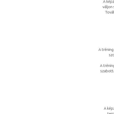
A képz
váljon
Továb
A tréning
szo
A trénin
szabotta
A kép
ter