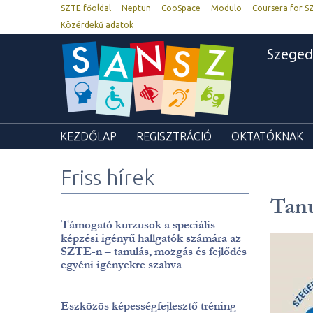
SZTE főoldal
Neptun
CooSpace
Modulo
Coursera for S
Közérdekű adatok
Szeged
KEZDŐLAP
REGISZTRÁCIÓ
OKTATÓKNAK
Friss hírek
Tanu
Támogató kurzusok a speciális
képzési igényű hallgatók számára az
SZTE-n – tanulás, mozgás és fejlődés
egyéni igényekre szabva
Eszközös képességfejlesztő tréning