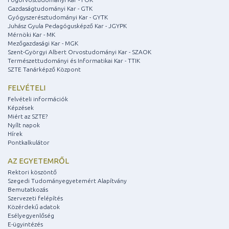
Gazdaságtudományi Kar - GTK
Gyógyszerésztudományi Kar - GYTK
Juhász Gyula Pedagógusképző Kar - JGYPK
Mérnöki Kar - MK
Mezőgazdasági Kar - MGK
Szent-Györgyi Albert Orvostudományi Kar - SZAOK
Természettudományi és Informatikai Kar - TTIK
SZTE Tanárképző Központ
FELVÉTELI
Felvételi információk
Képzések
Miért az SZTE?
Nyílt napok
Hírek
Pontkalkulátor
AZ EGYETEMRŐL
Rektori köszöntő
Szegedi Tudományegyetemért Alapítvány
Bemutatkozás
Szervezeti felépítés
Közérdekű adatok
Esélyegyenlőség
E-ügyintézés