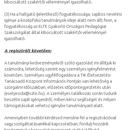
kibocsátott szakértői véleménnyel igazolható.
(3) Ha a hallgató (jelentkező) fogyatékossága, sajátos nevelési
igénye a középfokú tanulmányok ideje alatt nem állt fenn, a
fogyatékosság az ELTE Gyakorló Országos Pedagógiai
Szakszolgálat által kibocsátott szakértői véleménnyel
igazolható.
A regisztrált követően:
A tanulmányi kedvezményekről szóló igazolást mi állítjuk ki
számodra, lehetőség szerint egy személyes igényfelmérést
követően. Személyes ügyfélfogadásra a TIK Életvezetési
Tanácsadó Központ Információs Pontján van lehetőség a
szorgalmi időszakban, előzetes időpontegyeztetés után
(eselyiroda@szte.hu). A személyes találkozás során tudunk
beszélni saját igényeidről, miben kérsz segítséget és milyen
támogatásokat vehetsz igénybe tanulmányaid alatt.
Amennyiben további kérdésed merülne fel a regisztrációval
vagy szolgáltatásainkkal kapcsolatban, fordulj hozzánk
bizalommal a kapcsolat menüpont alatt található