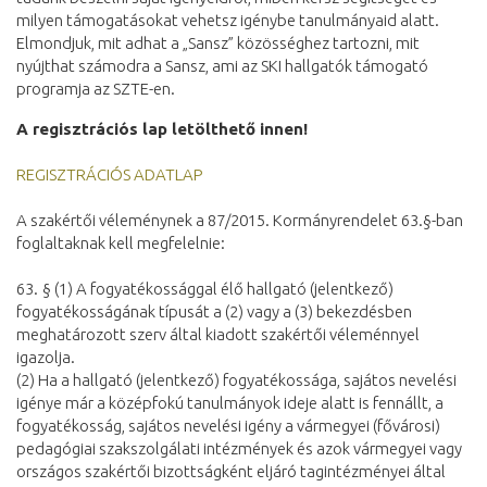
milyen támogatásokat vehetsz igénybe tanulmányaid alatt.
Elmondjuk, mit adhat a „Sansz” közösséghez tartozni, mit
nyújthat számodra a Sansz, ami az SKI hallgatók támogató
programja az SZTE-en.
A regisztrációs lap letölthető innen!
REGISZTRÁCIÓS ADATLAP
A szakértői véleménynek a 87/2015. Kormányrendelet 63.§-ban
foglaltaknak kell megfelelnie:
63. § (1) A fogyatékossággal élő hallgató (jelentkező)
fogyatékosságának típusát a (2) vagy a (3) bekezdésben
meghatározott szerv által kiadott szakértői véleménnyel
igazolja.
(2) Ha a hallgató (jelentkező) fogyatékossága, sajátos nevelési
igénye már a középfokú tanulmányok ideje alatt is fennállt, a
fogyatékosság, sajátos nevelési igény a vármegyei (fővárosi)
pedagógiai szakszolgálati intézmények és azok vármegyei vagy
országos szakértői bizottságként eljáró tagintézményei által