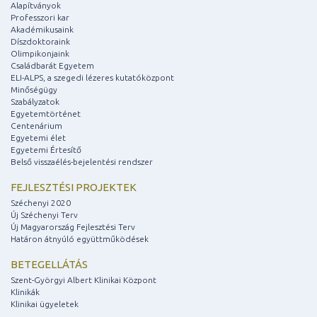
Alapítványok
Professzori kar
Akadémikusaink
Díszdoktoraink
Olimpikonjaink
Családbarát Egyetem
ELI-ALPS, a szegedi lézeres kutatóközpont
Minőségügy
Szabályzatok
Egyetemtörténet
Centenárium
Egyetemi élet
Egyetemi Értesítő
Belső visszaélés-bejelentési rendszer
FEJLESZTÉSI PROJEKTEK
Széchenyi 2020
Új Széchenyi Terv
Új Magyarország Fejlesztési Terv
Határon átnyúló együttműködések
BETEGELLÁTÁS
Szent-Györgyi Albert Klinikai Központ
Klinikák
Klinikai ügyeletek