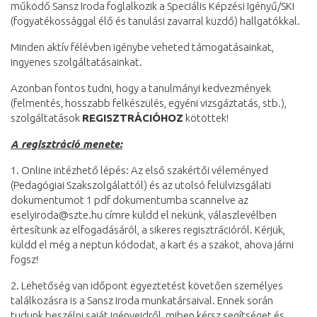
működő Sansz Iroda foglalkozik a Speciális Képzési Igényű/SKI
(fogyatékossággal élő és tanulási zavarral küzdő) hallgatókkal.
Minden aktív félévben igénybe veheted támogatásainkat,
ingyenes szolgáltatásainkat.
Azonban fontos tudni, hogy a tanulmányi kedvezmények
(felmentés, hosszabb felkészülés, egyéni vizsgáztatás, stb.),
szolgáltatások
REGISZTRÁCIÓHOZ
kötöttek!
A regisztráció menete:
1. Online intézhető lépés: Az első szakértői véleményed
(Pedagógiai Szakszolgálattól) és az utolsó felülvizsgálati
dokumentumot 1 pdf dokumentumba scannelve az
eselyiroda@szte.hu címre küldd el nekünk, válaszlevélben
értesítünk az elfogadásáról, a sikeres regisztrációról. Kérjük,
küldd el még a neptun kódodat, a kart és a szakot, ahova járni
fogsz!
2. Lehetőség van időpont egyeztetést követően személyes
találkozásra is a Sansz Iroda munkatársaival. Ennek során
tudunk beszélni saját igényeidről, miben kérsz segítséget és