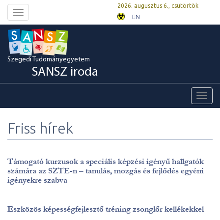
2026. augusztus 6., csütörtök
Toggle
EN
navigation
Szegedi Tudományegyetem
SANSZ iroda
Toggl
navig
Friss hírek
Támogató kurzusok a speciális képzési igényű hallgatók
számára az SZTE-n – tanulás, mozgás és fejlődés egyéni
igényekre szabva
Eszközös képességfejlesztő tréning zsonglőr kellékekkel