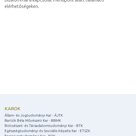
elérhetőségeken.
KAROK
Állam- és Jogtudományi Kar - ÁJTK
Bartók Béla Művészeti Kar - BBMK
Bölcsészet- és Társadalomtudományi Kar - BTK
Egészségtudományi és Szociális Képzési Kar - ETSZK
Fogorvostudományi Kar - FOK